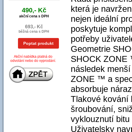
která je navržen
490,- Kč
nejen ideální pr
akční cena s DPH
poskytuje kompl
693,- Kč
běžná cena s DPH
potřeby uživatel
Poptat produkt
Geometrie SHO
SHOCK ZONE ™ s
Akční nabídka platná do
odvolání nebo do vyprodání.
následek menší
ZONE ™ a speci
absorbuje náraz
Tlakové kování b
šroubování, sni
vyklouznutí bitu
Uživatelsky nav