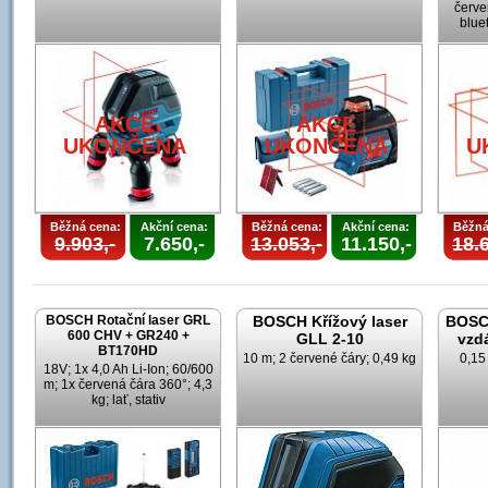
červe
blue
AKCE
AKCE
UKONČENA
UKONČENA
U
Běžná cena:
Akční cena:
Běžná cena:
Akční cena:
Běžná
9.903,-
7.650,-
13.053,-
11.150,-
18.6
BOSCH Rotační laser GRL
BOSCH Křížový laser
BOSCH
600 CHV + GR240 +
GLL 2-10
vzd
BT170HD
10 m; 2 červené čáry; 0,49 kg
0,15
18V; 1x 4,0 Ah Li-Ion; 60/600
m; 1x červená čára 360°; 4,3
kg; lať, stativ