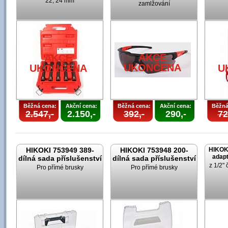
22, 24 mm
zamlžování
AKCE
AKCE
UKONČENA
UKONČENA
U
Běžná cena:
Akční cena:
Běžná cena:
Akční cena:
Běžná
2.547,-
2.150,-
392,-
290,-
72
HIKOKI 753949 389-
HIKOKI 753948 200-
HIKOK
adapt
dílná sada příslušenství
dílná sada příslušenství
z 1/2" 
Pro přímé brusky
Pro přímé brusky