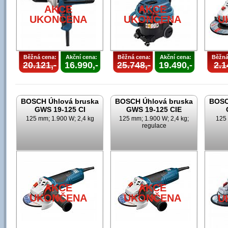
AKCE
AKCE
UKONČENA
UKONČENA
U
Běžná cena:
Akční cena:
Běžná cena:
Akční cena:
Běžná
20.121,-
16.990,-
25.748,-
19.490,-
2.1
BOSCH Úhlová bruska
BOSCH Úhlová bruska
BOSC
GWS 19-125 CI
GWS 19-125 CIE
125 mm; 1.900 W; 2,4 kg
125 mm; 1.900 W; 2,4 kg;
125 
regulace
AKCE
AKCE
UKONČENA
UKONČENA
U