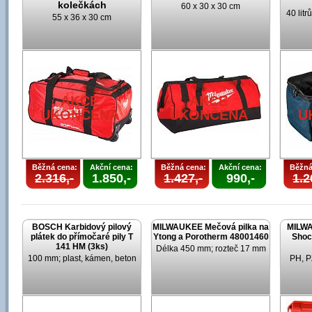
kolečkách
60 x 30 x 30 cm
40 lit
55 x 36 x 30 cm
AKCE
AKCE
UKONČENA
UKONČENA
U
Běžná cena:
Akční cena:
Běžná cena:
Akční cena:
Běžná
2.316,-
1.850,-
1.427,-
990,-
1.2
BOSCH Karbidový pilový
MILWAUKEE Mečová pilka na
MILWA
plátek do přímočaré pily T
Ytong a Porotherm 48001460
Shoc
141 HM (3ks)
Délka 450 mm; rozteč 17 mm
100 mm; plast, kámen, beton
PH, P