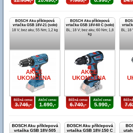
11.954,-
10.490,-
7.985,-
6.990,-
14.7
BOSCH Aku příklepová
BOSCH Aku příklepová
BOSC
vrtačka GSB 18V-21 (solo)
vrtačka GSB 18V-60 C (solo)
vrtačk
18 V; bez aku; 55 Nm; 1,2 kg
BL; 18 V; bez aku; 60 Nm; 1,8
BL; 18 
kg
AKCE
AKCE
UKONČENA
UKONČENA
U
Běžná cena:
Akční cena:
Běžná cena:
Akční cena:
Běžná
3.746,-
1.690,-
6.740,-
5.990,-
7.6
BOSCH Aku příklepová
BOSCH Aku příklepová
BOS
vrtačka GSB 18V-505
vrtačka GSB 18V-150 C
utah