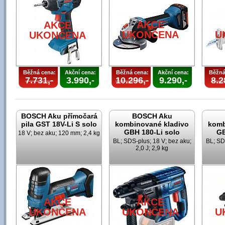
AKCE
AKCE
UKONČENA
U
UKONČENA
Běžná cena:
Akční cena:
Běžná cena:
Akční cena:
Běžná
7.731,-
3.990,-
10.296,-
9.290,-
8.2
BOSCH Aku přímočará
BOSCH Aku
pila GST 18V-Li S solo
kombinované kladivo
komb
GBH 180-Li solo
GB
18 V; bez aku; 120 mm; 2,4 kg
BL; SDS-plus; 18 V; bez aku;
BL; SD
2,0 J; 2,9 kg
AKCE
AKCE
UKONČENA
UKONČENA
U