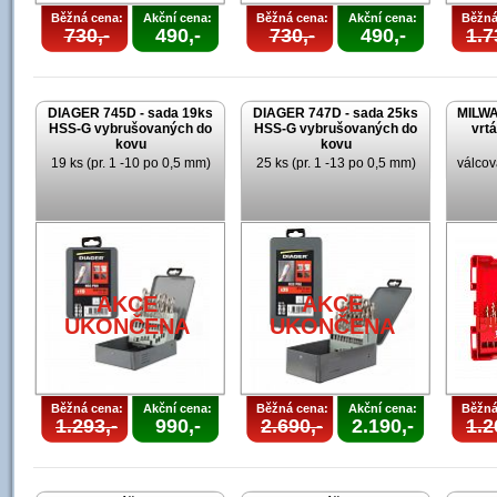
Běžná cena:
Akční cena:
Běžná cena:
Akční cena:
Běžná
730,-
490,-
730,-
490,-
1.7
DIAGER 745D - sada 19ks
DIAGER 747D - sada 25ks
MILWA
HSS-G vybrušovaných do
HSS-G vybrušovaných do
vrt
kovu
kovu
19 ks (pr. 1 -10 po 0,5 mm)
25 ks (pr. 1 -13 po 0,5 mm)
válcov
AKCE
AKCE
U
UKONČENA
UKONČENA
Běžná cena:
Akční cena:
Běžná cena:
Akční cena:
Běžná
1.293,-
990,-
2.690,-
2.190,-
1.2