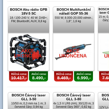
BOSCH Aku rádio GPB
BOSCH Multifunkční
BOSCH 
laser
18V-5 SC
nářadí GOP 55-36
15 m; 0
18 / 100-240 V; 40 W; DAB+;
550 W; 8.000-20.000 ot/min.;
čáry;
FM; Bluetooth; AUX; 8,8 kg
1,8°; 1,6 kg
AKCE
AKCE
UKONČENA
UKONČENA
U
Běžná cena:
Akční cena:
Běžná cena:
Akční cena:
Běžná
10.417,-
8.490,-
8.469,-
6.990,-
7.6
BOSCH Čárový laser
BOSCH Čárový laser
BOS
GLL 3-50
GLL 3-80
GLL
10/50 m; 0,3 mm na 1 m; 3
4x 1,5 V LR6 (AA); 30/120 m; 3
červené čáry; 0,94 kg
červené čáry 360°; 0,82 kg
12V Li-