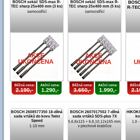
BOSCH sekáč SDS-max R-
BOSCH sekáč SDS-max R-
BOSC
TEC sharp 25x400 mm (3 ks)
TEC sharp 25x400 mm (5 ks)
R-TEC
samoostřící
samoostřící
AKCE
AKCE
UKONČENA
UKONČENA
U
Běžná cena:
Akční cena:
Běžná cena:
Akční cena:
Běžná
2.190,-
1.290,-
3.650,-
1.990,-
2.1
BOSCH 2608577350 18-dílná
BOSCH 2607017502 7-dílná
HIKOKI 
sada vrtáků do kovu Twist
sada vrtáků SDS-plus 7X
ko
Speed
5,6,8x115 + 6,8,10,12x165 mm;
1,0 
1-10 mm
v plechové krabičce