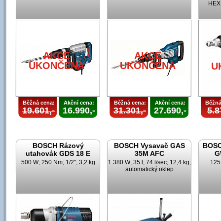
HEX;
AKCE
AKCE
UKONČENA
UKONČENA
U
Běžná cena:
Akční cena:
Běžná cena:
Akční cena:
Běžná
19.601,-
16.990,-
31.301,-
27.690,-
5.8
BOSCH Rázový
BOSCH Vysavač GAS
BOSC
utahovák GDS 18 E
35M AFC
G
500 W; 250 Nm; 1/2"; 3,2 kg
1.380 W; 35 l; 74 l/sec; 12,4 kg;
125
automatický oklep