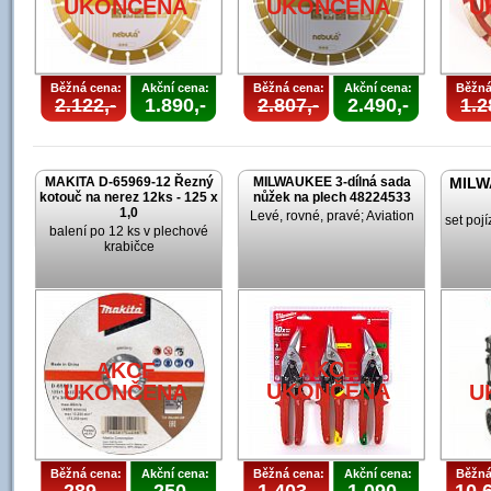
UKONČENA
UKONČENA
U
Běžná cena:
Akční cena:
Běžná cena:
Akční cena:
Běžná
2.122,-
1.890,-
2.807,-
2.490,-
1.2
MAKITA D-65969-12 Řezný
MILWAUKEE 3-dílná sada
MILW
kotouč na nerez 12ks - 125 x
nůžek na plech 48224533
1,0
Levé, rovné, pravé; Aviation
set poj
balení po 12 ks v plechové
krabičce
AKCE
AKCE
UKONČENA
UKONČENA
U
Běžná cena:
Akční cena:
Běžná cena:
Akční cena:
Běžná