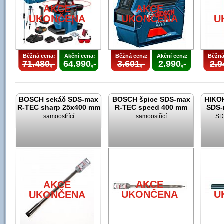
AKCE
AKCE
UKONČENA
UKONČENA
U
Běžná cena:
Akční cena:
Běžná cena:
Akční cena:
Běžná
71.480,-
64.990,-
3.601,-
2.990,-
2.9
BOSCH sekáč SDS-max
BOSCH špice SDS-max
HIKOK
R-TEC sharp 25x400 mm
R-TEC speed 400 mm
SDS-
samoostřící
samoostřící
SD
AKCE
AKCE
UKONČENA
U
UKONČENA