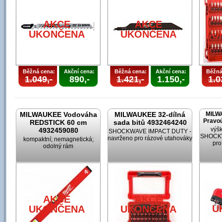
AKCE
AKCE
UKONČENA
UKONČENA
U
Běžná cena:
Akční cena:
Běžná cena:
Akční cena:
Běžná
1.049,-
890,-
1.421,-
1.150,-
1.0
MILWAUKEE Vodováha
MILWAUKEE 32-dílná
MILW
Pravoú
REDSTICK 60 cm
sada bitů 4932464240
výšk
4932459080
SHOCKWAVE IMPACT DUTY -
SHOCKW
navrženo pro rázové utahováky
kompaktní; nemagnetická;
pro
odolný rám
AKCE
AKCE
U
UKONČENA
UKONČENA