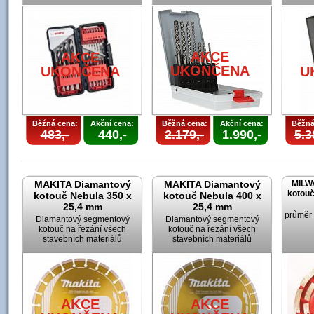
AKCE
AKCE
UKONČENA
UKONČENA
U
Běžná cena:
Akční cena:
Běžná cena:
Akční cena:
Běžná
483,-
440,-
2.179,-
1.990,-
5.3
MAKITA Diamantový
MAKITA Diamantový
MILW
kotouč
kotouč Nebula 350 x
kotouč Nebula 400 x
25,4 mm
25,4 mm
průměr
Diamantový segmentový
Diamantový segmentový
kotouč na řezání všech
kotouč na řezání všech
stavebních materiálů
stavebních materiálů
AKCE
AKCE