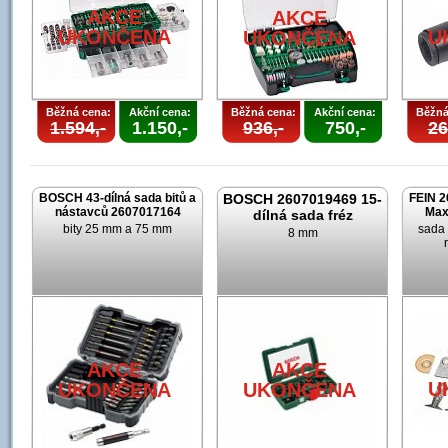
AKCE
AKCE
UKONČENA
U
UKONČENA
Běžná cena:
Akční cena:
Běžná cena:
Akční cena:
Běžná
1.594,-
1.150,-
936,-
750,-
26
BOSCH 43-dílná sada bitů a
BOSCH 2607019469 15-
FEIN 2
nástavců 2607017164
Max
dílná sada fréz
bity 25 mm a 75 mm
sada 
8 mm
AKCE
AKCE
U
UKONČENA
UKONČENA