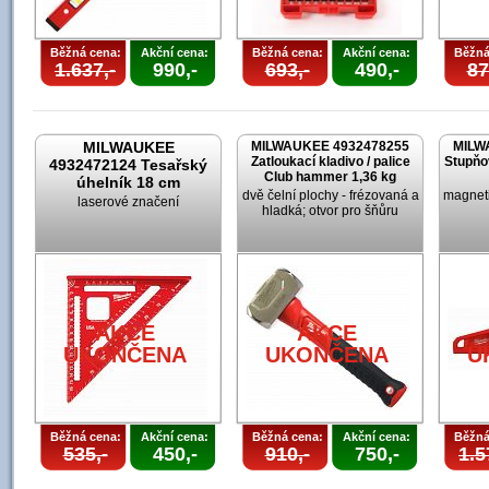
Běžná cena:
Akční cena:
Běžná cena:
Akční cena:
Běžná
1.637,-
990,-
693,-
490,-
87
MILWAUKEE
MILWAUKEE 4932478255
MILW
Zatloukací kladivo / palice
Stupňo
4932472124 Tesařský
Club hammer 1,36 kg
úhelník 18 cm
dvě čelní plochy - frézovaná a
magneti
laserové značení
hladká; otvor pro šňůru
AKCE
AKCE
UKONČENA
UKONČENA
U
Běžná cena:
Akční cena:
Běžná cena:
Akční cena:
Běžná
535,-
450,-
910,-
750,-
1.5