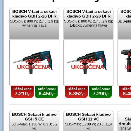
BOSCH Vrtací a sekací
BOSCH Vrtací a sekací
BOSCH
kladivo GBH 2-26 DFR
kladivo GBH 2-26 DFR
kl
SDS-plus; 800 W; 2,7 J; 2,9 kg;
SDS-plus; 800 W; 2,7 J; 2,9 kg;
SDS-plus
výměnná hlava
L-Boxx; výměnná hlava
AKCE
AKCE
UKONČENA
UKONČENA
U
Běžná cena:
Akční cena:
Běžná cena:
Akční cena:
Běžná
7.210,-
6.450,-
8.352,-
7.290,-
8.4
BOSCH Sekací kladivo
BOSCH Sekací kladivo
GSH 5 CE
GSH 11 VC
Sá
šroub
SDS-max; 1.150 W; 8,3 J; 6,2
SDS-max; 1.700 W; 23 J; 11,4
kg
kg
701 W;