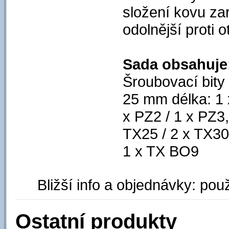
složení kovu za
odolnější proti 
Sada obsahuje
Šroubovací bi
25 mm délka: 1 
x PZ2 / 1 x PZ3,
TX25 / 2 x TX30
1 x TX BO9
Bližší info a objednávky: použ
Ostatní produkty