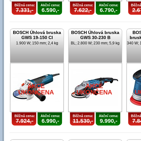
Běžná cena:
Akční cena:
Běžná cena:
Akční cena:
Běžná
7.331,-
6.590,-
7.622,-
6.790,-
2.6
BOSCH Úhlová bruska
BOSCH Úhlová bruska
BOS
GWS 19-150 CI
GWS 30-230 B
brus
1.900 W; 150 mm; 2,4 kg
BL; 2.800 W; 230 mm; 5,9 kg
340 W; 
AKCE
AKCE
UKONČENA
UKONČENA
U
Běžná cena:
Akční cena:
Běžná cena:
Akční cena:
Běžná
7.924,-
6.990,-
11.530,-
9.990,-
7.8