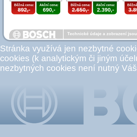
Běžná cena:
Akční cena:
Běžná cena:
Akční cena:
Běžná
892,-
690,-
2.650,-
2.390,-
3.8
Technické údaje a zobrazení jso
Stránka využívá jen nezbytné cook
cookies (k analytickým či jiným úče
nezbytných cookies není nutný Váš