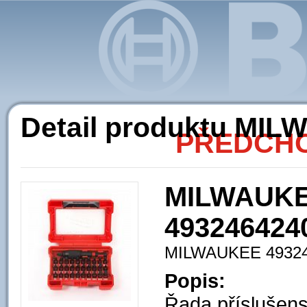
Ak
Detail produktu MI
PŘEDCHO
MILWAUKEE
493246424
MILWAUKEE 4932
Popis:
Řada přísluše