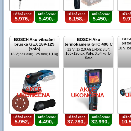
Běžná cena:
Akční cena:
Běžná cena:
Akční cena:
Běžná
5.976,-
5.490,-
6.158,-
5.450,-
9.9
BOSCH Aku vibrační
BOSCH Aku
BOSC
pisto
bruska GEX 18V-125
termokamera GTC 400 C
18 V; b
(solo)
12 V; 1x 2,0 Ah Li-Ion; 3,5";
160x120 px; WiFi; 0,54 kg; L-
18 V; bez aku; 125 mm; 1,1 kg
Boxx
AKCE
AKCE
UKONČENA
U
UKONČENA
Běžná cena:
Akční cena:
Běžná cena:
Akční cena:
Běžná
5.952,-
4.490,-
37.780,-
32.990,-
10.5