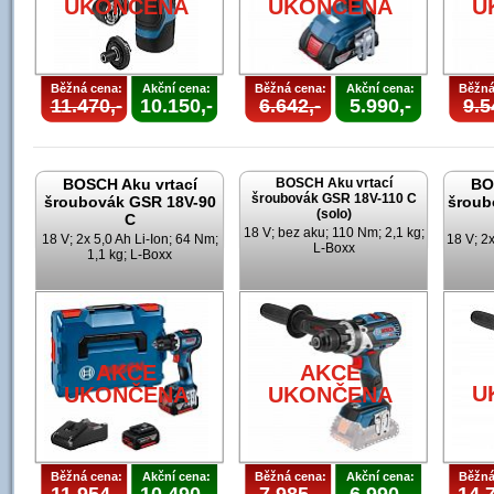
UKONČENA
UKONČENA
U
Běžná cena:
Akční cena:
Běžná cena:
Akční cena:
Běžná
11.470,-
10.150,-
6.642,-
5.990,-
9.5
BOSCH Aku vrtací
BOSCH Aku vrtací
BO
šroubovák GSR 18V-110 C
šroubovák GSR 18V-90
šroub
(solo)
C
18 V; bez aku; 110 Nm; 2,1 kg;
18 V; 2x 5,0 Ah Li-Ion; 64 Nm;
18 V; 2x
L-Boxx
1,1 kg; L-Boxx
AKCE
AKCE
U
UKONČENA
UKONČENA
Běžná cena:
Akční cena:
Běžná cena:
Akční cena:
Běžná