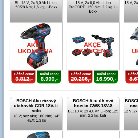
BL; 18 V; 2x 5,0 Ah Li-Ion;
18 V; 2x 8,0 Ah Li-Ion
18 V; 2x
50/28 Nm; 1,6 kg; L-Boxx
ProCORE; 150 Nm; 2,2 kg; L-
Boxx
AKCE
AKCE
UKONČENA
UKONČENA
U
Běžná cena:
Akční cena:
Běžná cena:
Akční cena:
Běžná
9.812,-
8.990,-
20.206,-
16.990,-
8.6
BOSCH Aku rázový
BOSCH Aku úhlová
BOSCH
utahovák GDR 18V-Li
bruska GWS 18V-8
oca
solo
BL; 18 V; 2x 4,0 Ah Li-Ion; 125
12 V; 2x
mm; 2,2 kg; kufr
18 V; bez aku; 160 Nm; 1/4"
HEX; 1,3 kg