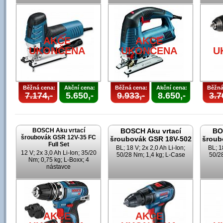
AKCE
AKCE
UKONČENA
UKONČENA
U
Běžná cena:
Akční cena:
Běžná cena:
Akční cena:
Běžná
7.174,-
5.650,-
9.933,-
8.650,-
3.7
BOSCH Aku vrtací
BOSCH Aku vrtací
BO
šroubovák GSR 12V-35 FC
šroubovák GSR 18V-502
šroub
Full Set
BL; 18 V; 2x 2,0 Ah Li-Ion;
BL; 1
12 V; 2x 3,0 Ah Li-Ion; 35/20
50/28 Nm; 1,4 kg; L-Case
50/28
Nm; 0,75 kg; L-Boxx; 4
nástavce
AKCE
AKCE