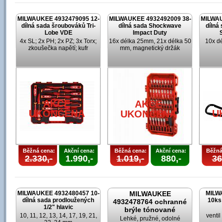
MILWAUKEE 4932479095 12-
MILWAUKEE 4932492009 38-
MILWAU
dílná sada šroubováků Tri-
dílná sada Shockwave
dílná
Lobe VDE
Impact Duty
4x SL; 2x PH; 2x PZ; 3x Torx;
16x délka 25mm, 21x délka 50
10x d
zkoušečka napětí; kufr
mm, magnetický držák
AKCE
AKCE
UKONČENA
U
UKONČENA
Běžná cena:
Akční cena:
Běžná cena:
Akční cena:
Běžná
2.330,-
1.990,-
1.019,-
880,-
36
MILWAUKEE 4932480457 10-
MILWAUKEE
MILW
dílná sada prodloužených
10ks
4932478764 ochranné
1/2" hlavic
brýle tónované
10, 11, 12, 13, 14, 17, 19, 21,
venti
Lehké, pružné, odolné