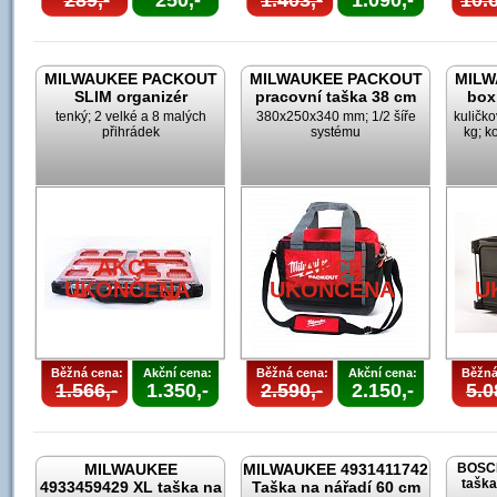
289,-
250,-
1.403,-
1.090,-
10.6
MILWAUKEE PACKOUT
MILWAUKEE PACKOUT
MILW
SLIM organizér
pracovní taška 38 cm
box
tenký; 2 velké a 8 malých
380x250x340 mm; 1/2 šíře
kuličk
přihrádek
systému
kg; k
AKCE
AKCE
UKONČENA
UKONČENA
U
Běžná cena:
Akční cena:
Běžná cena:
Akční cena:
Běžná
1.566,-
1.350,-
2.590,-
2.150,-
5.0
MILWAUKEE
MILWAUKEE 4931411742
BOSCH
taška
4933459429 XL taška na
Taška na nářadí 60 cm