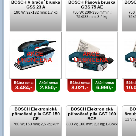
BOSCH Vibrační bruska
BOSCH Pásová bruska
BOSC
GSS 23 A
GBS 75 AE
190 W; 92x182 mm; 1,7 kg
750 W; 200-330 m/min.;
750 
75x533 mm; 3,4 kg
75x5
AKCE
AKCE
UKONČENA
UKONČENA
U
Běžná cena:
Akční cena:
Běžná cena:
Akční cena:
Běžná
3.484,-
2.850,-
8.021,-
6.990,-
10.0
BOSCH Elektronická
BOSCH Elektronická
BO
přímočará pila GST 150
přímočará pila GST 160
šrou
CE
BCE
12 V; 
780 W; 150 mm; 2,6 kg; kufr
800 W; 160 mm; 2,3 kg; L-Boxx