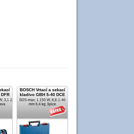
ekací
BOSCH Vrtací a sekací
8 DFR
kladivo GBH 5-40 DCE
; 3,1 J;
SDS-max; 1.150 W; 8,8 J; 40
lava
mm 6,4 kg; špice