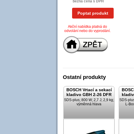
běžná cena s DPH
Poptat produkt
Akční nabídka platná do
odvolání nebo do vyprodání.
Ostatní produkty
BOSCH Vrtací a sekací
BOSCH
kladivo GBH 2-26 DFR
kladi
SDS-plus; 800 W; 2,7 J; 2,9 kg;
SDS-plus;
výměnná hlava
L-Bo