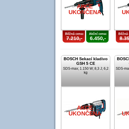
AKCE
UKONČENA
U
Běžná cena:
Akční cena:
Běžná 
7.210,-
6.450,-
8.35
BOSCH Sekací kladivo
BOSCH
GSH 5 CE
SDS-max; 1.150 W; 8,3 J; 6,2
SDS-max;
kg
AKCE
UKONČENA
U