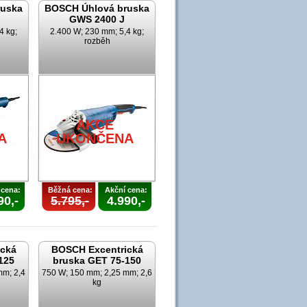
ruska
BOSCH Úhlová bruska
GWS 2400 J
4 kg;
2.400 W; 230 mm; 5,4 kg;
rozběh
AKCE
A
UKONČENA
 cena:
Běžná cena:
Akční cena:
90,-
5.795,-
4.990,-
cká
BOSCH Excentrická
125
bruska GET 75-150
mm; 2,4
750 W; 150 mm; 2,25 mm; 2,6
kg