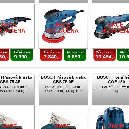
AKCE
AKCE
AKCE
KONČENA
UKONČENA
UKONČEN
cena:
Akční cena:
Běžná cena:
Akční cena:
Běžná cena:
Akční
30,-
9.990,-
7.840,-
6.850,-
13.454,-
10.9
 Pásová bruska
BOSCH Pásová bruska
BOSCH Horní fr
GBS 75 AE
GBS 75 AE
GOF 130
; 200-330 m/min.;
750 W; 200-330 m/min.;
1.300 W; 6-8 mm; 55 
x533 mm; 3,4 kg
75x533 mm; 3,4 kg; kufr
kg
AKCE
AKCE
AKCE