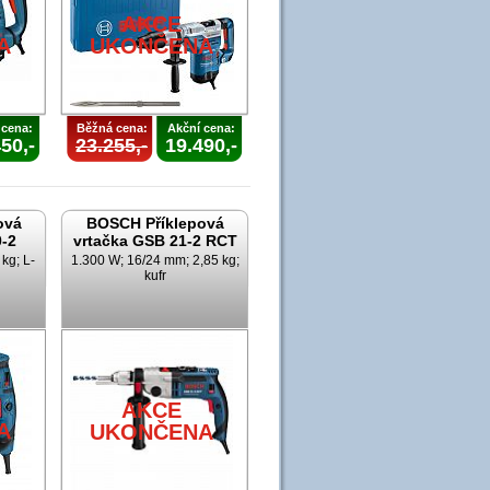
AKCE
A
UKONČENA
 cena:
Běžná cena:
Akční cena:
50,-
23.255,-
19.490,-
ová
BOSCH Příklepová
0-2
vrtačka GSB 21-2 RCT
kg; L-
1.300 W; 16/24 mm; 2,85 kg;
kufr
AKCE
A
UKONČENA