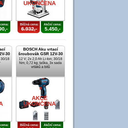
A
UKONČENA
 cena:
Běžná cena:
Akční cena:
90,-
6.932,-
5.450,-
ací
BOSCH Aku vrtací
2V-30
šroubovák GSR 12V-30
; 30/18
12 V; 2x 2,0 Ah Li-Ion; 30/18
r
Nm; 0,72 kg; taška, 3x sada
vrtáků a bitů
AKCE
A
UKONČENA
 cena:
Běžná cena:
Akční cena: