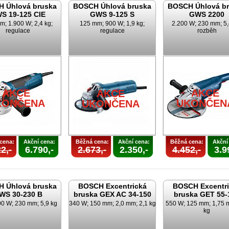
 Úhlová bruska
BOSCH Úhlová bruska
BOSCH Úhlová b
S 19-125 CIE
GWS 9-125 S
GWS 2200
m; 1.900 W; 2,4 kg;
125 mm; 900 W; 1,9 kg;
2.200 W; 230 mm; 5,
regulace
regulace
rozběh
AKCE
AKCE
AKCE
KONČENA
UKONČEN
UKONČENA
cena:
Akční cena:
Běžná cena:
Akční cena:
Běžná cena:
Akční
2,-
6.790,-
2.673,-
2.350,-
4.452,-
3.9
 Úhlová bruska
BOSCH Excentrická
BOSCH Excentri
WS 30-230 B
bruska GEX AC 34-150
bruska GET 55-
00 W; 230 mm; 5,9 kg
340 W; 150 mm; 2,0 mm; 2,1 kg
550 W; 125 mm; 1,75 
kg