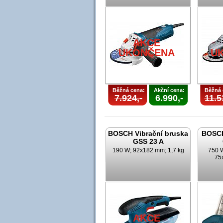
AKCE
UKONČENA
U
Běžná cena:
Akční cena:
Běžná 
7.924,-
6.990,-
11.5
BOSCH Vibrační bruska
BOSCH
GSS 23 A
190 W; 92x182 mm; 1,7 kg
750 W
75
AKCE