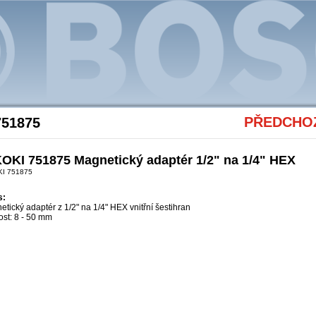
Akce Bosch
PŘEDCHOZ
751875
OKI 751875 Magnetický adaptér 1/2" na 1/4" HEX
KI 751875
s:
tický adaptér z 1/2" na 1/4" HEX vnitřní šestihran
ost: 8 - 50 mm