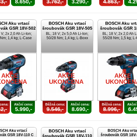
3,-
8.650,-
3.762,-
3.290,-
4.863,-
4.2
CH Aku vrtací
BOSCH Aku vrtací
BOSCH Aku vrt
vák GSR 18V-502
šroubovák GSR 18V-505
šroubovák GSR 1
 V; 2x 2,0 Ah Li-Ion;
BL; 18 V; 2x 5,0 Ah Li-Ion;
BL; 18 V; 2x 2,0 Ah L
Nm; 1,4 kg; L-Case
50/28 Nm; 1,4 kg; L-Boxx
55/28 Nm; 1,5 kg; L
AKCE
AKCE
AKCE
KONČENA
UKONČENA
UKONČEN
cena:
Akční cena:
Běžná cena:
Akční cena:
Běžná cena:
Akční
2,-
5.990,-
9.546,-
8.690,-
8.996,-
6.4
SCH Aku vrtací
BOSCH Aku vrtací
BOSCH Aku vrta
vák GSR 18V-110 C
šroubovák GSR 18V-
šroubovák GSR 18V-110