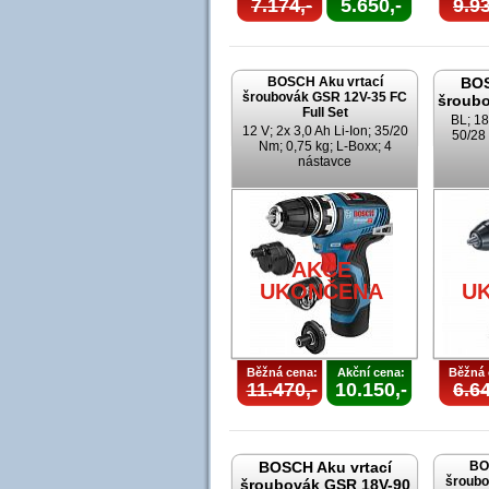
7.174,-
5.650,-
9.93
BOSCH Aku vrtací
BOS
šroubovák GSR 12V-35 FC
šroubo
Full Set
BL; 18
12 V; 2x 3,0 Ah Li-Ion; 35/20
50/28 
Nm; 0,75 kg; L-Boxx; 4
nástavce
AKCE
UKONČENA
U
Běžná cena:
Akční cena:
Běžná 
11.470,-
10.150,-
6.64
BOSCH Aku vrtací
BO
šroubo
šroubovák GSR 18V-90