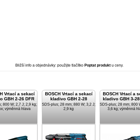
Bližší info a objednávky: použijte tlačítko
Poptat produkt
u ceny.
 Vrtací a sekací
BOSCH Vrtací a sekací
BOSCH Vrtací a s
vo GBH 2-26 DFR
kladivo GBH 2-28
kladivo GBH 3-2
 800 W; 2,7 J; 2,9 kg;
SDS-plus; 28 mm; 880 W; 3,2 J;
SDS-plus; 28 mm; 800 W
xx; výměnná hlava
2,9 kg
3,6 kg; výměnná h