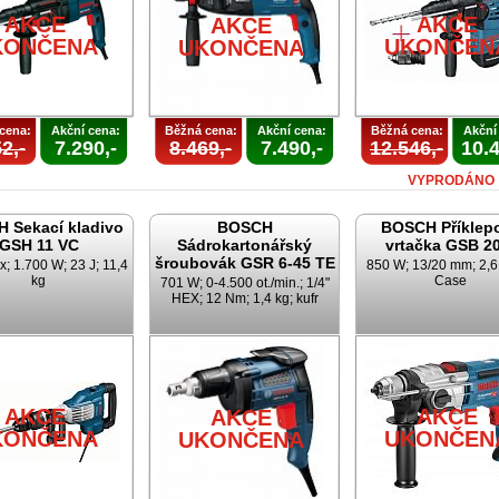
AKCE
AKCE
AKCE
KONČENA
UKONČEN
UKONČENA
cena:
Akční cena:
Běžná cena:
Akční cena:
Běžná cena:
Akční
2,-
7.290,-
8.469,-
7.490,-
12.546,-
10.4
VYPRODÁNO
 Sekací kladivo
BOSCH
BOSCH Příklep
GSH 11 VC
Sádrokartonářský
vrtačka GSB 2
šroubovák GSR 6-45 TE
 1.700 W; 23 J; 11,4
850 W; 13/20 mm; 2,6 
kg
Case
701 W; 0-4.500 ot./min.; 1/4"
HEX; 12 Nm; 1,4 kg; kufr
AKCE
AKCE
AKCE
KONČENA
UKONČEN
UKONČENA