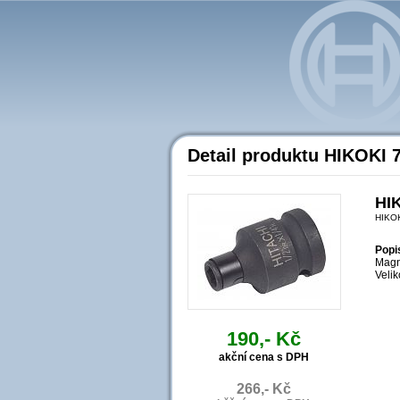
Detail produktu HIKOKI 
HIK
HIKO
Popi
Magne
Velik
190,- Kč
akční cena s DPH
266,- Kč