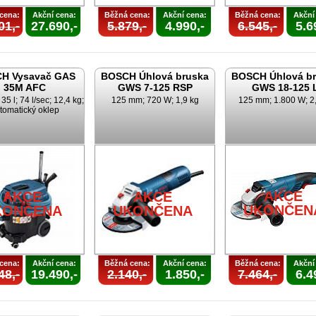
cena:
Akční cena:
Běžná cena:
Akční cena:
Běžná cena:
Akční
01,-
27.690,-
5.879,-
4.990,-
6.545,-
5.6
H Vysavač GAS
BOSCH Úhlová bruska
BOSCH Úhlová b
35M AFC
GWS 7-125 RSP
GWS 18-125 
35 l; 74 l/sec; 12,4 kg;
125 mm; 720 W; 1,9 kg
125 mm; 1.800 W; 2
tomatický oklep
AKCE
AKCE
AKCE
UKONČEN
KONČENA
UKONČENA
cena:
Akční cena:
Běžná cena:
Akční cena:
Běžná cena:
Akční
48,-
19.490,-
2.140,-
1.850,-
7.464,-
6.4