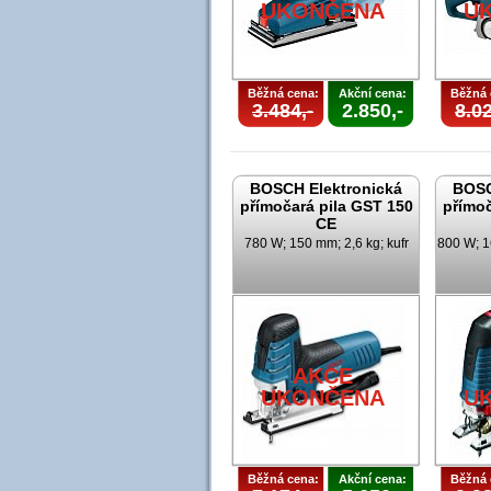
UKONČENA
U
Běžná cena:
Akční cena:
Běžná 
3.484,-
2.850,-
8.02
BOSCH Elektronická
BOSC
přímočará pila GST 150
přímoč
CE
780 W; 150 mm; 2,6 kg; kufr
800 W; 1
AKCE
UKONČENA
U
Běžná cena:
Akční cena:
Běžná 