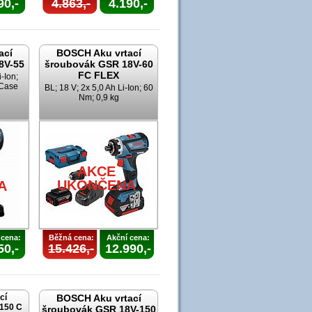
90,-
4.863,-
4.190,-
ací
BOSCH Aku vrtací
8V-55
šroubovák GSR 18V-60
FC FLEX
i-Ion;
-Case
BL; 18 V; 2x 5,0 Ah Li-Ion; 60
Nm; 0,9 kg
AKCE
UKONČENA
A
 cena:
Běžná cena:
Akční cena:
50,-
15.426,-
12.990,-
cí
BOSCH Aku vrtací
150 C
šroubovák GSR 18V-150