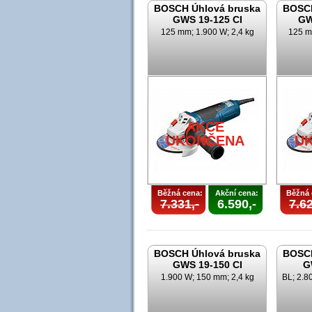
BOSCH Úhlová bruska
BOSCH
GWS 19-125 CI
GW
125 mm; 1.900 W; 2,4 kg
125 m
AKCE
UKONČENA
U
Běžná cena:
Akční cena:
Běžná 
7.331,-
6.590,-
7.62
BOSCH Úhlová bruska
BOSCH
GWS 19-150 CI
G
1.900 W; 150 mm; 2,4 kg
BL; 2.8