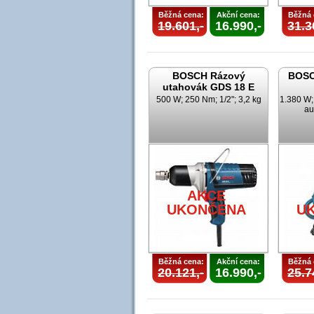
Běžná cena:
Akční cena:
Běžná 
19.601,-
16.990,-
31.3
BOSCH Rázový
BOSC
utahovák GDS 18 E
500 W; 250 Nm; 1/2"; 3,2 kg
1.380 W; 
au
AKCE
UKONČENA
U
Běžná cena:
Akční cena:
Běžná 
20.121,-
16.990,-
25.7