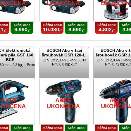
KONČENA
UKONČENA
UKONČEN
cena:
Akční cena:
Běžná cena:
Akční cena:
Běžná cena:
Akční
1,-
6.990,-
10.030,-
8.690,-
4.802,-
3.9
H Elektronická
BOSCH Aku vrtací
BOSCH Aku vrt
ará pila GST 160
šroubovák GSR 120-LI
šroubovák GSR 1
BCE
12 V; 2x 2,0 Ah Li-Ion; 30/14
12 V; 2x 2,0 Ah Li-Ion
Nm; 0,8 kg; kufr
Nm; 0,72 kg; kuf
60 mm; 2,3 kg; L-Boxx
AKCE
AKCE
AKCE
KONČENA
UKONČENA
UKONČEN
cena:
Akční cena:
Běžná cena:
Akční cena:
Běžná cena:
Akční