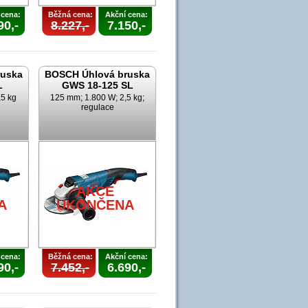
 cena:
Běžná cena:
Akční cena:
90,-
8.227,-
7.150,-
ruska
BOSCH Úhlová bruska
L
GWS 18-125 SL
,5 kg
125 mm; 1.800 W; 2,5 kg;
regulace
AKCE
A
UKONČENA
 cena:
Běžná cena:
Akční cena:
90,-
7.452,-
6.690,-