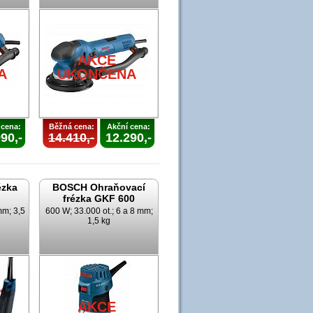
AKCE
A
UKONČENA
 cena:
Běžná cena:
Akční cena:
90,-
14.410,-
12.290,-
ézka
BOSCH Ohraňovací
frézka GKF 600
mm; 3,5
600 W; 33.000 ot.; 6 a 8 mm;
1,5 kg
AKCE