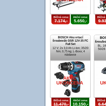
Běžná cena:
Akční cena:
Běžná 
7.174,-
5.650,-
9.93
BOSCH Aku vrtací
BOS
šroubovák GSR 12V-35 FC
šroubo
Full Set
BL; 18
12 V; 2x 3,0 Ah Li-Ion; 35/20
50/28 
Nm; 0,75 kg; L-Boxx; 4
nástavce
AKCE
UKONČENA
U
Běžná cena:
Akční cena:
Běžná 
11.470,-
10.150,-
6.64