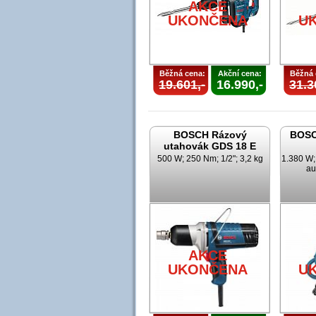
AKCE
UKONČENA
U
Běžná cena:
Akční cena:
Běžná 
19.601,-
16.990,-
31.3
BOSCH Rázový
BOSC
utahovák GDS 18 E
500 W; 250 Nm; 1/2"; 3,2 kg
1.380 W; 
au
AKCE
UKONČENA
U