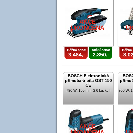
AKCE
UKONČENA
U
Běžná cena:
Akční cena:
Běžná 
3.484,-
2.850,-
8.02
BOSCH Elektronická
BOSC
přímočará pila GST 150
přímoč
CE
780 W; 150 mm; 2,6 kg; kufr
800 W; 1
AKCE
UKONČENA
U