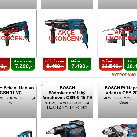
AKCE
AKCE
AKCE
KONČENA
UKONČEN
UKONČENA
cena:
Akční cena:
Běžná cena:
Akční cena:
Běžná cena:
Akční
2,-
7.290,-
8.469,-
7.490,-
12.546,-
10.4
VYPRODÁNO
 Sekací kladivo
BOSCH
BOSCH Příklep
GSH 11 VC
Sádrokartonářský
vrtačka GSB 2
šroubovák GSR 6-45 TE
 1.700 W; 23 J; 11,4
850 W; 13/20 mm; 2,6 
kg
Case
701 W; 0-4.500 ot./min.; 1/4"
HEX; 12 Nm; 1,4 kg; kufr