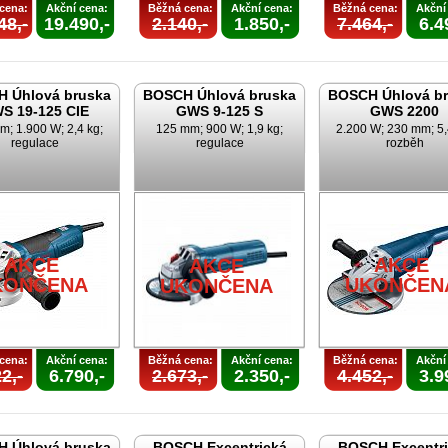
cena:
Akční cena:
Běžná cena:
Akční cena:
Běžná cena:
Akční
48,-
19.490,-
2.140,-
1.850,-
7.464,-
6.4
 Úhlová bruska
BOSCH Úhlová bruska
BOSCH Úhlová b
S 19-125 CIE
GWS 9-125 S
GWS 2200
m; 1.900 W; 2,4 kg;
125 mm; 900 W; 1,9 kg;
2.200 W; 230 mm; 5,
regulace
regulace
rozběh
AKCE
AKCE
AKCE
KONČENA
UKONČEN
UKONČENA
cena:
Akční cena:
Běžná cena:
Akční cena:
Běžná cena:
Akční
2,-
6.790,-
2.673,-
2.350,-
4.452,-
3.9
 Úhlová bruska
BOSCH Excentrická
BOSCH Excentri