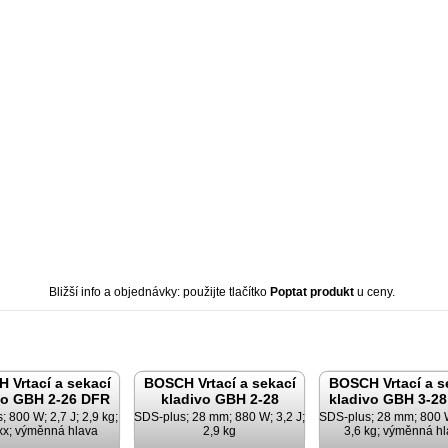
Bližší info a objednávky: použijte tlačítko
Poptat produkt
u ceny.
 Vrtací a sekací
BOSCH Vrtací a sekací
BOSCH Vrtací a s
vo GBH 2-26 DFR
kladivo GBH 2-28
kladivo GBH 3-2
 800 W; 2,7 J; 2,9 kg;
SDS-plus; 28 mm; 880 W; 3,2 J;
SDS-plus; 28 mm; 800 W
xx; výměnná hlava
2,9 kg
3,6 kg; výměnná h