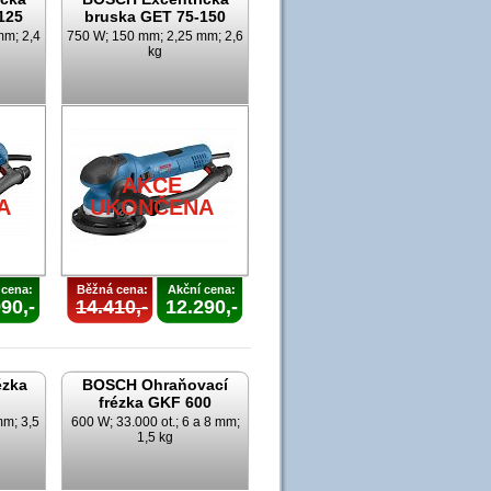
125
bruska GET 75-150
mm; 2,4
750 W; 150 mm; 2,25 mm; 2,6
kg
AKCE
A
UKONČENA
 cena:
Běžná cena:
Akční cena:
90,-
14.410,-
12.290,-
ézka
BOSCH Ohraňovací
frézka GKF 600
mm; 3,5
600 W; 33.000 ot.; 6 a 8 mm;
1,5 kg