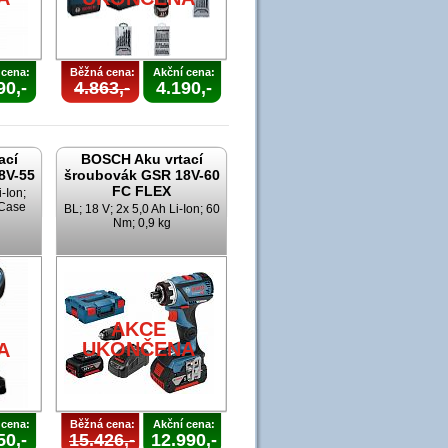
 cena:
Běžná cena:
Akční cena:
90,-
4.863,-
4.190,-
ací
BOSCH Aku vrtací
8V-55
šroubovák GSR 18V-60
FC FLEX
i-Ion;
-Case
BL; 18 V; 2x 5,0 Ah Li-Ion; 60
Nm; 0,9 kg
AKCE
UKONČENA
A
 cena:
Běžná cena:
Akční cena:
50,-
15.426,-
12.990,-