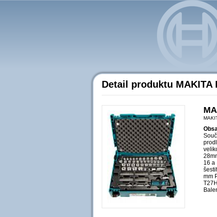
Detail produktu MAKITA 
MAK
MAKI
Obsa
Součá
prod
velik
28mm 
16 a 
šesti
mm P
T27H
Bale