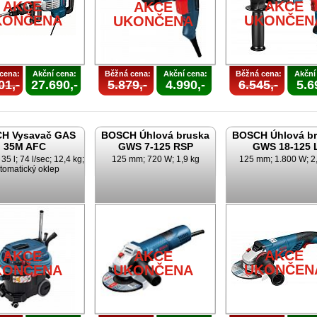
AKCE
AKCE
AKCE
KONČENA
UKONČEN
UKONČENA
cena:
Akční cena:
Běžná cena:
Akční cena:
Běžná cena:
Akční
01,-
27.690,-
5.879,-
4.990,-
6.545,-
5.6
H Vysavač GAS
BOSCH Úhlová bruska
BOSCH Úhlová b
35M AFC
GWS 7-125 RSP
GWS 18-125 
35 l; 74 l/sec; 12,4 kg;
125 mm; 720 W; 1,9 kg
125 mm; 1.800 W; 2
tomatický oklep
AKCE
AKCE
AKCE
UKONČEN
KONČENA
UKONČENA