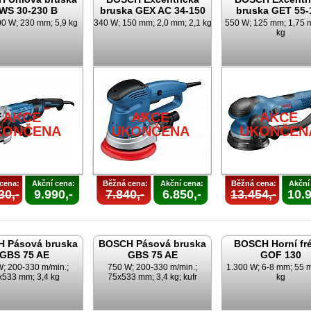
WS 30-230 B
bruska GEX AC 34-150
bruska GET 55-
00 W; 230 mm; 5,9 kg
340 W; 150 mm; 2,0 mm; 2,1 kg
550 W; 125 mm; 1,75 
kg
AKCE
AKCE
AKCE
KONČENA
UKONČENA
UKONČEN
cena:
Akční cena:
Běžná cena:
Akční cena:
Běžná cena:
Akční
30,-
9.990,-
7.840,-
6.850,-
13.454,-
10.9
 Pásová bruska
BOSCH Pásová bruska
BOSCH Horní fr
GBS 75 AE
GBS 75 AE
GOF 130
; 200-330 m/min.;
750 W; 200-330 m/min.;
1.300 W; 6-8 mm; 55 
x533 mm; 3,4 kg
75x533 mm; 3,4 kg; kufr
kg