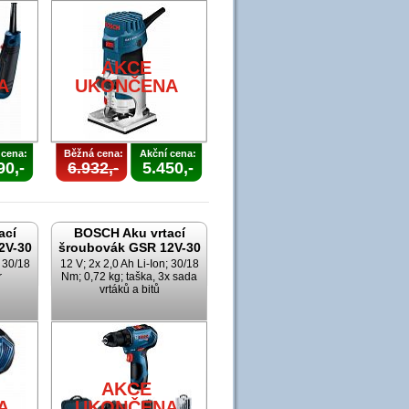
AKCE
A
UKONČENA
 cena:
Běžná cena:
Akční cena:
90,-
6.932,-
5.450,-
ací
BOSCH Aku vrtací
2V-30
šroubovák GSR 12V-30
; 30/18
12 V; 2x 2,0 Ah Li-Ion; 30/18
r
Nm; 0,72 kg; taška, 3x sada
vrtáků a bitů
AKCE
A
UKONČENA