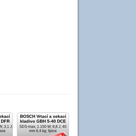
ekací
BOSCH Vrtací a sekací
8 DFR
kladivo GBH 5-40 DCE
; 3,1 J;
SDS-max; 1.150 W; 8,8 J; 40
lava
mm 6,4 kg; špice