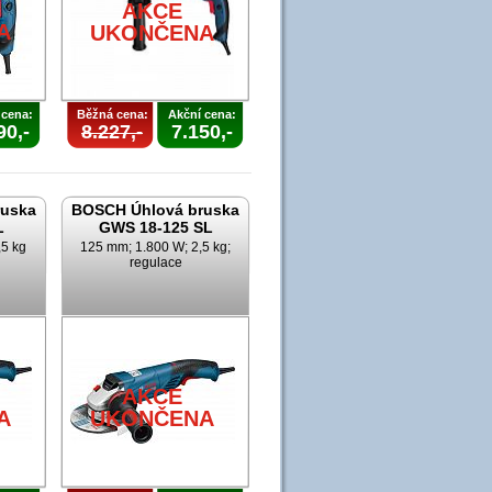
AKCE
A
UKONČENA
 cena:
Běžná cena:
Akční cena:
90,-
8.227,-
7.150,-
ruska
BOSCH Úhlová bruska
L
GWS 18-125 SL
,5 kg
125 mm; 1.800 W; 2,5 kg;
regulace
AKCE
A
UKONČENA