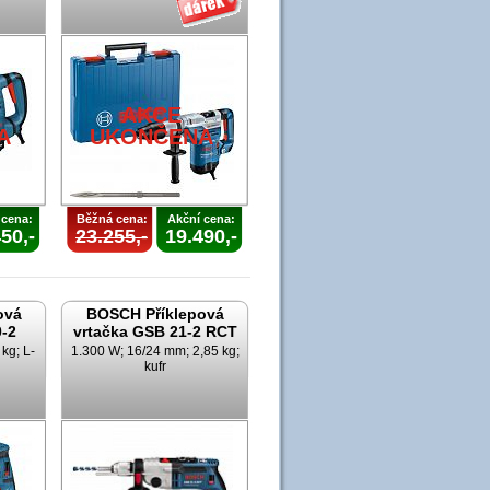
AKCE
A
UKONČENA
 cena:
Běžná cena:
Akční cena:
50,-
23.255,-
19.490,-
ová
BOSCH Příklepová
0-2
vrtačka GSB 21-2 RCT
kg; L-
1.300 W; 16/24 mm; 2,85 kg;
kufr