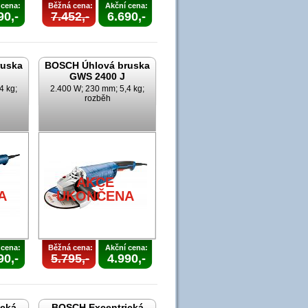
 cena:
Běžná cena:
Akční cena:
90,-
7.452,-
6.690,-
ruska
BOSCH Úhlová bruska
GWS 2400 J
4 kg;
2.400 W; 230 mm; 5,4 kg;
rozběh
AKCE
A
UKONČENA
 cena:
Běžná cena:
Akční cena:
90,-
5.795,-
4.990,-
cká
BOSCH Excentrická