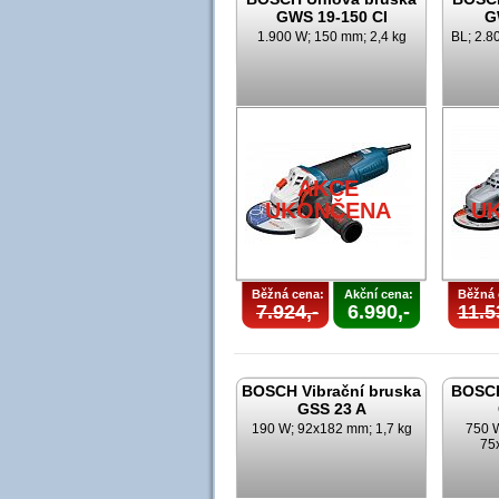
GWS 19-150 CI
G
1.900 W; 150 mm; 2,4 kg
BL; 2.8
AKCE
UKONČENA
U
Běžná cena:
Akční cena:
Běžná 
7.924,-
6.990,-
11.5
BOSCH Vibrační bruska
BOSCH
GSS 23 A
190 W; 92x182 mm; 1,7 kg
750 W
75