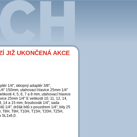
Í JIŽ UKONČENÁ AKCE
aptér 1/4", sklopný adaptér 3/8",
1/4" 150mm, utahovací hlavice 25mm 1/4"
velikosti 4, 5, 6, 7 a 8 mm, utahovací hlavice
avice 25mm 1/4" E velikosti 10, 11, 12, 14,
13, 14 a 15 mm, šroubovák 1/4", sada
itů 1/4", držák bitů s pouzdrem 1/4", bity 25
40, T8H, T9H, T10H, T15H, T20H, T25H,
a SL1x6,0.