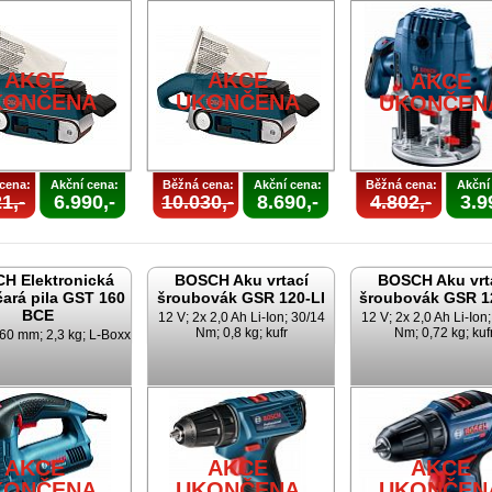
AKCE
AKCE
AKCE
KONČENA
UKONČENA
UKONČEN
cena:
Akční cena:
Běžná cena:
Akční cena:
Běžná cena:
Akční
1,-
6.990,-
10.030,-
8.690,-
4.802,-
3.9
H Elektronická
BOSCH Aku vrtací
BOSCH Aku vrt
ará pila GST 160
šroubovák GSR 120-LI
šroubovák GSR 1
BCE
12 V; 2x 2,0 Ah Li-Ion; 30/14
12 V; 2x 2,0 Ah Li-Ion
Nm; 0,8 kg; kufr
Nm; 0,72 kg; kuf
60 mm; 2,3 kg; L-Boxx
AKCE
AKCE
AKCE
KONČENA
UKONČENA
UKONČEN