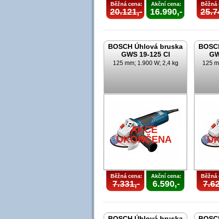
Běžná cena:
Akční cena:
Běžná 
20.121,-
16.990,-
25.7
BOSCH Úhlová bruska
BOSCH
GWS 19-125 CI
GW
125 mm; 1.900 W; 2,4 kg
125 m
AKCE
UKONČENA
U
Běžná cena:
Akční cena:
Běžná 
7.331,-
6.590,-
7.62
BOSCH Úhlová bruska
BOSCH