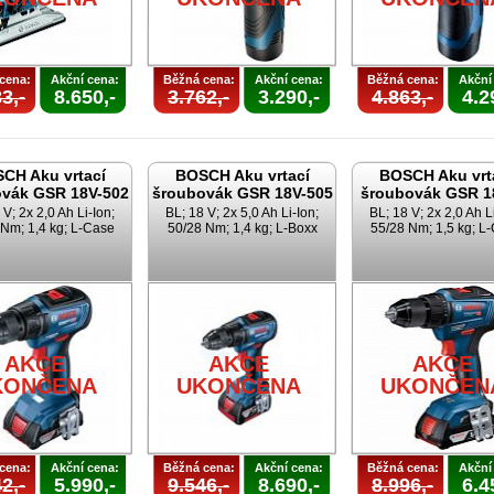
cena:
Akční cena:
Běžná cena:
Akční cena:
Běžná cena:
Akční
3,-
8.650,-
3.762,-
3.290,-
4.863,-
4.2
CH Aku vrtací
BOSCH Aku vrtací
BOSCH Aku vrt
vák GSR 18V-502
šroubovák GSR 18V-505
šroubovák GSR 1
 V; 2x 2,0 Ah Li-Ion;
BL; 18 V; 2x 5,0 Ah Li-Ion;
BL; 18 V; 2x 2,0 Ah L
Nm; 1,4 kg; L-Case
50/28 Nm; 1,4 kg; L-Boxx
55/28 Nm; 1,5 kg; L
AKCE
AKCE
AKCE
KONČENA
UKONČENA
UKONČEN
cena:
Akční cena:
Běžná cena:
Akční cena:
Běžná cena:
Akční
2,-
5.990,-
9.546,-
8.690,-
8.996,-
6.4