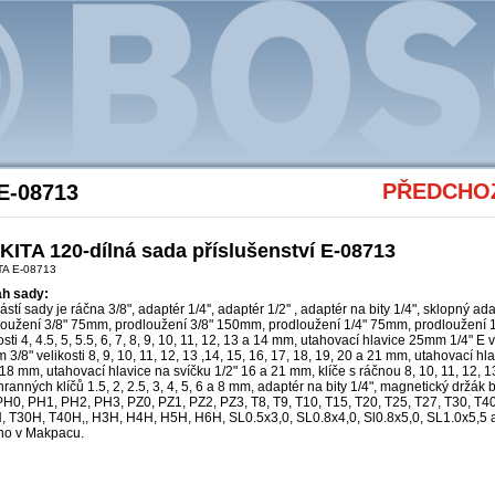
Akce Bosch
PŘEDCHOZ
E-08713
ITA 120-dílná sada příslušenství E-08713
TA E-08713
h sady:
stí sady je ráčna 3/8", adaptér 1/4'', adaptér 1/2'' , adaptér na bity 1/4", sklopný ad
loužení 3/8" 75mm, prodloužení 3/8" 150mm, prodloužení 1/4" 75mm, prodloužení 
osti 4, 4.5, 5, 5.5, 6, 7, 8, 9, 10, 11, 12, 13 a 14 mm, utahovací hlavice 25mm 1/4" E 
3/8" velikosti 8, 9, 10, 11, 12, 13 ,14, 15, 16, 17, 18, 19, 20 a 21 mm, utahovací hl
18 mm, utahovací hlavice na svíčku 1/2" 16 a 21 mm, klíče s ráčnou 8, 10, 11, 12, 
hranných klíčů 1.5, 2, 2.5, 3, 4, 5, 6 a 8 mm, adaptér na bity 1/4", magnetický držák b
H0, PH1, PH2, PH3, PZ0, PZ1, PZ2, PZ3, T8, T9, T10, T15, T20, T25, T27, T30, T
, T30H, T40H,, H3H, H4H, H5H, H6H, SL0.5x3,0, SL0.8x4,0, Sl0.8x5,0, SL1.0x5,5 
no v Makpacu.