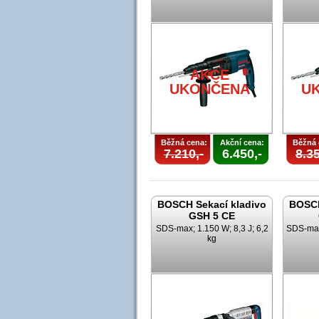
AKCE
UKONČENA
U
Běžná cena:
Akční cena:
Běžná 
7.210,-
6.450,-
8.35
BOSCH Sekací kladivo
BOSCH
GSH 5 CE
SDS-max; 1.150 W; 8,3 J; 6,2
SDS-max;
kg