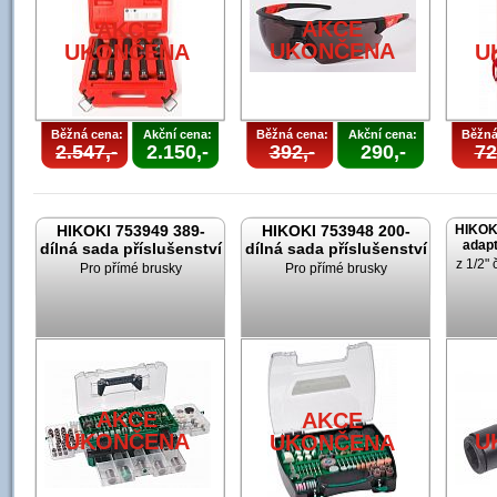
AKCE
AKCE
UKONČENA
UKONČENA
U
Běžná cena:
Akční cena:
Běžná cena:
Akční cena:
Běžná
2.547,-
2.150,-
392,-
290,-
72
HIKOKI 753949 389-
HIKOKI 753948 200-
HIKOK
adapt
dílná sada příslušenství
dílná sada příslušenství
z 1/2" 
Pro přímé brusky
Pro přímé brusky
AKCE
AKCE
UKONČENA
U
UKONČENA