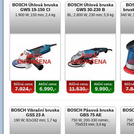
BOSCH Úhlová bruska
BOSCH Úhlová bruska
BOS
GWS 19-150 CI
GWS 30-230 B
brus
1.900 W; 150 mm; 2,4 kg
BL; 2.800 W; 230 mm; 5,9 kg
340 W; 
AKCE
AKCE
UKONČENA
UKONČENA
U
Běžná cena:
Akční cena:
Běžná cena:
Akční cena:
Běžná
7.924,-
6.990,-
11.530,-
9.990,-
7.8
BOSCH Vibrační bruska
BOSCH Pásová bruska
BOSC
GSS 23 A
GBS 75 AE
190 W; 92x182 mm; 1,7 kg
750 W; 200-330 m/min.;
750 
75x533 mm; 3,4 kg
75x5