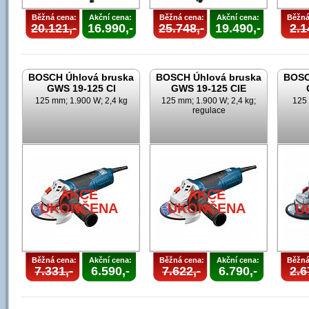
Běžná cena:
Akční cena:
Běžná cena:
Akční cena:
Běžná
20.121,-
16.990,-
25.748,-
19.490,-
2.1
BOSCH Úhlová bruska
BOSCH Úhlová bruska
BOSC
GWS 19-125 CI
GWS 19-125 CIE
125 mm; 1.900 W; 2,4 kg
125 mm; 1.900 W; 2,4 kg;
125 
regulace
AKCE
AKCE
UKONČENA
UKONČENA
U
Běžná cena:
Akční cena:
Běžná cena:
Akční cena:
Běžná
7.331,-
6.590,-
7.622,-
6.790,-
2.6