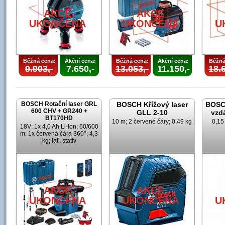
AKCE
AKCE
UKONČENA
UKONČENA
U
Běžná cena:
Akční cena:
Běžná cena:
Akční cena:
Běžná
9.903,-
7.650,-
13.053,-
11.150,-
18.6
BOSCH Rotační laser GRL
BOSCH Křížový laser
BOSCH
600 CHV + GR240 +
GLL 2-10
vzd
BT170HD
10 m; 2 červené čáry; 0,49 kg
0,15
18V; 1x 4,0 Ah Li-Ion; 60/600
m; 1x červená čára 360°; 4,3
kg; lať, stativ
AKCE
AKCE
UKONČENA
UKONČENA
U