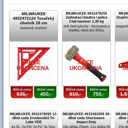
MILWAUKEE
MILWAUKEE 4932478255
MILW
Zatloukací kladivo / palice
Stupňo
4932472124 Tesařský
Club hammer 1,36 kg
úhelník 18 cm
dvě čelní plochy - frézovaná a
magneti
laserové značení
hladká; otvor pro šňůru
AKCE
AKCE
UKONČENA
UKONČENA
U
Běžná cena:
Akční cena:
Běžná cena:
Akční cena:
Běžná
535,-
450,-
910,-
750,-
1.5
MILWAUKEE 4932479095 12-
MILWAUKEE 4932492009 38-
MILWAU
dílná sada šroubováků Tri-
dílná sada Shockwave
dílná
Lobe VDE
Impact Duty
4x SL; 2x PH; 2x PZ; 3x Torx;
16x délka 25mm, 21x délka 50
10x d