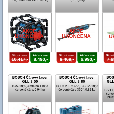
FM; Bluetooth; AUX; 8,8 kg
1,8°; 1,6 kg
AKCE
AKCE
UKONČENA
UKONČENA
U
Běžná cena:
Akční cena:
Běžná cena:
Akční cena:
Běžná
10.417,-
8.490,-
8.469,-
6.990,-
7.6
BOSCH Čárový laser
BOSCH Čárový laser
BOS
GLL 3-50
GLL 3-80
GLL
10/50 m; 0,3 mm na 1 m; 3
4x 1,5 V LR6 (AA); 30/120 m; 3
červené čáry; 0,94 kg
červené čáry 360°; 0,82 kg
12V Li-
červe
blue