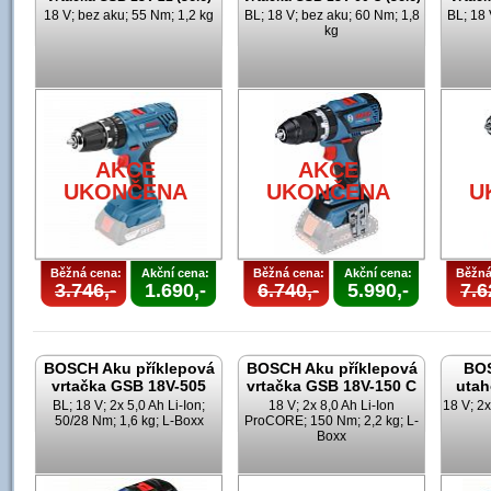
18 V; bez aku; 55 Nm; 1,2 kg
BL; 18 V; bez aku; 60 Nm; 1,8
BL; 18 
kg
AKCE
AKCE
UKONČENA
UKONČENA
U
Běžná cena:
Akční cena:
Běžná cena:
Akční cena:
Běžná
3.746,-
1.690,-
6.740,-
5.990,-
7.6
BOSCH Aku příklepová
BOSCH Aku příklepová
BOS
vrtačka GSB 18V-505
vrtačka GSB 18V-150 C
utah
BL; 18 V; 2x 5,0 Ah Li-Ion;
18 V; 2x 8,0 Ah Li-Ion
18 V; 2x
50/28 Nm; 1,6 kg; L-Boxx
ProCORE; 150 Nm; 2,2 kg; L-
Boxx