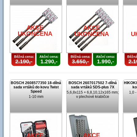
AKCE
AKCE
UKONČENA
UKONČENA
U
Běžná cena:
Akční cena:
Běžná cena:
Akční cena:
Běžná
2.190,-
1.290,-
3.650,-
1.990,-
2.1
BOSCH 2608577350 18-dílná
BOSCH 2607017502 7-dílná
HIKOKI 
sada vrtáků do kovu Twist
sada vrtáků SDS-plus 7X
ko
Speed
5,6,8x115 + 6,8,10,12x165 mm;
1,0 
1-10 mm
v plechové krabičce
AKCE
AKCE