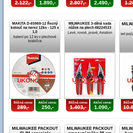
2.122,-
1.890,-
2.807,-
2.490,-
1.2
MAKITA D-65969-12 Řezný
MILWAUKEE 3-dílná sada
MILW
kotouč na nerez 12ks - 125 x
nůžek na plech 48224533
1,0
Levé, rovné, pravé; Aviation
set poj
balení po 12 ks v plechové
krabičce
AKCE
AKCE
UKONČENA
UKONČENA
U
Běžná cena:
Akční cena:
Běžná cena:
Akční cena:
Běžná
289,-
250,-
1.403,-
1.090,-
10.6
MILWAUKEE PACKOUT
MILWAUKEE PACKOUT
MILW