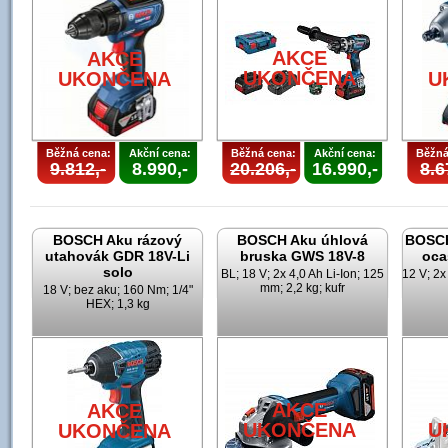
AKCE
AKCE
UKONČENA
UKONČENA
U
Běžná cena:
Akční cena:
Běžná cena:
Akční cena:
Běžná
9.812,-
8.990,-
20.206,-
16.990,-
8.6
BOSCH Aku rázový
BOSCH Aku úhlová
BOSCH
utahovák GDR 18V-Li
bruska GWS 18V-8
oca
solo
BL; 18 V; 2x 4,0 Ah Li-Ion; 125
12 V; 2x
mm; 2,2 kg; kufr
18 V; bez aku; 160 Nm; 1/4"
HEX; 1,3 kg
AKCE
AKCE
UKONČENA
U
UKONČENA