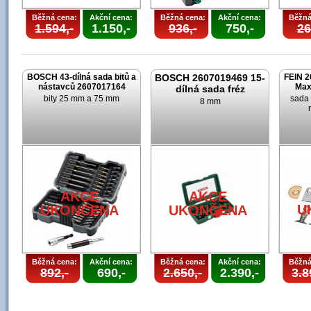
Běžná cena:
Akční cena:
Běžná cena:
Akční cena:
Běžná
1.594,-
1.150,-
936,-
750,-
26
BOSCH 43-dílná sada bitů a
BOSCH 2607019469 15-
FEIN 2
nástavců 2607017164
Max
dílná sada fréz
bity 25 mm a 75 mm
sada 
8 mm
AKCE
AKCE
U
UKONČENA
UKONČENA
Běžná cena:
Akční cena:
Běžná cena:
Akční cena:
Běžná
892,-
690,-
2.650,-
2.390,-
3.8