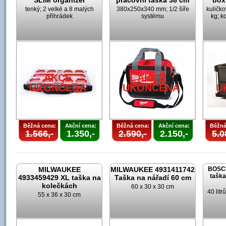
SLIM organizér
pracovní taška 38 cm
box
tenký; 2 velké a 8 malých
380x250x340 mm; 1/2 šíře
kuličk
přihrádek
systému
kg; k
AKCE
AKCE
UKONČENA
UKONČENA
U
Běžná cena:
Akční cena:
Běžná cena:
Akční cena:
Běžná
1.566,-
1.350,-
2.590,-
2.150,-
5.0
MILWAUKEE
MILWAUKEE 4931411742
BOSCH
taška
4933459429 XL taška na
Taška na nářadí 60 cm
kolečkách
60 x 30 x 30 cm
40 lit
55 x 36 x 30 cm