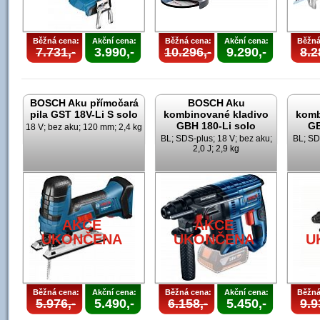
Běžná cena:
Akční cena:
Běžná cena:
Akční cena:
Běžná
7.731,-
3.990,-
10.296,-
9.290,-
8.2
BOSCH Aku přímočará
BOSCH Aku
pila GST 18V-Li S solo
kombinované kladivo
komb
GBH 180-Li solo
GB
18 V; bez aku; 120 mm; 2,4 kg
BL; SDS-plus; 18 V; bez aku;
BL; SD
2,0 J; 2,9 kg
AKCE
AKCE
UKONČENA
UKONČENA
U
Běžná cena:
Akční cena:
Běžná cena:
Akční cena:
Běžná
5.976,-
5.490,-
6.158,-
5.450,-
9.9