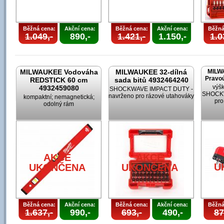
Běžná cena:
Akční cena:
Běžná cena:
Akční cena:
Běžná
1.049,-
890,-
1.421,-
1.150,-
1.0
MILWAUKEE Vodováha
MILWAUKEE 32-dílná
MILW
Pravoú
REDSTICK 60 cm
sada bitů 4932464240
výšk
4932459080
SHOCKWAVE IMPACT DUTY -
SHOCKW
navrženo pro rázové utahováky
kompaktní; nemagnetická;
pro
odolný rám
AKCE
AKCE
U
UKONČENA
UKONČENA
Běžná cena:
Akční cena:
Běžná cena:
Akční cena:
Běžná
1.637,-
990,-
693,-
490,-
87