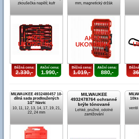
zkoušečka napětí; kufr
mm, magnetický držák
AKCE
AKCE
UKONČENA
U
UKONČENA
Běžná cena:
Akční cena:
Běžná cena:
Akční cena:
Běžná
2.330,-
1.990,-
1.019,-
880,-
36
MILWAUKEE 4932480457 10-
MILWAUKEE
MILW
dílná sada prodloužených
10ks
4932478764 ochranné
1/2" hlavic
brýle tónované
10, 11, 12, 13, 14, 17, 19, 21,
venti
Lehké, pružné, odolné
22, 24 mm
zamlžování