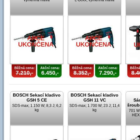
výměnná hlava
L-Boxx; výměnná hlava
AKCE
AKCE
UKONČENA
UKONČENA
U
Běžná cena:
Akční cena:
Běžná cena:
Akční cena:
Běžná
7.210,-
6.450,-
8.352,-
7.290,-
8.4
BOSCH Sekací kladivo
BOSCH Sekací kladivo
GSH 5 CE
GSH 11 VC
Sá
šroub
SDS-max; 1.150 W; 8,3 J; 6,2
SDS-max; 1.700 W; 23 J; 11,4
kg
kg
701 W;
HEX;