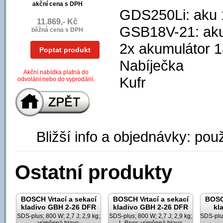
akční cena s DPH
GDS250Li: aku 
11.869,- Kč
GSB18V-21: aku
běžná cena s DPH
2x akumulátor 18
Poptat produkt
Nabíječka
Akční nabídka platná do
Kufr
odvolání nebo do vyprodání.
Bližší info a objednávky: použ
Ostatní produkty
BOSCH Vrtací a sekací
BOSCH Vrtací a sekací
BOSCH
kladivo GBH 2-26 DFR
kladivo GBH 2-26 DFR
kl
SDS-plus; 800 W; 2,7 J; 2,9 kg;
SDS-plus; 800 W; 2,7 J; 2,9 kg;
SDS-plus