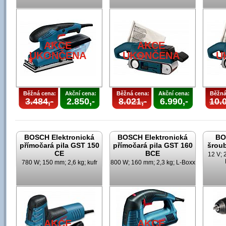
AKCE
AKCE
UKONČENA
UKONČENA
U
Běžná cena:
Akční cena:
Běžná cena:
Akční cena:
Běžná
3.484,-
2.850,-
8.021,-
6.990,-
10.0
BOSCH Elektronická
BOSCH Elektronická
BO
přímočará pila GST 150
přímočará pila GST 160
šrou
CE
BCE
12 V; 
780 W; 150 mm; 2,6 kg; kufr
800 W; 160 mm; 2,3 kg; L-Boxx
AKCE
AKCE