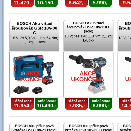
11.470,-
10.150,-
6.642,-
5.990,-
9.5
BOSCH Aku vrtací
BOSCH Aku vrtací
BO
šroubovák GSR 18V-110 C
šroubovák GSR 18V-90
šroub
(solo)
C
18 V; bez aku; 110 Nm; 2,1 kg;
18 V; 2x 5,0 Ah Li-Ion; 64 Nm;
18 V; 2x
L-Boxx
1,1 kg; L-Boxx
AKCE
AKCE
U
UKONČENA
UKONČENA
Běžná cena:
Akční cena:
Běžná cena:
Akční cena:
Běžná
11.954,-
10.490,-
7.985,-
6.990,-
14.7
BOSCH Aku příklepová
BOSCH Aku příklepová
BOSC
vrtačka GSB 18V-21 (solo)
vrtačka GSB 18V-60 C (solo)
vrtačk