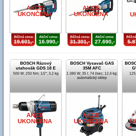
AKCE
AKCE
UKONČENA
UKONČENA
U
Běžná cena:
Akční cena:
Běžná cena:
Akční cena:
Běžná
19.601,-
16.990,-
31.301,-
27.690,-
5.8
BOSCH Rázový
BOSCH Vysavač GAS
BOSC
utahovák GDS 18 E
35M AFC
G
500 W; 250 Nm; 1/2"; 3,2 kg
1.380 W; 35 l; 74 l/sec; 12,4 kg;
125
automatický oklep
AKCE
AKCE
UKONČENA
UKONČENA
U