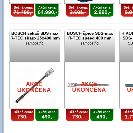
Běžná cena:
Akční cena:
Běžná cena:
Akční cena:
Běžná
71.480,-
64.990,-
3.601,-
2.990,-
2.9
BOSCH sekáč SDS-max
BOSCH špice SDS-max
HIKOK
R-TEC sharp 25x400 mm
R-TEC speed 400 mm
SDS-
samoostřící
samoostřící
SD
AKCE
AKCE
UKONČENA
U
UKONČENA
Běžná cena:
Akční cena:
Běžná cena:
Akční cena:
Běžná
730,-
490,-
730,-
490,-
1.7