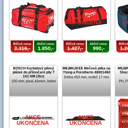
AKCE
AKCE
UKONČENA
UKONČENA
U
Běžná cena:
Akční cena:
Běžná cena:
Akční cena:
Běžná
2.316,-
1.850,-
1.427,-
990,-
1.2
BOSCH Karbidový pilový
MILWAUKEE Mečová pilka na
MILWA
plátek do přímočaré pily T
Ytong a Porotherm 48001460
Shoc
141 HM (3ks)
Délka 450 mm; rozteč 17 mm
100 mm; plast, kámen, beton
PH, P
AKCE
AKCE
UKONČENA
UKONČENA
U