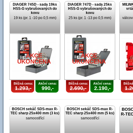
DIAGER 745D - sada 19ks
DIAGER 747D - sada 25ks
MILWA
HSS-G vybrušovaných do
HSS-G vybrušovaných do
vrt
kovu
kovu
19 ks (pr. 1 -10 po 0,5 mm)
25 ks (pr. 1 -13 po 0,5 mm)
válcov
AKCE
AKCE
U
UKONČENA
UKONČENA
Běžná cena:
Akční cena:
Běžná cena:
Akční cena:
Běžná
1.293,-
990,-
2.690,-
2.190,-
1.2
BOSCH sekáč SDS-max R-
BOSCH sekáč SDS-max R-
BOSC
TEC sharp 25x400 mm (3 ks)
TEC sharp 25x400 mm (5 ks)
R-TEC
samoostřící
samoostřící