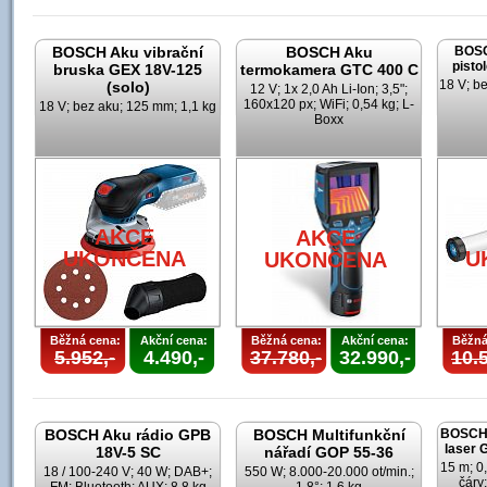
BOSCH Aku vibrační
BOSCH Aku
BOSC
pisto
bruska GEX 18V-125
termokamera GTC 400 C
18 V; b
(solo)
12 V; 1x 2,0 Ah Li-Ion; 3,5";
160x120 px; WiFi; 0,54 kg; L-
18 V; bez aku; 125 mm; 1,1 kg
Boxx
AKCE
AKCE
UKONČENA
U
UKONČENA
Běžná cena:
Akční cena:
Běžná cena:
Akční cena:
Běžná
5.952,-
4.490,-
37.780,-
32.990,-
10.5
BOSCH Aku rádio GPB
BOSCH Multifunkční
BOSCH 
laser
18V-5 SC
nářadí GOP 55-36
15 m; 0
18 / 100-240 V; 40 W; DAB+;
550 W; 8.000-20.000 ot/min.;
čáry;