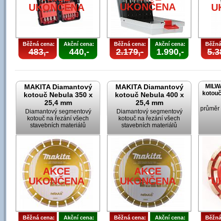
UKONČENA
UKONČENA
U
Běžná cena:
Akční cena:
Běžná cena:
Akční cena:
Běžná
483,-
440,-
2.179,-
1.990,-
5.3
MAKITA Diamantový
MAKITA Diamantový
MILW
kotouč
kotouč Nebula 350 x
kotouč Nebula 400 x
25,4 mm
25,4 mm
průměr
Diamantový segmentový
Diamantový segmentový
kotouč na řezání všech
kotouč na řezání všech
stavebních materiálů
stavebních materiálů
AKCE
AKCE
UKONČENA
UKONČENA
U
Běžná cena:
Akční cena:
Běžná cena:
Akční cena:
Běžná