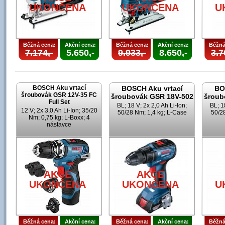
UKONČENA
UKONČENA
U
Běžná cena:
Akční cena:
Běžná cena:
Akční cena:
Běžná
7.174,-
5.650,-
9.933,-
8.650,-
3.7
BOSCH Aku vrtací
BOSCH Aku vrtací
BO
šroubovák GSR 12V-35 FC
šroubovák GSR 18V-502
šroub
Full Set
BL; 18 V; 2x 2,0 Ah Li-Ion;
BL; 1
12 V; 2x 3,0 Ah Li-Ion; 35/20
50/28 Nm; 1,4 kg; L-Case
50/28
Nm; 0,75 kg; L-Boxx; 4
nástavce
AKCE
AKCE
UKONČENA
UKONČENA
U
Běžná cena:
Akční cena:
Běžná cena:
Akční cena:
Běžná