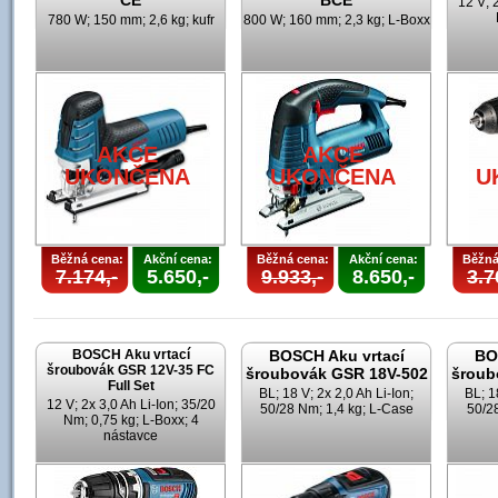
CE
BCE
12 V; 
780 W; 150 mm; 2,6 kg; kufr
800 W; 160 mm; 2,3 kg; L-Boxx
AKCE
AKCE
UKONČENA
UKONČENA
U
Běžná cena:
Akční cena:
Běžná cena:
Akční cena:
Běžná
7.174,-
5.650,-
9.933,-
8.650,-
3.7
BOSCH Aku vrtací
BOSCH Aku vrtací
BO
šroubovák GSR 12V-35 FC
šroubovák GSR 18V-502
šroub
Full Set
BL; 18 V; 2x 2,0 Ah Li-Ion;
BL; 1
12 V; 2x 3,0 Ah Li-Ion; 35/20
50/28 Nm; 1,4 kg; L-Case
50/28
Nm; 0,75 kg; L-Boxx; 4
nástavce