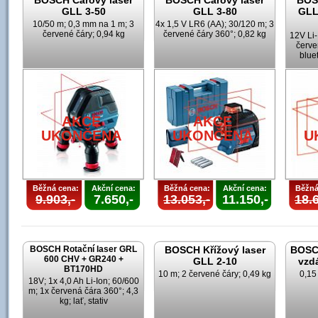
BOSCH Čárový laser
BOSCH Čárový laser
BOS
GLL 3-50
GLL 3-80
GLL
10/50 m; 0,3 mm na 1 m; 3
4x 1,5 V LR6 (AA); 30/120 m; 3
červené čáry; 0,94 kg
červené čáry 360°; 0,82 kg
12V Li-
červe
blue
AKCE
AKCE
UKONČENA
UKONČENA
U
Běžná cena:
Akční cena:
Běžná cena:
Akční cena:
Běžná
9.903,-
7.650,-
13.053,-
11.150,-
18.6
BOSCH Rotační laser GRL
BOSCH Křížový laser
BOSCH
600 CHV + GR240 +
GLL 2-10
vzd
BT170HD
10 m; 2 červené čáry; 0,49 kg
0,15
18V; 1x 4,0 Ah Li-Ion; 60/600
m; 1x červená čára 360°; 4,3
kg; lať, stativ