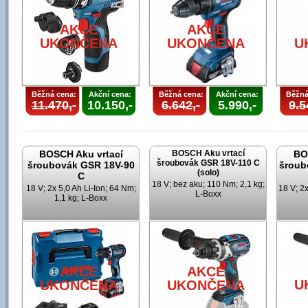
AKCE
AKCE
UKONČENA
UKONČENA
U
Běžná cena:
Akční cena:
Běžná cena:
Akční cena:
Běžná
11.470,-
10.150,-
6.642,-
5.990,-
9.5
BOSCH Aku vrtací
BOSCH Aku vrtací
BO
šroubovák GSR 18V-110 C
šroubovák GSR 18V-90
šroub
(solo)
C
18 V; bez aku; 110 Nm; 2,1 kg;
18 V; 2x 5,0 Ah Li-Ion; 64 Nm;
18 V; 2x
L-Boxx
1,1 kg; L-Boxx
AKCE
AKCE
U
UKONČENA
UKONČENA