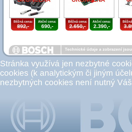
Běžná cena:
Akční cena:
Běžná cena:
Akční cena:
Běžná
892,-
690,-
2.650,-
2.390,-
3.8
Technické údaje a zobrazení jso
Stránka využívá jen nezbytné cook
cookies (k analytickým či jiným úče
nezbytných cookies není nutný Váš