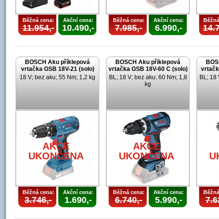
Běžná cena:
Akční cena:
Běžná cena:
Akční cena:
Běžná
11.954,-
10.490,-
7.985,-
6.990,-
14.7
BOSCH Aku příklepová
BOSCH Aku příklepová
BOSC
vrtačka GSB 18V-21 (solo)
vrtačka GSB 18V-60 C (solo)
vrtačk
18 V; bez aku; 55 Nm; 1,2 kg
BL; 18 V; bez aku; 60 Nm; 1,8
BL; 18 
kg
AKCE
AKCE
UKONČENA
UKONČENA
U
Běžná cena:
Akční cena:
Běžná cena:
Akční cena:
Běžná
3.746,-
1.690,-
6.740,-
5.990,-
7.6