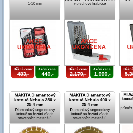
1-10 mm
v plechové krabičce
AKCE
AKCE
UKONČENA
UKONČENA
U
Běžná cena:
Akční cena:
Běžná cena:
Akční cena:
Běžná
483,-
440,-
2.179,-
1.990,-
5.3
MAKITA Diamantový
MAKITA Diamantový
MILW
kotouč
kotouč Nebula 350 x
kotouč Nebula 400 x
25,4 mm
25,4 mm
průměr
Diamantový segmentový
Diamantový segmentový
kotouč na řezání všech
kotouč na řezání všech
stavebních materiálů
stavebních materiálů