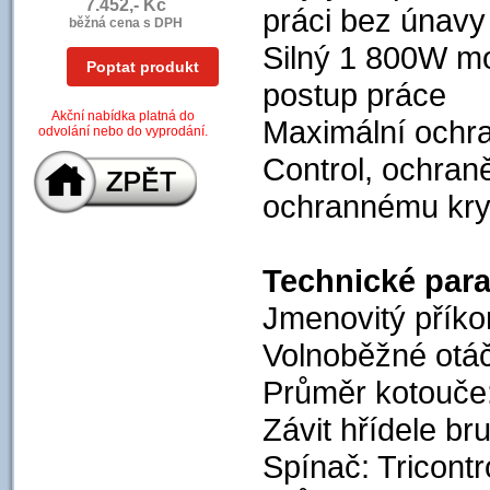
7.452,- Kč
práci bez únavy
běžná cena s DPH
Silný 1 800W mo
Poptat produkt
postup práce
Akční nabídka platná do
Maximální ochra
odvolání nebo do vyprodání.
Control, ochra
ochrannému kryt
Technické par
Jmenovitý příko
Volnoběžné otáč
Průměr kotouče
Závit hřídele br
Spínač: Tricontr