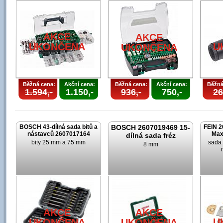
AKCE
AKCE
UKONČENA
U
UKONČENA
Běžná cena:
Akční cena:
Běžná cena:
Akční cena:
Běžná
1.594,-
1.150,-
936,-
750,-
26
BOSCH 43-dílná sada bitů a
BOSCH 2607019469 15-
FEIN 2
nástavců 2607017164
Max
dílná sada fréz
bity 25 mm a 75 mm
sada 
8 mm
AKCE
AKCE
U
UKONČENA
UKONČENA