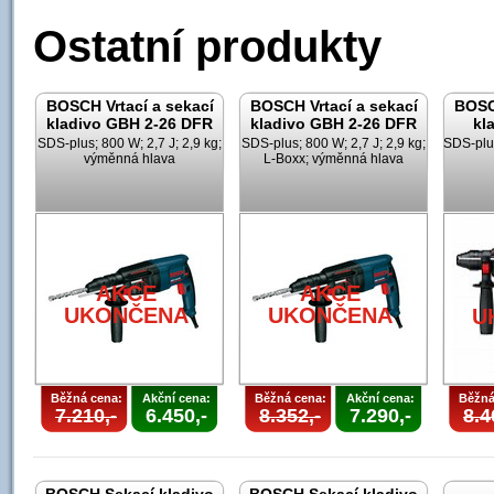
Ostatní produkty
BOSCH Vrtací a sekací
BOSCH Vrtací a sekací
BOSCH
kladivo GBH 2-26 DFR
kladivo GBH 2-26 DFR
kl
SDS-plus; 800 W; 2,7 J; 2,9 kg;
SDS-plus; 800 W; 2,7 J; 2,9 kg;
SDS-plus
výměnná hlava
L-Boxx; výměnná hlava
AKCE
AKCE
UKONČENA
UKONČENA
U
Běžná cena:
Akční cena:
Běžná cena:
Akční cena:
Běžná
7.210,-
6.450,-
8.352,-
7.290,-
8.4