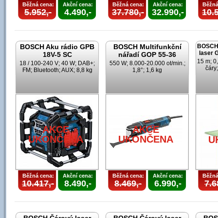
Běžná cena:
Akční cena:
Běžná cena:
Akční cena:
Běžná
5.952,-
4.490,-
37.780,-
32.990,-
10.5
BOSCH Aku rádio GPB
BOSCH Multifunkční
BOSCH 
laser
18V-5 SC
nářadí GOP 55-36
15 m; 0
18 / 100-240 V; 40 W; DAB+;
550 W; 8.000-20.000 ot/min.;
čáry;
FM; Bluetooth; AUX; 8,8 kg
1,8°; 1,6 kg
AKCE
AKCE
UKONČENA
UKONČENA
U
Běžná cena:
Akční cena:
Běžná cena:
Akční cena:
Běžná
10.417,-
8.490,-
8.469,-
6.990,-
7.6