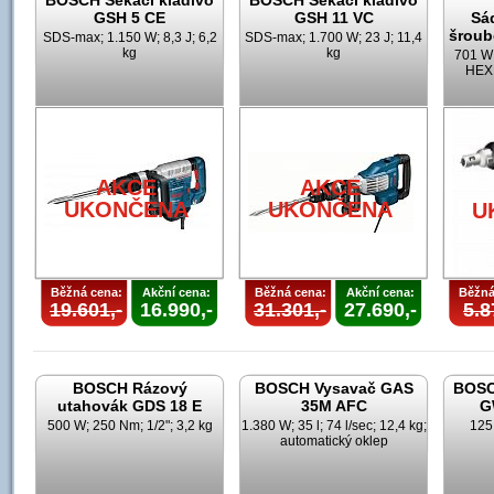
BOSCH Sekací kladivo
BOSCH Sekací kladivo
GSH 5 CE
GSH 11 VC
Sá
šroub
SDS-max; 1.150 W; 8,3 J; 6,2
SDS-max; 1.700 W; 23 J; 11,4
kg
kg
701 W;
HEX;
AKCE
AKCE
UKONČENA
UKONČENA
U
Běžná cena:
Akční cena:
Běžná cena:
Akční cena:
Běžná
19.601,-
16.990,-
31.301,-
27.690,-
5.8
BOSCH Rázový
BOSCH Vysavač GAS
BOSC
utahovák GDS 18 E
35M AFC
G
500 W; 250 Nm; 1/2"; 3,2 kg
1.380 W; 35 l; 74 l/sec; 12,4 kg;
125
automatický oklep