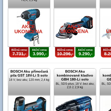
HEX; 1,3 kg
AKCE
AKCE
UKONČENA
U
UKONČENA
Běžná cena:
Akční cena:
Běžná cena:
Akční cena:
Běžná
7.731,-
3.990,-
10.296,-
9.290,-
8.2
BOSCH Aku přímočará
BOSCH Aku
pila GST 18V-Li S solo
kombinované kladivo
komb
GBH 180-Li solo
GB
18 V; bez aku; 120 mm; 2,4 kg
BL; SDS-plus; 18 V; bez aku;
BL; SD
2,0 J; 2,9 kg