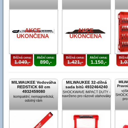
AKCE
AKCE
UKONČENA
UKONČENA
U
Běžná cena:
Akční cena:
Běžná cena:
Akční cena:
Běžná
1.049,-
890,-
1.421,-
1.150,-
1.0
MILWAUKEE Vodováha
MILWAUKEE 32-dílná
MILW
Pravoú
REDSTICK 60 cm
sada bitů 4932464240
výšk
4932459080
SHOCKWAVE IMPACT DUTY -
SHOCKW
navrženo pro rázové utahováky
kompaktní; nemagnetická;
pro
odolný rám