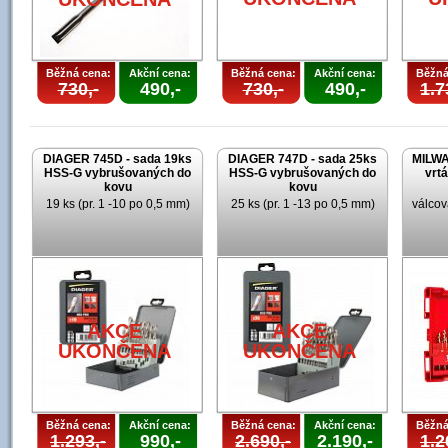
Běžná cena:
Akční cena:
Běžná cena:
Akční cena:
Běžná
730,-
490,-
730,-
490,-
1.7
DIAGER 745D - sada 19ks
DIAGER 747D - sada 25ks
MILWA
HSS-G vybrušovaných do
HSS-G vybrušovaných do
vrt
kovu
kovu
19 ks (pr. 1 -10 po 0,5 mm)
25 ks (pr. 1 -13 po 0,5 mm)
válcov
AKCE
AKCE
U
UKONČENA
UKONČENA
Běžná cena:
Akční cena:
Běžná cena:
Akční cena:
Běžná
1.293,-
990,-
2.690,-
2.190,-
1.2