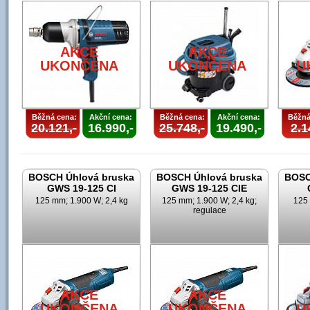
AKCE
AKCE
UKONČENA
UKONČENA
U
Běžná cena:
Akční cena:
Běžná cena:
Akční cena:
Běžná
20.121,-
16.990,-
25.748,-
19.490,-
2.1
BOSCH Úhlová bruska
BOSCH Úhlová bruska
BOSC
GWS 19-125 CI
GWS 19-125 CIE
125 mm; 1.900 W; 2,4 kg
125 mm; 1.900 W; 2,4 kg;
125 
regulace
AKCE
AKCE
UKONČENA
UKONČENA
U