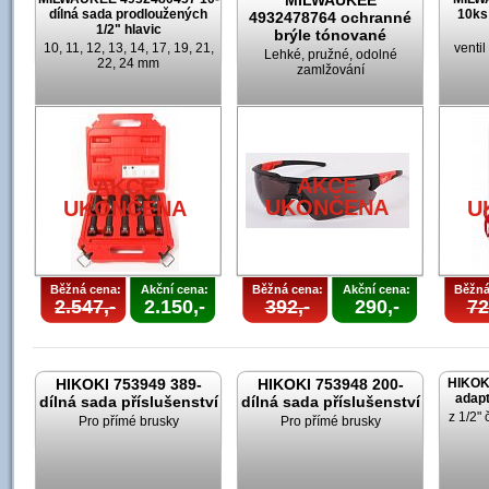
MILWAUKEE
dílná sada prodloužených
10ks
4932478764 ochranné
1/2" hlavic
brýle tónované
10, 11, 12, 13, 14, 17, 19, 21,
venti
Lehké, pružné, odolné
22, 24 mm
zamlžování
AKCE
AKCE
UKONČENA
UKONČENA
U
Běžná cena:
Akční cena:
Běžná cena:
Akční cena:
Běžná
2.547,-
2.150,-
392,-
290,-
72
HIKOKI 753949 389-
HIKOKI 753948 200-
HIKOK
adapt
dílná sada příslušenství
dílná sada příslušenství
z 1/2" 
Pro přímé brusky
Pro přímé brusky