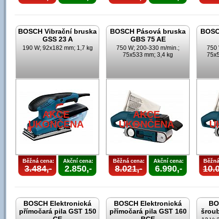
BOSCH Vibrační bruska
BOSCH Pásová bruska
BOSC
GSS 23 A
GBS 75 AE
190 W; 92x182 mm; 1,7 kg
750 W; 200-330 m/min.;
750 
75x533 mm; 3,4 kg
75x5
AKCE
AKCE
UKONČENA
UKONČENA
U
Běžná cena:
Akční cena:
Běžná cena:
Akční cena:
Běžná
3.484,-
2.850,-
8.021,-
6.990,-
10.0
BOSCH Elektronická
BOSCH Elektronická
BO
přímočará pila GST 150
přímočará pila GST 160
šrou