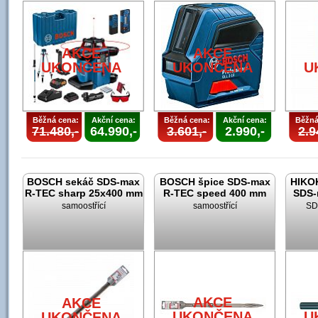
AKCE
AKCE
UKONČENA
UKONČENA
U
Běžná cena:
Akční cena:
Běžná cena:
Akční cena:
Běžná
71.480,-
64.990,-
3.601,-
2.990,-
2.9
BOSCH sekáč SDS-max
BOSCH špice SDS-max
HIKOK
R-TEC sharp 25x400 mm
R-TEC speed 400 mm
SDS-
samoostřící
samoostřící
SD
AKCE
AKCE
UKONČENA
U
UKONČENA