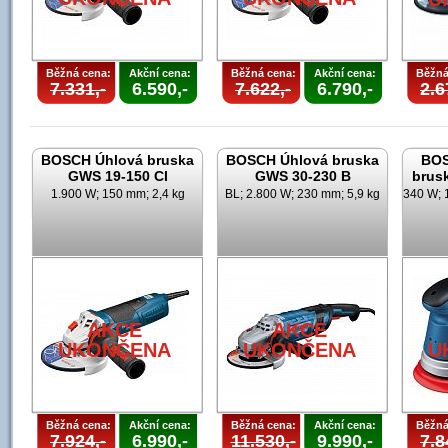
Běžná cena:
Akční cena:
Běžná cena:
Akční cena:
Běžná
7.331,-
6.590,-
7.622,-
6.790,-
2.6
BOSCH Úhlová bruska
BOSCH Úhlová bruska
BOS
GWS 19-150 CI
GWS 30-230 B
brus
1.900 W; 150 mm; 2,4 kg
BL; 2.800 W; 230 mm; 5,9 kg
340 W; 
AKCE
AKCE
UKONČENA
UKONČENA
U
Běžná cena:
Akční cena:
Běžná cena:
Akční cena:
Běžná
7.924,-
6.990,-
11.530,-
9.990,-
7.8