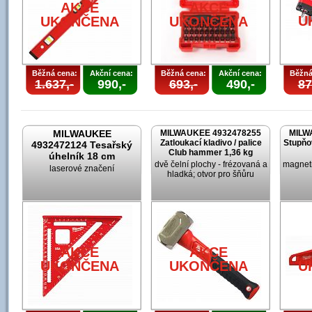
AKCE
AKCE
U
UKONČENA
UKONČENA
Běžná cena:
Akční cena:
Běžná cena:
Akční cena:
Běžná
1.637,-
990,-
693,-
490,-
87
MILWAUKEE
MILWAUKEE 4932478255
MILW
Zatloukací kladivo / palice
Stupňo
4932472124 Tesařský
Club hammer 1,36 kg
úhelník 18 cm
dvě čelní plochy - frézovaná a
magneti
laserové značení
hladká; otvor pro šňůru
AKCE
AKCE
UKONČENA
UKONČENA
U