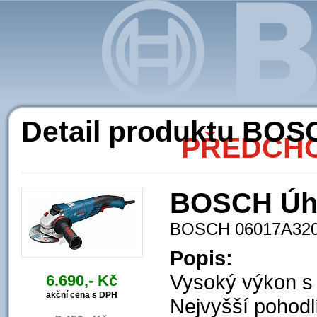
Ak
Detail produktu BO
PŘEDCHO
BOSCH Úhl
BOSCH 06017A32
Popis:
Vysoký výkon s 
6.690,- Kč
akční cena s DPH
Nejvyšší pohodlí