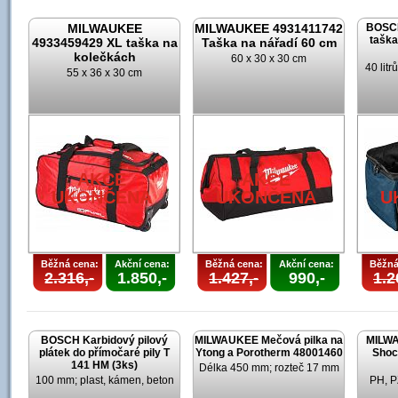
MILWAUKEE
MILWAUKEE 4931411742
BOSCH
taška
4933459429 XL taška na
Taška na nářadí 60 cm
kolečkách
60 x 30 x 30 cm
40 lit
55 x 36 x 30 cm
AKCE
AKCE
UKONČENA
UKONČENA
U
Běžná cena:
Akční cena:
Běžná cena:
Akční cena:
Běžná
2.316,-
1.850,-
1.427,-
990,-
1.2
BOSCH Karbidový pilový
MILWAUKEE Mečová pilka na
MILWA
plátek do přímočaré pily T
Ytong a Porotherm 48001460
Shoc
141 HM (3ks)
Délka 450 mm; rozteč 17 mm
100 mm; plast, kámen, beton
PH, P