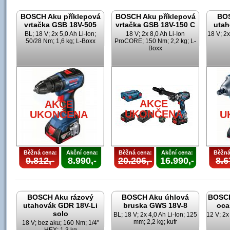
BOSCH Aku příklepová
BOSCH Aku příklepová
BOS
vrtačka GSB 18V-505
vrtačka GSB 18V-150 C
utah
BL; 18 V; 2x 5,0 Ah Li-Ion;
18 V; 2x 8,0 Ah Li-Ion
18 V; 2x
50/28 Nm; 1,6 kg; L-Boxx
ProCORE; 150 Nm; 2,2 kg; L-
Boxx
AKCE
AKCE
UKONČENA
UKONČENA
U
Běžná cena:
Akční cena:
Běžná cena:
Akční cena:
Běžná
9.812,-
8.990,-
20.206,-
16.990,-
8.6
BOSCH Aku rázový
BOSCH Aku úhlová
BOSCH
utahovák GDR 18V-Li
bruska GWS 18V-8
oca
solo
BL; 18 V; 2x 4,0 Ah Li-Ion; 125
12 V; 2x
mm; 2,2 kg; kufr
18 V; bez aku; 160 Nm; 1/4"