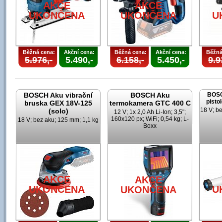
AKCE
AKCE
UKONČENA
UKONČENA
U
Běžná cena:
Akční cena:
Běžná cena:
Akční cena:
Běžná
5.976,-
5.490,-
6.158,-
5.450,-
9.9
BOSCH Aku vibrační
BOSCH Aku
BOSC
pisto
bruska GEX 18V-125
termokamera GTC 400 C
18 V; b
(solo)
12 V; 1x 2,0 Ah Li-Ion; 3,5";
160x120 px; WiFi; 0,54 kg; L-
18 V; bez aku; 125 mm; 1,1 kg
Boxx
AKCE
AKCE
UKONČENA
U
UKONČENA