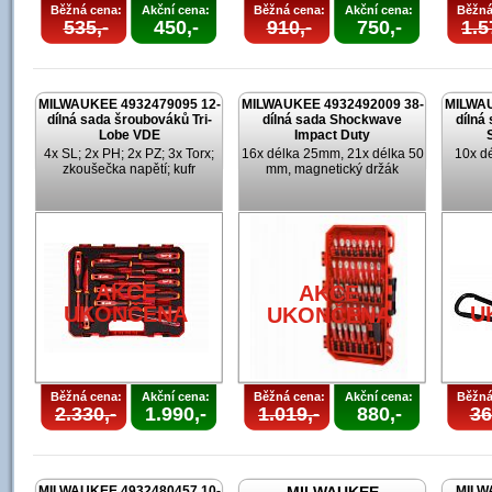
Běžná cena:
Akční cena:
Běžná cena:
Akční cena:
Běžná
535,-
450,-
910,-
750,-
1.5
MILWAUKEE 4932479095 12-
MILWAUKEE 4932492009 38-
MILWAU
dílná sada šroubováků Tri-
dílná sada Shockwave
dílná
Lobe VDE
Impact Duty
4x SL; 2x PH; 2x PZ; 3x Torx;
16x délka 25mm, 21x délka 50
10x d
zkoušečka napětí; kufr
mm, magnetický držák
AKCE
AKCE
UKONČENA
U
UKONČENA
Běžná cena:
Akční cena:
Běžná cena:
Akční cena:
Běžná
2.330,-
1.990,-
1.019,-
880,-
36
MILWAUKEE 4932480457 10-
MILW