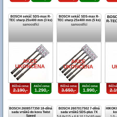
BOSCH sekáč SDS-max R-
BOSCH sekáč SDS-max R-
BOSC
TEC sharp 25x400 mm (3 ks)
TEC sharp 25x400 mm (5 ks)
R-TEC
samoostřící
samoostřící
AKCE
AKCE
UKONČENA
UKONČENA
U
Běžná cena:
Akční cena:
Běžná cena:
Akční cena:
Běžná
2.190,-
1.290,-
3.650,-
1.990,-
2.1
BOSCH 2608577350 18-dílná
BOSCH 2607017502 7-dílná
HIKOKI 
sada vrtáků do kovu Twist
sada vrtáků SDS-plus 7X
ko
Speed
5,6,8x115 + 6,8,10,12x165 mm;
1,0 