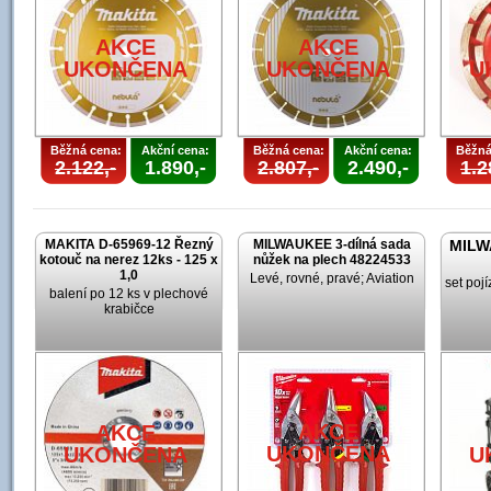
AKCE
AKCE
UKONČENA
UKONČENA
U
Běžná cena:
Akční cena:
Běžná cena:
Akční cena:
Běžná
2.122,-
1.890,-
2.807,-
2.490,-
1.2
MAKITA D-65969-12 Řezný
MILWAUKEE 3-dílná sada
MILW
kotouč na nerez 12ks - 125 x
nůžek na plech 48224533
1,0
Levé, rovné, pravé; Aviation
set poj
balení po 12 ks v plechové
krabičce
AKCE
AKCE
UKONČENA
UKONČENA
U