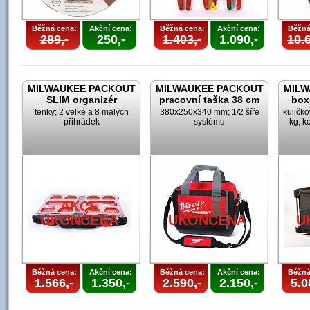
Běžná cena:
Akční cena:
Běžná cena:
Akční cena:
Běžná
289,-
250,-
1.403,-
1.090,-
10.6
MILWAUKEE PACKOUT
MILWAUKEE PACKOUT
MILW
SLIM organizér
pracovní taška 38 cm
box
tenký; 2 velké a 8 malých
380x250x340 mm; 1/2 šíře
kuličk
přihrádek
systému
kg; k
AKCE
AKCE
UKONČENA
UKONČENA
U
Běžná cena:
Akční cena:
Běžná cena:
Akční cena:
Běžná
1.566,-
1.350,-
2.590,-
2.150,-
5.0