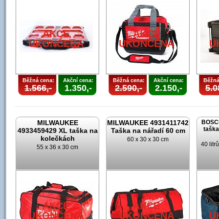
AKCE
AKCE
UKONČENA
UKONČENA
U
Běžná cena:
Akční cena:
Běžná cena:
Akční cena:
Běžná
1.566,-
1.350,-
2.590,-
2.150,-
5.0
MILWAUKEE
MILWAUKEE 4931411742
BOSCH
taška
4933459429 XL taška na
Taška na nářadí 60 cm
kolečkách
60 x 30 x 30 cm
40 lit
55 x 36 x 30 cm
AKCE
AKCE
UKONČENA
UKONČENA
U