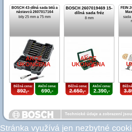
BOSCH 43-dílná sada bitů a
BOSCH 2607019469 15-
FEIN 2
nástavců 2607017164
Max
dílná sada fréz
bity 25 mm a 75 mm
sada 
8 mm
AKCE
AKCE
U
UKONČENA
UKONČENA
Běžná cena:
Akční cena:
Běžná cena:
Akční cena:
Běžná
892,-
690,-
2.650,-
2.390,-
3.8
Technické údaje a zobrazení jso
Stránka využívá jen nezbytné cook