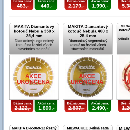
Běžná cena:
Akční cena:
Běžná cena:
Akční cena:
Běžná
483,-
440,-
2.179,-
1.990,-
5.3
MAKITA Diamantový
MAKITA Diamantový
MILW
kotouč
kotouč Nebula 350 x
kotouč Nebula 400 x
25,4 mm
25,4 mm
průměr
Diamantový segmentový
Diamantový segmentový
kotouč na řezání všech
kotouč na řezání všech
stavebních materiálů
stavebních materiálů
AKCE
AKCE
UKONČENA
UKONČENA
U
Běžná cena:
Akční cena:
Běžná cena:
Akční cena:
Běžná
2.122,-
1.890,-
2.807,-
2.490,-
1.2
MAKITA D-65969-12 Řezný
MILWAUKEE 3-dílná sada
MILW