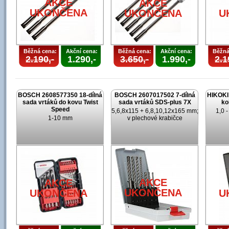
AKCE
AKCE
UKONČENA
UKONČENA
U
Běžná cena:
Akční cena:
Běžná cena:
Akční cena:
Běžná
2.190,-
1.290,-
3.650,-
1.990,-
2.1
BOSCH 2608577350 18-dílná
BOSCH 2607017502 7-dílná
HIKOKI 
sada vrtáků do kovu Twist
sada vrtáků SDS-plus 7X
ko
Speed
5,6,8x115 + 6,8,10,12x165 mm;
1,0 
1-10 mm
v plechové krabičce
AKCE
AKCE
UKONČENA
UKONČENA
U