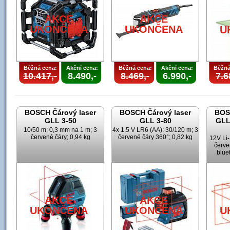
AKCE
AKCE
UKONČENA
UKONČENA
U
Běžná cena:
Akční cena:
Běžná cena:
Akční cena:
Běžná
10.417,-
8.490,-
8.469,-
6.990,-
7.6
BOSCH Čárový laser
BOSCH Čárový laser
BOS
GLL 3-50
GLL 3-80
GLL
10/50 m; 0,3 mm na 1 m; 3
4x 1,5 V LR6 (AA); 30/120 m; 3
červené čáry; 0,94 kg
červené čáry 360°; 0,82 kg
12V Li-
červe
blue
AKCE
AKCE
UKONČENA
UKONČENA
U