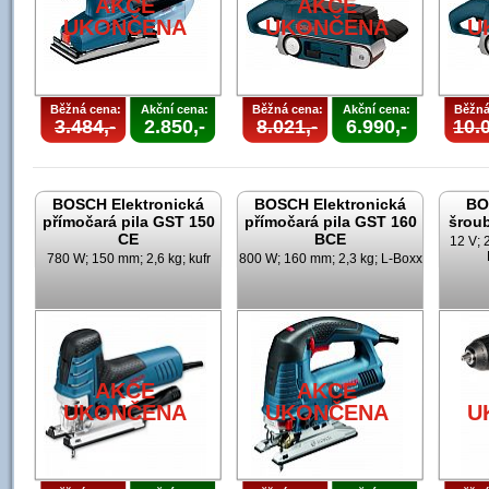
AKCE
AKCE
UKONČENA
UKONČENA
U
Běžná cena:
Akční cena:
Běžná cena:
Akční cena:
Běžná
3.484,-
2.850,-
8.021,-
6.990,-
10.0
BOSCH Elektronická
BOSCH Elektronická
BO
přímočará pila GST 150
přímočará pila GST 160
šrou
CE
BCE
12 V; 
780 W; 150 mm; 2,6 kg; kufr
800 W; 160 mm; 2,3 kg; L-Boxx
AKCE
AKCE
UKONČENA
UKONČENA
U