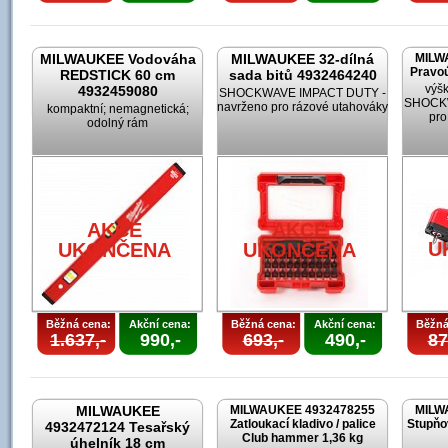
MILWAUKEE Vodováha
MILWAUKEE 32-dílná
MILW
Pravoú
REDSTICK 60 cm
sada bitů 4932464240
výšk
4932459080
SHOCKWAVE IMPACT DUTY -
SHOCKW
navrženo pro rázové utahováky
kompaktní; nemagnetická;
pro
odolný rám
AKCE
AKCE
U
UKONČENA
UKONČENA
Běžná cena:
Akční cena:
Běžná cena:
Akční cena:
Běžná
1.637,-
990,-
693,-
490,-
87
MILWAUKEE
MILWAUKEE 4932478255
MILW
Zatloukací kladivo / palice
Stupňo
4932472124 Tesařský
Club hammer 1,36 kg
úhelník 18 cm