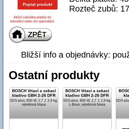
Poptat produkt
Rozteč zubů: 1
Akční nabídka platná do
odvolání nebo do vyprodání.
Bližší info a objednávky: použ
Ostatní produkty
BOSCH Vrtací a sekací
BOSCH Vrtací a sekací
BOSCH
kladivo GBH 2-26 DFR
kladivo GBH 2-26 DFR
kl
SDS-plus; 800 W; 2,7 J; 2,9 kg;
SDS-plus; 800 W; 2,7 J; 2,9 kg;
SDS-plus
výměnná hlava
L-Boxx; výměnná hlava