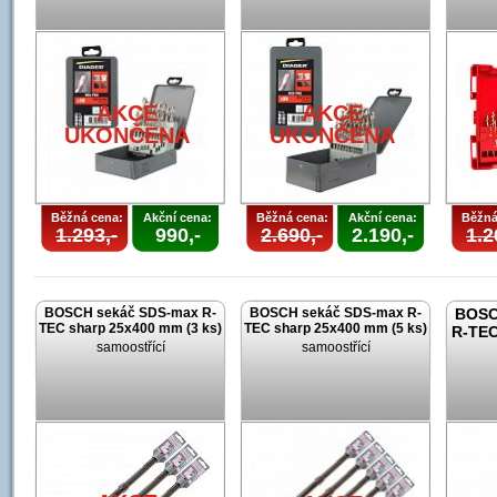
AKCE
AKCE
U
UKONČENA
UKONČENA
Běžná cena:
Akční cena:
Běžná cena:
Akční cena:
Běžná
1.293,-
990,-
2.690,-
2.190,-
1.2
BOSCH sekáč SDS-max R-
BOSCH sekáč SDS-max R-
BOSC
TEC sharp 25x400 mm (3 ks)
TEC sharp 25x400 mm (5 ks)
R-TEC
samoostřící
samoostřící