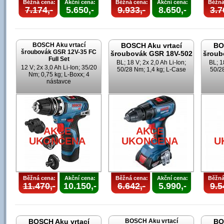
Běžná cena:
Akční cena:
Běžná cena:
Akční cena:
Běžná
7.174,-
5.650,-
9.933,-
8.650,-
3.7
BOSCH Aku vrtací
BOSCH Aku vrtací
BO
šroubovák GSR 12V-35 FC
šroubovák GSR 18V-502
šroub
Full Set
BL; 18 V; 2x 2,0 Ah Li-Ion;
BL; 1
12 V; 2x 3,0 Ah Li-Ion; 35/20
50/28 Nm; 1,4 kg; L-Case
50/28
Nm; 0,75 kg; L-Boxx; 4
nástavce
AKCE
AKCE
UKONČENA
UKONČENA
U
Běžná cena:
Akční cena:
Běžná cena:
Akční cena:
Běžná
11.470,-
10.150,-
6.642,-
5.990,-
9.5
BOSCH Aku vrtací
BOSCH Aku vrtací
BO