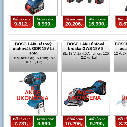
Běžná cena:
Akční cena:
Běžná cena:
Akční cena:
Běžná
9.812,-
8.990,-
20.206,-
16.990,-
8.6
BOSCH Aku rázový
BOSCH Aku úhlová
BOSCH
utahovák GDR 18V-Li
bruska GWS 18V-8
oca
solo
BL; 18 V; 2x 4,0 Ah Li-Ion; 125
12 V; 2x
mm; 2,2 kg; kufr
18 V; bez aku; 160 Nm; 1/4"
HEX; 1,3 kg
AKCE
AKCE
UKONČENA
U
UKONČENA
Běžná cena:
Akční cena:
Běžná cena:
Akční cena:
Běžná
7.731,-
3.990,-
10.296,-
9.290,-
8.2