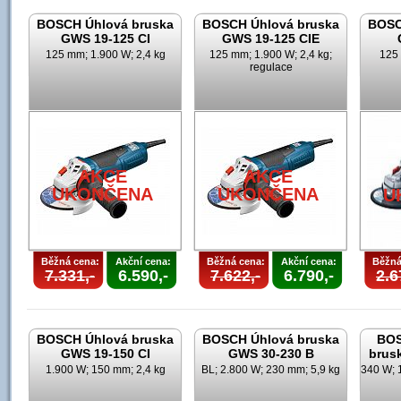
BOSCH Úhlová bruska
BOSCH Úhlová bruska
BOSC
GWS 19-125 CI
GWS 19-125 CIE
125 mm; 1.900 W; 2,4 kg
125 mm; 1.900 W; 2,4 kg;
125 
regulace
AKCE
AKCE
UKONČENA
UKONČENA
U
Běžná cena:
Akční cena:
Běžná cena:
Akční cena:
Běžná
7.331,-
6.590,-
7.622,-
6.790,-
2.6
BOSCH Úhlová bruska
BOSCH Úhlová bruska
BOS
GWS 19-150 CI
GWS 30-230 B
brus
1.900 W; 150 mm; 2,4 kg
BL; 2.800 W; 230 mm; 5,9 kg
340 W; 