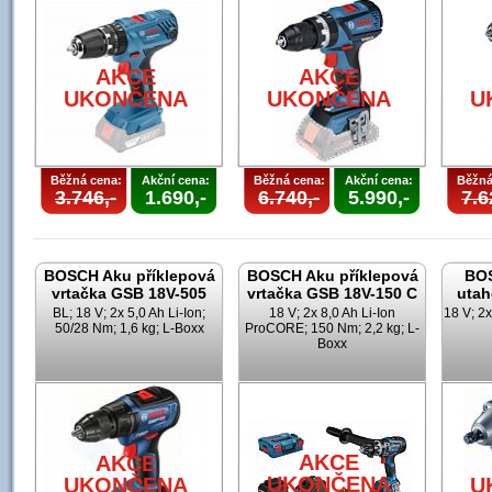
AKCE
AKCE
UKONČENA
UKONČENA
U
Běžná cena:
Akční cena:
Běžná cena:
Akční cena:
Běžná
3.746,-
1.690,-
6.740,-
5.990,-
7.6
BOSCH Aku příklepová
BOSCH Aku příklepová
BOS
vrtačka GSB 18V-505
vrtačka GSB 18V-150 C
utah
BL; 18 V; 2x 5,0 Ah Li-Ion;
18 V; 2x 8,0 Ah Li-Ion
18 V; 2x
50/28 Nm; 1,6 kg; L-Boxx
ProCORE; 150 Nm; 2,2 kg; L-
Boxx
AKCE
AKCE
UKONČENA
UKONČENA
U