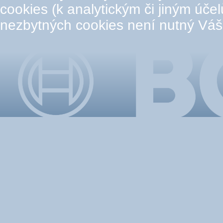
cookies (k analytickým či jiným úče
nezbytných cookies není nutný Váš