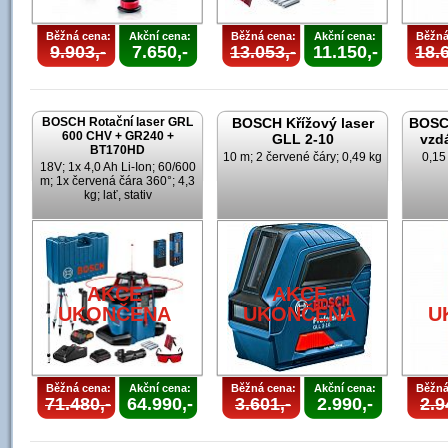
Běžná cena:
Akční cena:
Běžná cena:
Akční cena:
Běžná
9.903,-
7.650,-
13.053,-
11.150,-
18.6
BOSCH Rotační laser GRL
BOSCH Křížový laser
BOSCH
600 CHV + GR240 +
GLL 2-10
vzd
BT170HD
10 m; 2 červené čáry; 0,49 kg
0,15
18V; 1x 4,0 Ah Li-Ion; 60/600
m; 1x červená čára 360°; 4,3
kg; lať, stativ
AKCE
AKCE
UKONČENA
UKONČENA
U
Běžná cena:
Akční cena:
Běžná cena:
Akční cena:
Běžná
71.480,-
64.990,-
3.601,-
2.990,-
2.9