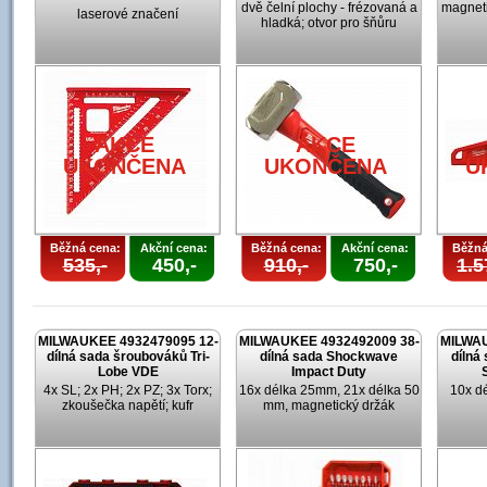
dvě čelní plochy - frézovaná a
magneti
laserové značení
hladká; otvor pro šňůru
AKCE
AKCE
UKONČENA
UKONČENA
U
Běžná cena:
Akční cena:
Běžná cena:
Akční cena:
Běžná
535,-
450,-
910,-
750,-
1.5
MILWAUKEE 4932479095 12-
MILWAUKEE 4932492009 38-
MILWAU
dílná sada šroubováků Tri-
dílná sada Shockwave
dílná
Lobe VDE
Impact Duty
4x SL; 2x PH; 2x PZ; 3x Torx;
16x délka 25mm, 21x délka 50
10x d
zkoušečka napětí; kufr
mm, magnetický držák