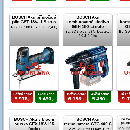
BOSCH Aku přímočará
BOSCH Aku
pila GST 18V-Li S solo
kombinované kladivo
komb
GBH 180-Li solo
GB
18 V; bez aku; 120 mm; 2,4 kg
BL; SDS-plus; 18 V; bez aku;
BL; SD
2,0 J; 2,9 kg
AKCE
AKCE
UKONČENA
UKONČENA
U
Běžná cena:
Akční cena:
Běžná cena:
Akční cena:
Běžná
5.976,-
5.490,-
6.158,-
5.450,-
9.9
BOSCH Aku vibrační
BOSCH Aku
BOSC
pisto
bruska GEX 18V-125
termokamera GTC 400 C
18 V; b
(solo)
12 V; 1x 2,0 Ah Li-Ion; 3,5";