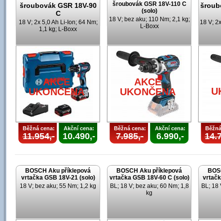
šroubovák GSR 18V-110 C
šroubovák GSR 18V-90
šroub
(solo)
C
18 V; bez aku; 110 Nm; 2,1 kg;
18 V; 2x 5,0 Ah Li-Ion; 64 Nm;
18 V; 2x
L-Boxx
1,1 kg; L-Boxx
AKCE
AKCE
U
UKONČENA
UKONČENA
Běžná cena:
Akční cena:
Běžná cena:
Akční cena:
Běžná
11.954,-
10.490,-
7.985,-
6.990,-
14.7
BOSCH Aku příklepová
BOSCH Aku příklepová
BOSC
vrtačka GSB 18V-21 (solo)
vrtačka GSB 18V-60 C (solo)
vrtačk
18 V; bez aku; 55 Nm; 1,2 kg
BL; 18 V; bez aku; 60 Nm; 1,8
BL; 18 
kg