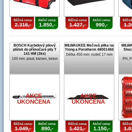
Běžná cena:
Akční cena:
Běžná cena:
Akční cena:
Běžná
2.316,-
1.850,-
1.427,-
990,-
1.2
BOSCH Karbidový pilový
MILWAUKEE Mečová pilka na
MILWA
plátek do přímočaré pily T
Ytong a Porotherm 48001460
Shoc
141 HM (3ks)
Délka 450 mm; rozteč 17 mm
100 mm; plast, kámen, beton
PH, P
AKCE
AKCE
UKONČENA
UKONČENA
U
Běžná cena:
Akční cena:
Běžná cena:
Akční cena:
Běžná
1.049,-
890,-
1.421,-
1.150,-
1.0