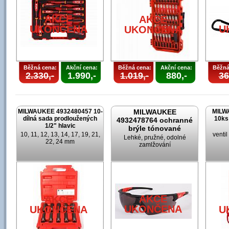
AKCE
AKCE
UKONČENA
U
UKONČENA
Běžná cena:
Akční cena:
Běžná cena:
Akční cena:
Běžná
2.330,-
1.990,-
1.019,-
880,-
36
MILWAUKEE 4932480457 10-
MILWAUKEE
MILW
dílná sada prodloužených
10ks
4932478764 ochranné
1/2" hlavic
brýle tónované
10, 11, 12, 13, 14, 17, 19, 21,
venti
Lehké, pružné, odolné
22, 24 mm
zamlžování
AKCE
AKCE
UKONČENA
UKONČENA
U