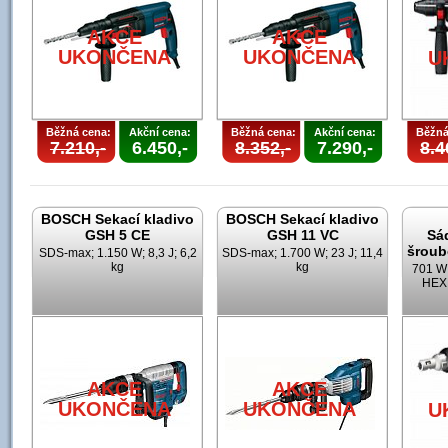
AKCE
AKCE
UKONČENA
UKONČENA
U
Běžná cena:
Akční cena:
Běžná cena:
Akční cena:
Běžná
7.210,-
6.450,-
8.352,-
7.290,-
8.4
BOSCH Sekací kladivo
BOSCH Sekací kladivo
GSH 5 CE
GSH 11 VC
Sá
šroub
SDS-max; 1.150 W; 8,3 J; 6,2
SDS-max; 1.700 W; 23 J; 11,4
kg
kg
701 W;
HEX;
AKCE
AKCE
UKONČENA
UKONČENA
U