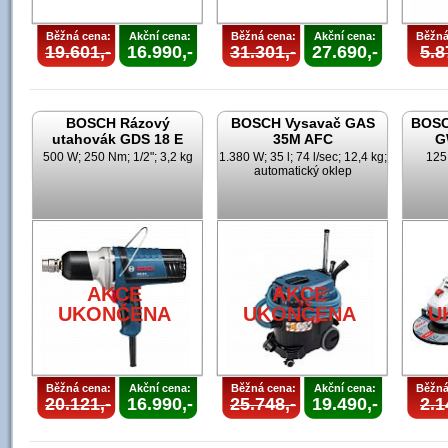
Běžná cena:
Akční cena:
Běžná cena:
Akční cena:
Běžná
19.601,-
16.990,-
31.301,-
27.690,-
5.8
BOSCH Rázový
BOSCH Vysavač GAS
BOSC
utahovák GDS 18 E
35M AFC
G
500 W; 250 Nm; 1/2"; 3,2 kg
1.380 W; 35 l; 74 l/sec; 12,4 kg;
125
automatický oklep
AKCE
AKCE
UKONČENA
UKONČENA
U
Běžná cena:
Akční cena:
Běžná cena:
Akční cena:
Běžná
20.121,-
16.990,-
25.748,-
19.490,-
2.1