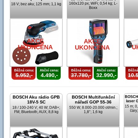
160x120 px; WiFi; 0,54 kg; L-
18 V; bez aku; 125 mm; 1,1 kg
Boxx
AKCE
AKCE
UKONČENA
U
UKONČENA
Běžná cena:
Akční cena:
Běžná cena:
Akční cena:
Běžná
5.952,-
4.490,-
37.780,-
32.990,-
10.5
BOSCH Aku rádio GPB
BOSCH Multifunkční
BOSCH 
laser
18V-5 SC
nářadí GOP 55-36
15 m; 0
18 / 100-240 V; 40 W; DAB+;
550 W; 8.000-20.000 ot/min.;
čáry;
FM; Bluetooth; AUX; 8,8 kg
1,8°; 1,6 kg