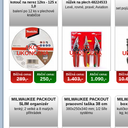
kotouč na nerez 12ks - 125 x
nůžek na plech 48224533
1,0
Levé, rovné, pravé; Aviation
set poj
balení po 12 ks v plechové
krabičce
AKCE
AKCE
UKONČENA
UKONČENA
U
Běžná cena:
Akční cena:
Běžná cena:
Akční cena:
Běžná
289,-
250,-
1.403,-
1.090,-
10.6
MILWAUKEE PACKOUT
MILWAUKEE PACKOUT
MILW
SLIM organizér
pracovní taška 38 cm
box
tenký; 2 velké a 8 malých
380x250x340 mm; 1/2 šíře
kuličk
přihrádek
systému
kg; k