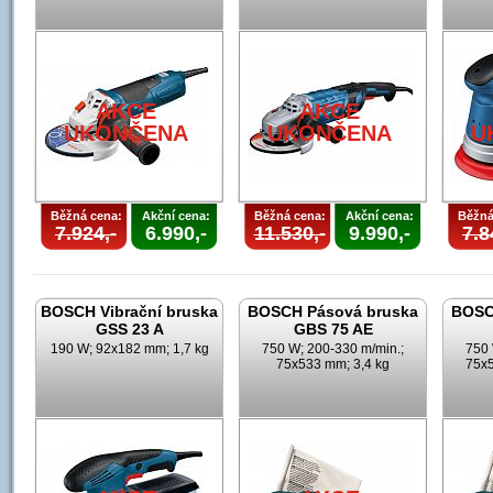
AKCE
AKCE
UKONČENA
UKONČENA
U
Běžná cena:
Akční cena:
Běžná cena:
Akční cena:
Běžná
7.924,-
6.990,-
11.530,-
9.990,-
7.8
BOSCH Vibrační bruska
BOSCH Pásová bruska
BOSC
GSS 23 A
GBS 75 AE
190 W; 92x182 mm; 1,7 kg
750 W; 200-330 m/min.;
750 
75x533 mm; 3,4 kg
75x5