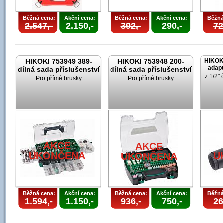
Běžná cena:
Akční cena:
Běžná cena:
Akční cena:
Běžná
2.547,-
2.150,-
392,-
290,-
72
HIKOKI 753949 389-
HIKOKI 753948 200-
HIKOK
adapt
dílná sada příslušenství
dílná sada příslušenství
z 1/2" 
Pro přímé brusky
Pro přímé brusky
AKCE
AKCE
UKONČENA
U
UKONČENA
Běžná cena:
Akční cena:
Běžná cena:
Akční cena:
Běžná
1.594,-
1.150,-
936,-
750,-
26