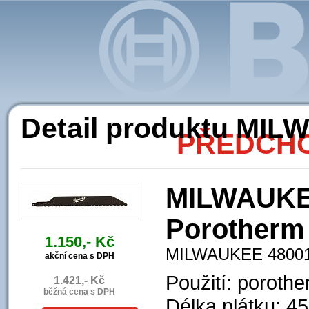
Ak
Detail produktu MI
PŘEDCHO
MILWAUKEE
Porotherm
1.150,- Kč
MILWAUKEE 4800
akční cena s DPH
Použití: porothe
1.421,- Kč
běžná cena s DPH
Délka plátku: 