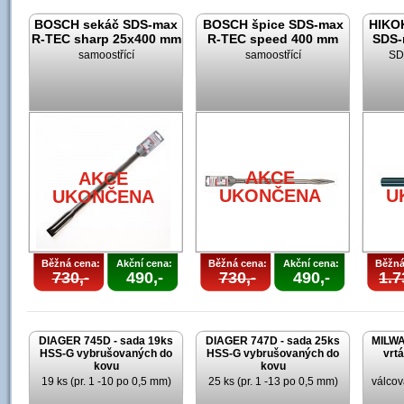
BOSCH sekáč SDS-max
BOSCH špice SDS-max
HIKOK
R-TEC sharp 25x400 mm
R-TEC speed 400 mm
SDS-
samoostřící
samoostřící
SD
AKCE
AKCE
UKONČENA
U
UKONČENA
Běžná cena:
Akční cena:
Běžná cena:
Akční cena:
Běžná
730,-
490,-
730,-
490,-
1.7
DIAGER 745D - sada 19ks
DIAGER 747D - sada 25ks
MILWA
HSS-G vybrušovaných do
HSS-G vybrušovaných do
vrt
kovu
kovu
19 ks (pr. 1 -10 po 0,5 mm)
25 ks (pr. 1 -13 po 0,5 mm)
válcov