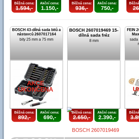
Běžná cena:
Akční cena:
Běžná cena:
Akční cena:
Běžná
1.594,-
1.150,-
936,-
750,-
26
BOSCH 43-dílná sada bitů a
BOSCH 2607019469 15-
FEIN 2
nástavců 2607017164
Max
dílná sada fréz
bity 25 mm a 75 mm
sada 
8 mm
AKCE
U
UKONČENA
Běžná cena:
Akční cena:
Běžná cena:
Akční cena:
Běžná
892,-
690,-
2.650,-
2.390,-
3.8