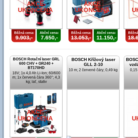
AKCE
AKCE
UKONČENA
UKONČENA
U
Běžná cena:
Akční cena:
Běžná cena:
Akční cena:
Běžná
9.903,-
7.650,-
13.053,-
11.150,-
18.6
BOSCH Rotační laser GRL
BOSCH Křížový laser
BOSCH
600 CHV + GR240 +
GLL 2-10
vzd
BT170HD
10 m; 2 červené čáry; 0,49 kg
0,15
18V; 1x 4,0 Ah Li-Ion; 60/600
m; 1x červená čára 360°; 4,3
kg; lať, stativ
AKCE
UKONČENA
U