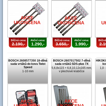
U
AKCE
AKCE
UKONČENA
UKONČENA
U
Běžná cena:
Akční cena:
Běžná cena:
Akční cena:
Běžná
2.190,-
1.290,-
3.650,-
1.990,-
2.1
BOSCH 2608577350 18-dílná
BOSCH 2607017502 7-dílná
HIKOKI 
sada vrtáků do kovu Twist
sada vrtáků SDS-plus 7X
ko
Speed
5,6,8x115 + 6,8,10,12x165 mm;
1,0 
1-10 mm
v plechové krabičce
AKCE
AKCE
UKONČENA