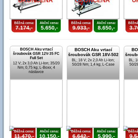
UKONČENA
UKONČENA
U
Běžná cena:
Akční cena:
Běžná cena:
Akční cena:
Běžná
7.174,-
5.650,-
9.933,-
8.650,-
3.7
BOSCH Aku vrtací
BOSCH Aku vrtací
BO
šroubovák GSR 12V-35 FC
šroubovák GSR 18V-502
šroub
Full Set
BL; 18 V; 2x 2,0 Ah Li-Ion;
BL; 1
12 V; 2x 3,0 Ah Li-Ion; 35/20
50/28 Nm; 1,4 kg; L-Case
50/28
Nm; 0,75 kg; L-Boxx; 4
nástavce
Běžná cena:
Akční cena:
Běžná cena:
Akční cena:
Běžná
11.470,-
10.150,-
6.642,-
5.990,-
9.5