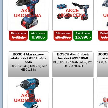
U
AKCE
AKCE
UKONČENA
UKONČENA
U
Běžná cena:
Akční cena:
Běžná cena:
Akční cena:
Běžná
9.812,-
8.990,-
20.206,-
16.990,-
8.6
BOSCH Aku rázový
BOSCH Aku úhlová
BOSCH
utahovák GDR 18V-Li
bruska GWS 18V-8
oca
solo
BL; 18 V; 2x 4,0 Ah Li-Ion; 125
12 V; 2x
mm; 2,2 kg; kufr
18 V; bez aku; 160 Nm; 1/4"
HEX; 1,3 kg
AKCE
U
UKONČENA