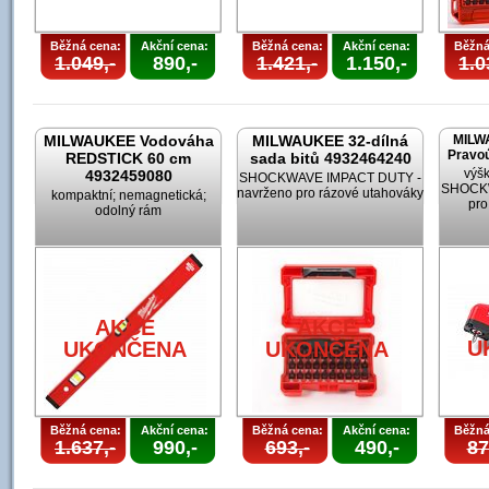
Běžná cena:
Akční cena:
Běžná cena:
Akční cena:
Běžná
1.049,-
890,-
1.421,-
1.150,-
1.0
MILWAUKEE Vodováha
MILWAUKEE 32-dílná
MILW
Pravoú
REDSTICK 60 cm
sada bitů 4932464240
výšk
4932459080
SHOCKWAVE IMPACT DUTY -
SHOCKW
navrženo pro rázové utahováky
kompaktní; nemagnetická;
pro
odolný rám
AKCE
AKCE
U
UKONČENA
UKONČENA
Běžná cena:
Akční cena:
Běžná cena:
Akční cena:
Běžná
1.637,-
990,-
693,-
490,-
87