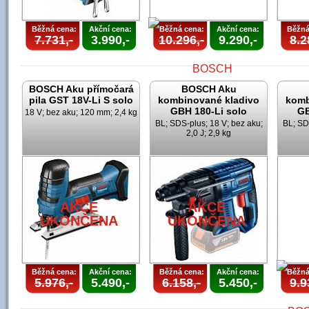
Běžná cena:
Akční cena:
Běžná cena:
Akční cena:
Běžná
7.731,-
3.990,-
10.296,-
9.290,-
8.2
BOSCH Aku přímočará
BOSCH Aku
pila GST 18V-Li S solo
kombinované kladivo
komb
GBH 180-Li solo
GB
18 V; bez aku; 120 mm; 2,4 kg
BL; SDS-plus; 18 V; bez aku;
BL; SD
2,0 J; 2,9 kg
AKCE
UKONČENA
AKCE
AKCE
UKONČENA
UKONČENA
Běžná cena:
Akční cena:
Běžná cena:
Akční cena:
Běžná
5.976,-
5.490,-
6.158,-
5.450,-
9.9