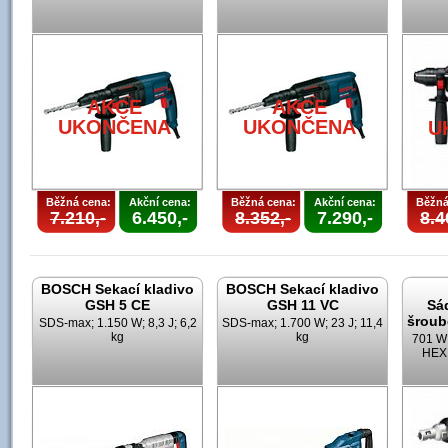
AKCE
AKCE
UKONČENA
UKONČENA
U
Běžná cena:
Akční cena:
Běžná cena:
Akční cena:
Běžná
7.210,-
6.450,-
8.352,-
7.290,-
8.4
BOSCH Sekací kladivo
BOSCH Sekací kladivo
GSH 5 CE
GSH 11 VC
Sá
šroub
SDS-max; 1.150 W; 8,3 J; 6,2
SDS-max; 1.700 W; 23 J; 11,4
kg
kg
701 W;
HEX;