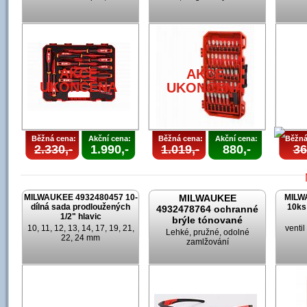
AKCE
UKONČENA
U
AKCE
AKCE
UKONČENA
UKONČENA
Běžná cena:
Akční cena:
Běžná cena:
Akční cena:
Běžná
2.330,-
1.990,-
1.019,-
880,-
36
MILWAUKEE 4932480457 10-
MILWAUKEE
MILW
dílná sada prodloužených
10ks
4932478764 ochranné
1/2" hlavic
brýle tónované
10, 11, 12, 13, 14, 17, 19, 21,
venti
Lehké, pružné, odolné
22, 24 mm
zamlžování
U