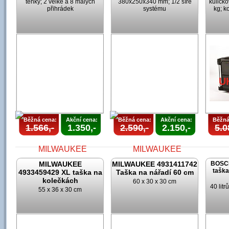
tenký; 2 velké a 8 malých
380x250x340 mm; 1/2 šíře
kuličk
přihrádek
systému
kg; k
AKCE
UKONČENA
U
U
Běžná cena:
Akční cena:
Běžná cena:
Akční cena:
Běžná
1.566,-
1.350,-
2.590,-
2.150,-
5.0
MILWAUKEE
MILWAUKEE 4931411742
BOSCH
taška
4933459429 XL taška na
Taška na nářadí 60 cm
kolečkách
60 x 30 x 30 cm
40 lit
55 x 36 x 30 cm
AKCE
AKCE