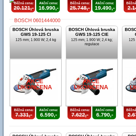
Běžná cena:
Akční cena:
Běžná cena:
Akční cena:
Běžná
20.121,-
16.990,-
25.748,-
19.490,-
2.1
BOSCH Úhlová bruska
BOSCH Úhlová bruska
BOSC
GWS 19-125 CI
GWS 19-125 CIE
125 mm; 1.900 W; 2,4 kg
125 mm; 1.900 W; 2,4 kg;
125 
regulace
AKCE
UKONČENA
AKCE
AKCE
UKONČENA
UKONČENA
U
Běžná cena:
Akční cena:
Běžná cena:
Akční cena:
Běžná
7.331,-
6.590,-
7.622,-
6.790,-
2.6