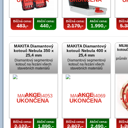
UKONČENA
U
Běžná cena:
Akční cena:
Běžná cena:
Akční cena:
Běžná
483,-
440,-
2.179,-
1.990,-
5.3
MAKITA Diamantový
MAKITA Diamantový
MILW
kotouč
kotouč Nebula 350 x
kotouč Nebula 400 x
25,4 mm
25,4 mm
průměr
Diamantový segmentový
Diamantový segmentový
kotouč na řezání všech
kotouč na řezání všech
stavebních materiálů
stavebních materiálů
AKCE
AKCE
UKONČENA
UKONČENA
U
Běžná cena:
Akční cena:
Běžná cena:
Akční cena:
Běžná
2.122,-
1.890,-
2.807,-
2.490,-
1.2