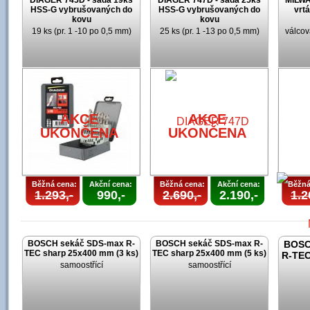
DIAGER 745D - sada 19ks
DIAGER 747D - sada 25ks
MILWA
HSS-G vybrušovaných do
HSS-G vybrušovaných do
vrt
kovu
kovu
19 ks (pr. 1 -10 po 0,5 mm)
25 ks (pr. 1 -13 po 0,5 mm)
válcov
AKCE
UKONČENA
AKCE
AKCE
UKONČENA
UKONČENA
Běžná cena:
Akční cena:
Běžná cena:
Akční cena:
Běžná
1.293,-
990,-
2.690,-
2.190,-
1.2
BOSCH sekáč SDS-max R-
BOSCH sekáč SDS-max R-
BOSC
TEC sharp 25x400 mm (3 ks)
TEC sharp 25x400 mm (5 ks)
R-TEC
samoostřící
samoostřící