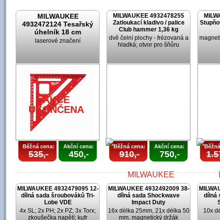
MILWAUKEE
MILWAUKEE 4932478255
MILW
Zatloukací kladivo / palice
Stupňo
4932472124 Tesařský
Club hammer 1,36 kg
úhelník 18 cm
dvě čelní plochy - frézovaná a
magneti
laserové značení
hladká; otvor pro šňůru
AKCE
UKONČENA
Běžná cena:
Akční cena:
Běžná cena:
Akční cena:
Běžná
535,-
450,-
910,-
750,-
1.5
MILWAUKEE 4932479095 12-
MILWAUKEE 4932492009 38-
MILWAU
dílná sada šroubováků Tri-
dílná sada Shockwave
dílná
Lobe VDE
Impact Duty
4x SL; 2x PH; 2x PZ; 3x Torx;
16x délka 25mm, 21x délka 50
10x d
zkoušečka napětí; kufr
mm, magnetický držák