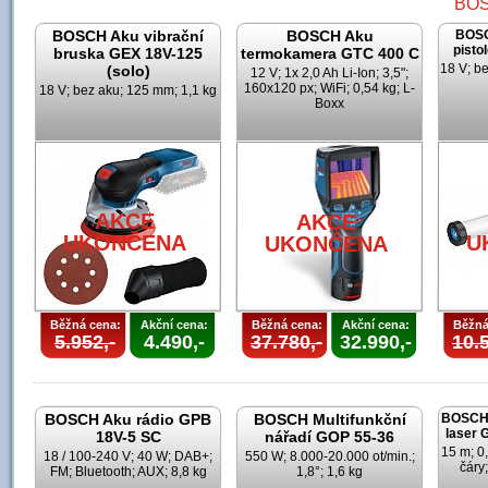
BOSCH Aku vibrační
BOSCH Aku
BOSC
pisto
bruska GEX 18V-125
termokamera GTC 400 C
18 V; b
(solo)
12 V; 1x 2,0 Ah Li-Ion; 3,5";
160x120 px; WiFi; 0,54 kg; L-
18 V; bez aku; 125 mm; 1,1 kg
Boxx
U
AKCE
AKCE
UKONČENA
U
UKONČENA
Běžná cena:
Akční cena:
Běžná cena:
Akční cena:
Běžná
5.952,-
4.490,-
37.780,-
32.990,-
10.5
BOSCH Aku rádio GPB
BOSCH Multifunkční
BOSCH 
laser
18V-5 SC
nářadí GOP 55-36
15 m; 0
18 / 100-240 V; 40 W; DAB+;
550 W; 8.000-20.000 ot/min.;
čáry;
FM; Bluetooth; AUX; 8,8 kg
1,8°; 1,6 kg