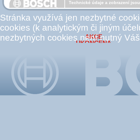
Technické údaje a zobrazení jso
Stránka využívá jen nezbytné cook
cookies (k analytickým či jiným úče
nezbytných cookies není nutný Váš
AKCE
UKONČENA