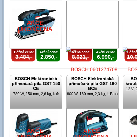
AKCE
UKONČENA
AKCE
UKONČENA
Běžná cena:
Akční cena:
Běžná cena:
Akční cena:
Běžná
3.484,-
2.850,-
8.021,-
6.990,-
10.0
BOSCH Elektronická
BOSCH Elektronická
BO
přímočará pila GST 150
přímočará pila GST 160
šrou
CE
BCE
12 V; 
780 W; 150 mm; 2,6 kg; kufr
800 W; 160 mm; 2,3 kg; L-Boxx
AKCE
UKONČENA
U
AKCE
AKCE