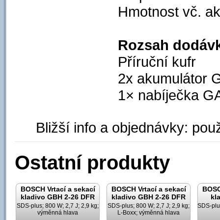
Hmotnost vč. ak
Rozsah dodávk
Příruční kufr
2x akumulátor 
1× nabíječka G
Bližší info a objednávky: použ
Ostatní produkty
BOSCH Vrtací a sekací
BOSCH Vrtací a sekací
BOSCH
kladivo GBH 2-26 DFR
kladivo GBH 2-26 DFR
kl
SDS-plus; 800 W; 2,7 J; 2,9 kg;
SDS-plus; 800 W; 2,7 J; 2,9 kg;
SDS-plus
výměnná hlava
L-Boxx; výměnná hlava