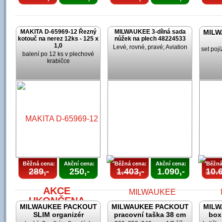
MAKITA D-65969-12 Řezný
MILWAUKEE 3-dílná sada
MILW
kotouč na nerez 12ks - 125 x
nůžek na plech 48224533
1,0
Levé, rovné, pravé; Aviation
set poj
balení po 12 ks v plechové
krabičce
Běžná cena:
Akční cena:
Běžná cena:
Akční cena:
Běžná
289,-
250,-
1.403,-
1.090,-
10.6
AKCE
UKONČENA
MILWAUKEE PACKOUT
MILWAUKEE PACKOUT
MILW
SLIM organizér
pracovní taška 38 cm
box