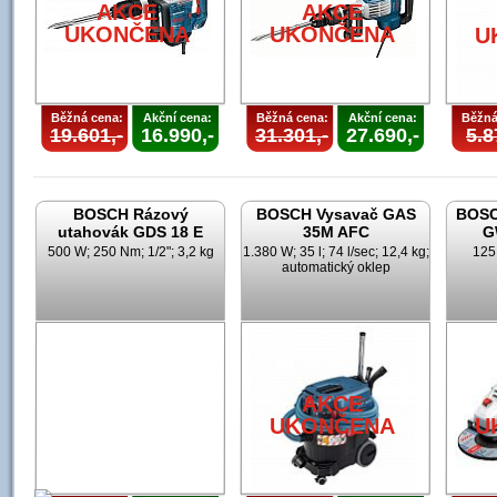
AKCE
AKCE
UKONČENA
UKONČENA
U
Běžná cena:
Akční cena:
Běžná cena:
Akční cena:
Běžná
19.601,-
16.990,-
31.301,-
27.690,-
5.8
BOSCH Rázový
BOSCH Vysavač GAS
BOSC
utahovák GDS 18 E
35M AFC
G
500 W; 250 Nm; 1/2"; 3,2 kg
1.380 W; 35 l; 74 l/sec; 12,4 kg;
125
automatický oklep
AKCE
UKONČENA
U