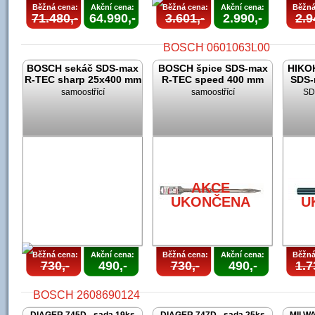
Běžná cena:
Akční cena:
Běžná cena:
Akční cena:
Běžná
71.480,-
64.990,-
3.601,-
2.990,-
2.9
BOSCH sekáč SDS-max
BOSCH špice SDS-max
HIKOK
R-TEC sharp 25x400 mm
R-TEC speed 400 mm
SDS-
samoostřící
samoostřící
SD
AKCE
UKONČENA
AKCE
UKONČENA
U
Běžná cena:
Akční cena:
Běžná cena:
Akční cena:
Běžná
730,-
490,-
730,-
490,-
1.7