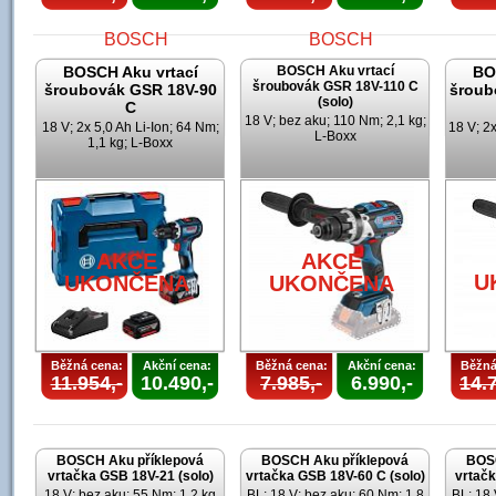
BOSCH Aku vrtací
BOSCH Aku vrtací
BO
šroubovák GSR 18V-110 C
šroubovák GSR 18V-90
šroub
(solo)
C
18 V; bez aku; 110 Nm; 2,1 kg;
18 V; 2x 5,0 Ah Li-Ion; 64 Nm;
18 V; 2x
L-Boxx
1,1 kg; L-Boxx
AKCE
AKCE
UKONČENA
UKONČENA
U
AKCE
AKCE
U
UKONČENA
UKONČENA
Běžná cena:
Akční cena:
Běžná cena:
Akční cena:
Běžná
11.954,-
10.490,-
7.985,-
6.990,-
14.7
BOSCH Aku příklepová
BOSCH Aku příklepová
BOSC
vrtačka GSB 18V-21 (solo)
vrtačka GSB 18V-60 C (solo)
vrtačk
18 V; bez aku; 55 Nm; 1,2 kg
BL; 18 V; bez aku; 60 Nm; 1,8
BL; 18 