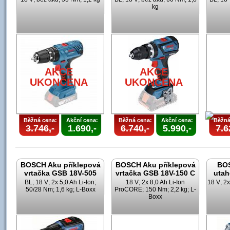
kg
AKCE
AKCE
UKONČENA
UKONČENA
Běžná cena:
Akční cena:
Běžná cena:
Akční cena:
Běžná
3.746,-
1.690,-
6.740,-
5.990,-
7.6
BOSCH Aku příklepová
BOSCH Aku příklepová
BOS
vrtačka GSB 18V-505
vrtačka GSB 18V-150 C
utah
BL; 18 V; 2x 5,0 Ah Li-Ion;
18 V; 2x 8,0 Ah Li-Ion
18 V; 2x
50/28 Nm; 1,6 kg; L-Boxx
ProCORE; 150 Nm; 2,2 kg; L-
Boxx