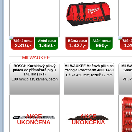
UKONČENA
UKONČENA
AKCE
UKONČENA
Běžná cena:
Akční cena:
Běžná cena:
Akční cena:
Běžná
2.316,-
1.850,-
1.427,-
990,-
1.2
BOSCH Karbidový pilový
MILWAUKEE Mečová pilka na
MILWA
plátek do přímočaré pily T
Ytong a Porotherm 48001460
Shoc
141 HM (3ks)
Délka 450 mm; rozteč 17 mm
100 mm; plast, kámen, beton
PH, P
AKCE
UKONČENA
U
AKCE
AKCE
UKONČENA
UKONČENA
U