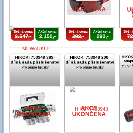
AKCE
UKONČENA
U
Běžná cena:
Akční cena:
Běžná cena:
Akční cena:
Běžná
2.547,-
2.150,-
392,-
290,-
72
HIKOKI 753949 389-
HIKOKI 753948 200-
HIKOK
adapt
dílná sada příslušenství
dílná sada příslušenství
z 1/2" 
Pro přímé brusky
Pro přímé brusky
AKCE
UKONČENA
AKCE
AKCE
UKONČENA
U
UKONČENA