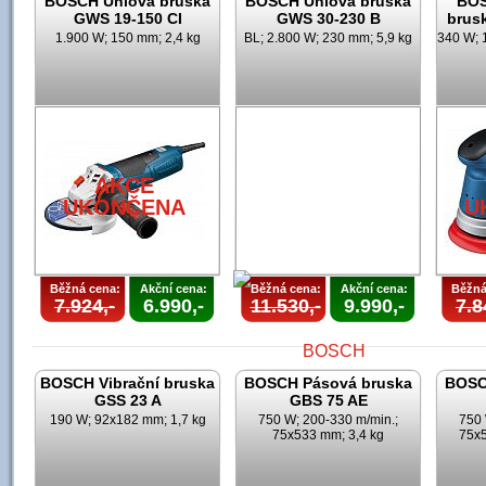
BOSCH Úhlová bruska
BOSCH Úhlová bruska
BOS
GWS 19-150 CI
GWS 30-230 B
brus
1.900 W; 150 mm; 2,4 kg
BL; 2.800 W; 230 mm; 5,9 kg
340 W; 
AKCE
UKONČENA
U
Běžná cena:
Akční cena:
Běžná cena:
Akční cena:
Běžná
7.924,-
6.990,-
11.530,-
9.990,-
7.8
BOSCH Vibrační bruska
BOSCH Pásová bruska
BOSC
GSS 23 A
GBS 75 AE
190 W; 92x182 mm; 1,7 kg
750 W; 200-330 m/min.;
750 
75x533 mm; 3,4 kg
75x5