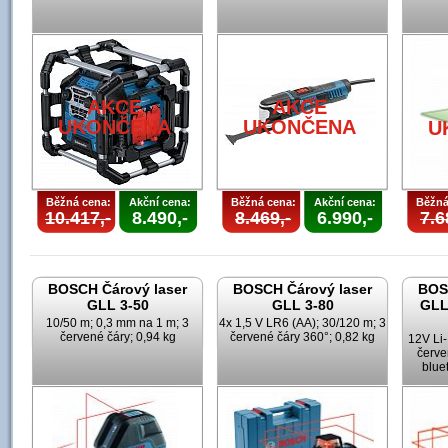
AKCE
AKCE
UKONČENA
UKONČENA
U
Běžná cena:
Akční cena:
Běžná cena:
Akční cena:
Běžná
10.417,-
8.490,-
8.469,-
6.990,-
7.6
BOSCH Čárový laser
BOSCH Čárový laser
BOS
GLL 3-50
GLL 3-80
GLL
10/50 m; 0,3 mm na 1 m; 3
4x 1,5 V LR6 (AA); 30/120 m; 3
červené čáry; 0,94 kg
červené čáry 360°; 0,82 kg
12V Li-
červe
blue