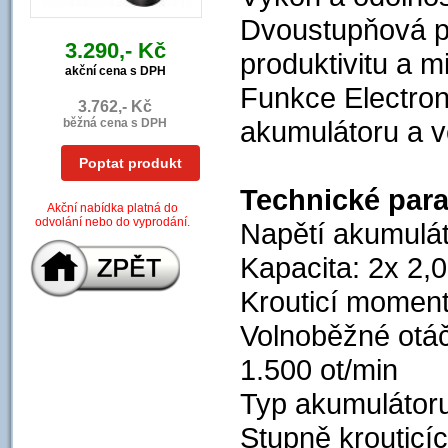
Dvoustupňová p
3.290,- Kč
produktivitu a 
akční cena s DPH
Funkce Electroni
3.762,- Kč
akumulátoru a v
běžná cena s DPH
Poptat produkt
Technické par
Akční nabídka platná do
odvolání nebo do vyprodání.
Napětí akumulát
Kapacita: 2x 2,0
Krouticí moment
Volnoběžné otáčk
1.500 ot/min
Typ akumulátoru
Stupně kroutic