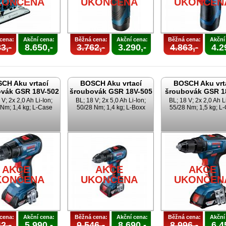
KONČENA
UKONČENA
UKONČEN
cena:
Akční cena:
Běžná cena:
Akční cena:
Běžná cena:
Akční
3,-
8.650,-
3.762,-
3.290,-
4.863,-
4.2
CH Aku vrtací
BOSCH Aku vrtací
BOSCH Aku vrt
vák GSR 18V-502
šroubovák GSR 18V-505
šroubovák GSR 1
 V; 2x 2,0 Ah Li-Ion;
BL; 18 V; 2x 5,0 Ah Li-Ion;
BL; 18 V; 2x 2,0 Ah L
Nm; 1,4 kg; L-Case
50/28 Nm; 1,4 kg; L-Boxx
55/28 Nm; 1,5 kg; L
AKCE
AKCE
AKCE
KONČENA
UKONČENA
UKONČEN
cena:
Akční cena:
Běžná cena:
Akční cena:
Běžná cena:
Akční
2,-
5.990,-
9.546,-
8.690,-
8.996,-
6.4