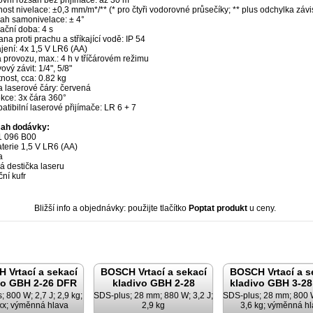
ovní rozsah bez přijímače: až 30 m
ost nivelace: ±0,3 mm/m*/** (* pro čtyři vodorovné průsečíky; ** plus odchylka závis
ah samonivelace: ± 4°
ační doba: 4 s
na proti prachu a stříkající vodě: IP 54
jení: 4x 1,5 V LR6 (AA)
 provozu, max.: 4 h v tříčárovém režimu
vový závit: 1/4", 5/8"
ost, cca: 0.82 kg
a laserové čáry: červená
kce: 3x čára 360°
tibilní laserové přijímače: LR 6 + 7
ah dodávky:
1 096 B00
terie 1,5 V LR6 (AA)
a
á destička laseru
ční kufr
Bližší info a objednávky: použijte tlačítko
Poptat produkt
u ceny.
 Vrtací a sekací
BOSCH Vrtací a sekací
BOSCH Vrtací a s
vo GBH 2-26 DFR
kladivo GBH 2-28
kladivo GBH 3-2
 800 W; 2,7 J; 2,9 kg;
SDS-plus; 28 mm; 880 W; 3,2 J;
SDS-plus; 28 mm; 800 W
xx; výměnná hlava
2,9 kg
3,6 kg; výměnná h