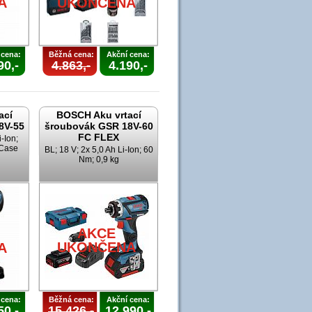
A
UKONČENA
 cena:
Běžná cena:
Akční cena:
90,-
4.863,-
4.190,-
ací
BOSCH Aku vrtací
8V-55
šroubovák GSR 18V-60
FC FLEX
i-Ion;
-Case
BL; 18 V; 2x 5,0 Ah Li-Ion; 60
Nm; 0,9 kg
AKCE
UKONČENA
A
 cena:
Běžná cena:
Akční cena:
50,-
15.426,-
12.990,-