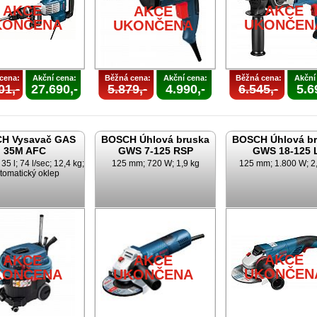
AKCE
AKCE
AKCE
KONČENA
UKONČEN
UKONČENA
cena:
Akční cena:
Běžná cena:
Akční cena:
Běžná cena:
Akční
01,-
27.690,-
5.879,-
4.990,-
6.545,-
5.6
H Vysavač GAS
BOSCH Úhlová bruska
BOSCH Úhlová b
35M AFC
GWS 7-125 RSP
GWS 18-125 
35 l; 74 l/sec; 12,4 kg;
125 mm; 720 W; 1,9 kg
125 mm; 1.800 W; 2
tomatický oklep
AKCE
AKCE
AKCE
UKONČEN
KONČENA
UKONČENA