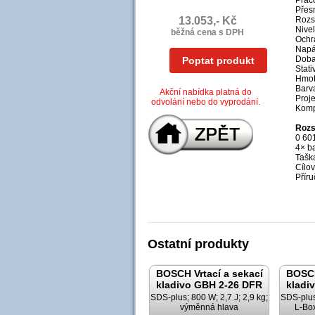
Prac
Přesn
13.053,- Kč
Rozs
Nivel
běžná cena s DPH
Ochra
Napá
Doba
Poptat produkt
Stati
Hmotn
Barv
Akční nabídka platná do
Proje
odvolání nebo do vyprodání.
Kompa
Rozs
0 60
4× ba
Tašk
Cílov
Příru
Ostatní produkty
BOSCH Vrtací a sekací
BOSCH
kladivo GBH 2-26 DFR
kladi
SDS-plus; 800 W; 2,7 J; 2,9 kg;
SDS-plus;
výměnná hlava
L-Bo