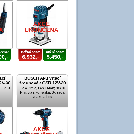
AKCE
A
UKONČENA
 cena:
Běžná cena:
Akční cena:
90,-
6.932,-
5.450,-
ací
BOSCH Aku vrtací
2V-30
šroubovák GSR 12V-30
; 30/18
12 V; 2x 2,0 Ah Li-Ion; 30/18
r
Nm; 0,72 kg; taška, 3x sada
vrtáků a bitů
AKCE