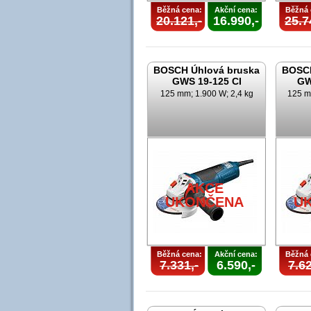
Běžná cena:
Akční cena:
Běžná 
20.121,-
16.990,-
25.7
BOSCH Úhlová bruska
BOSCH
GWS 19-125 CI
GW
125 mm; 1.900 W; 2,4 kg
125 m
AKCE
UKONČENA
U
Běžná cena:
Akční cena:
Běžná 
7.331,-
6.590,-
7.62