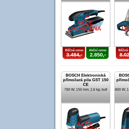
AKCE
UKONČENA
U
Běžná cena:
Akční cena:
Běžná 
3.484,-
2.850,-
8.02
BOSCH Elektronická
BOSC
přímočará pila GST 150
přímoč
CE
780 W; 150 mm; 2,6 kg; kufr
800 W; 1
AKCE