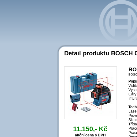
Detail produktu BOSCH 
BO
BOSC
Popi
Vidit
Vyso
Čáry 
Intui
Tech
Lase
Provo
Sklad
Třída
11.150,- Kč
Prac
Prac
akční cena s DPH