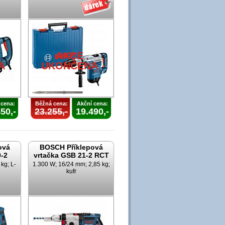
AKCE
A
UKONČENA
 cena:
Běžná cena:
Akční cena:
50,-
23.255,-
19.490,-
ová
BOSCH Příklepová
0-2
vrtačka GSB 21-2 RCT
kg; L-
1.300 W; 16/24 mm; 2,85 kg;
kufr