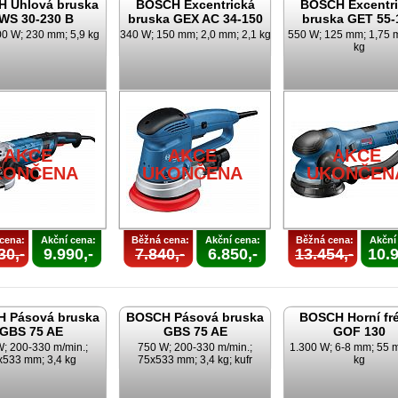
 Úhlová bruska
BOSCH Excentrická
BOSCH Excentri
WS 30-230 B
bruska GEX AC 34-150
bruska GET 55-
00 W; 230 mm; 5,9 kg
340 W; 150 mm; 2,0 mm; 2,1 kg
550 W; 125 mm; 1,75 
kg
AKCE
AKCE
AKCE
KONČENA
UKONČENA
UKONČEN
cena:
Akční cena:
Běžná cena:
Akční cena:
Běžná cena:
Akční
30,-
9.990,-
7.840,-
6.850,-
13.454,-
10.9
 Pásová bruska
BOSCH Pásová bruska
BOSCH Horní fr
GBS 75 AE
GBS 75 AE
GOF 130
; 200-330 m/min.;
750 W; 200-330 m/min.;
1.300 W; 6-8 mm; 55 
x533 mm; 3,4 kg
75x533 mm; 3,4 kg; kufr
kg