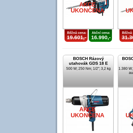
AKCE
UKONČENA
U
Běžná cena:
Akční cena:
Běžná 
19.601,-
16.990,-
31.3
BOSCH Rázový
BOSC
utahovák GDS 18 E
500 W; 250 Nm; 1/2"; 3,2 kg
1.380 W; 
au
AKCE
UKONČENA
U