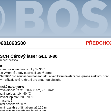
Akce Bosch
PŘEDCHOZ
0601063S00
SCH Čárový laser GLL 3-80
H 0601063S00
s:
elnost na nové úrovni díky 3× 360°
ce výkonné diody poskytují jasný obraz
3× 360° pro současnou horizontální a vertikální nivelaci pro vysoce efektivní práci
tivní uživatelské rozhraní pro snadnou obsluhu
nické parametry:
rová dioda: Čára: 630-650 nm, < 10 mW
zní teplota: -10 - 40 °C
ovací teplota: -20 - 70 °C
 laseru: 2
ovní dosah: až 30 m
ovní rozsah s přijímačem: až 120 m