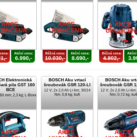
AKCE
AKCE
AKCE
KONČENA
UKONČENA
UKONČEN
cena:
Akční cena:
Běžná cena:
Akční cena:
Běžná cena:
Akční
1,-
6.990,-
10.030,-
8.690,-
4.802,-
3.9
H Elektronická
BOSCH Aku vrtací
BOSCH Aku vrt
ará pila GST 160
šroubovák GSR 120-LI
šroubovák GSR 1
BCE
12 V; 2x 2,0 Ah Li-Ion; 30/14
12 V; 2x 2,0 Ah Li-Ion
Nm; 0,8 kg; kufr
Nm; 0,72 kg; kuf
60 mm; 2,3 kg; L-Boxx
AKCE
AKCE
AKCE