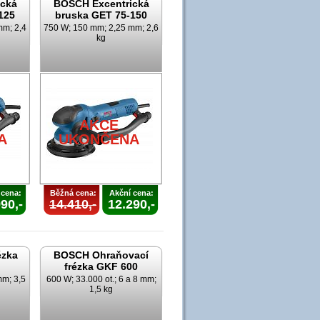
cká
BOSCH Excentrická
125
bruska GET 75-150
mm; 2,4
750 W; 150 mm; 2,25 mm; 2,6
kg
AKCE
A
UKONČENA
 cena:
Běžná cena:
Akční cena:
90,-
14.410,-
12.290,-
ézka
BOSCH Ohraňovací
frézka GKF 600
mm; 3,5
600 W; 33.000 ot.; 6 a 8 mm;
1,5 kg