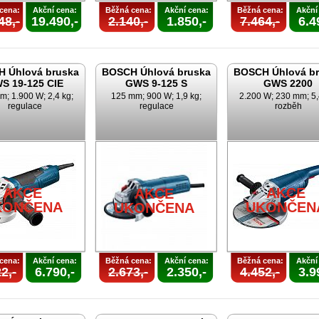
cena:
Akční cena:
Běžná cena:
Akční cena:
Běžná cena:
Akční
48,-
19.490,-
2.140,-
1.850,-
7.464,-
6.4
 Úhlová bruska
BOSCH Úhlová bruska
BOSCH Úhlová b
S 19-125 CIE
GWS 9-125 S
GWS 2200
m; 1.900 W; 2,4 kg;
125 mm; 900 W; 1,9 kg;
2.200 W; 230 mm; 5,
regulace
regulace
rozběh
AKCE
AKCE
AKCE
KONČENA
UKONČEN
UKONČENA
cena:
Akční cena:
Běžná cena:
Akční cena:
Běžná cena:
Akční
2,-
6.790,-
2.673,-
2.350,-
4.452,-
3.9