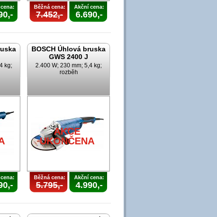
 cena:
Běžná cena:
Akční cena:
90,-
7.452,-
6.690,-
ruska
BOSCH Úhlová bruska
GWS 2400 J
4 kg;
2.400 W; 230 mm; 5,4 kg;
rozběh
AKCE
A
UKONČENA
 cena:
Běžná cena:
Akční cena:
90,-
5.795,-
4.990,-