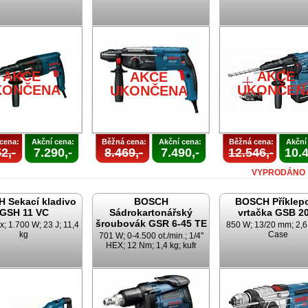
AKCE
AKCE
AKCE
KONČENA
UKONČEN
UKONČENA
cena:
Akční cena:
Běžná cena:
Akční cena:
Běžná cena:
Akční
2,-
7.290,-
8.469,-
7.490,-
12.546,-
10.4
VYPRODÁNO
 Sekací kladivo
BOSCH
BOSCH Příklep
GSH 11 VC
Sádrokartonářský
vrtačka GSB 2
šroubovák GSR 6-45 TE
 1.700 W; 23 J; 11,4
850 W; 13/20 mm; 2,6 
kg
Case
701 W; 0-4.500 ot./min.; 1/4"
HEX; 12 Nm; 1,4 kg; kufr