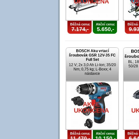
UKONČENA
U
Běžná cena:
Akční cena:
Běžná 
7.174,-
5.650,-
9.93
BOSCH Aku vrtací
BOS
šroubovák GSR 12V-35 FC
šroubo
Full Set
BL; 18
12 V; 2x 3,0 Ah Li-Ion; 35/20
50/28 
Nm; 0,75 kg; L-Boxx; 4
nástavce
AKCE
UKONČENA
U
Běžná cena:
Akční cena:
Běžná 
11.470,-
10.150,-
6.64