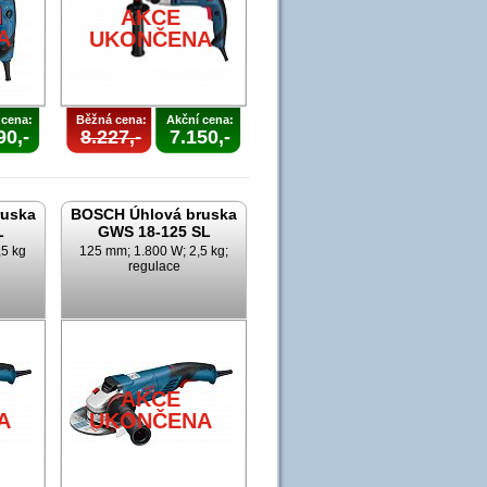
AKCE
A
UKONČENA
 cena:
Běžná cena:
Akční cena:
90,-
8.227,-
7.150,-
ruska
BOSCH Úhlová bruska
L
GWS 18-125 SL
,5 kg
125 mm; 1.800 W; 2,5 kg;
regulace
AKCE
A
UKONČENA