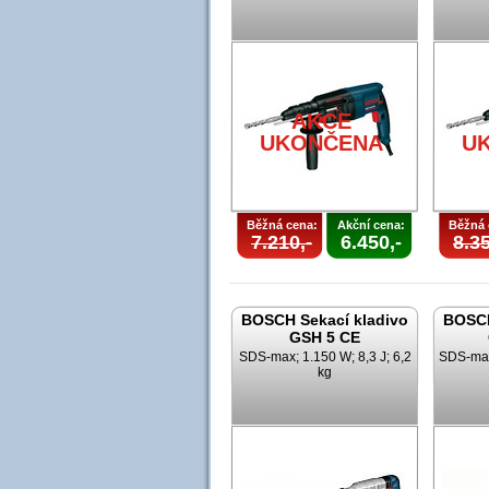
AKCE
UKONČENA
U
Běžná cena:
Akční cena:
Běžná 
7.210,-
6.450,-
8.35
BOSCH Sekací kladivo
BOSCH
GSH 5 CE
SDS-max; 1.150 W; 8,3 J; 6,2
SDS-max;
kg