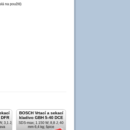
lá na použití)
ekací
BOSCH Vrtací a sekací
8 DFR
kladivo GBH 5-40 DCE
; 3,1 J;
SDS-max; 1.150 W; 8,8 J; 40
lava
mm 6,4 kg; špice