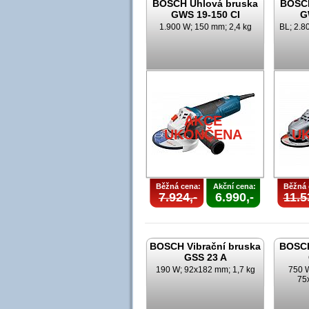
BOSCH Úhlová bruska
BOSCH
GWS 19-150 CI
G
1.900 W; 150 mm; 2,4 kg
BL; 2.8
AKCE
UKONČENA
U
Běžná cena:
Akční cena:
Běžná 
7.924,-
6.990,-
11.5
BOSCH Vibrační bruska
BOSCH
GSS 23 A
190 W; 92x182 mm; 1,7 kg
750 W
75