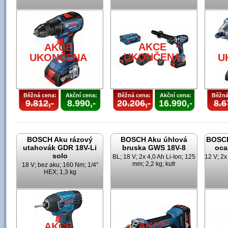
AKCE
AKCE
UKONČENA
UKONČENA
U
Běžná cena:
Akční cena:
Běžná cena:
Akční cena:
Běžná
9.812,-
8.990,-
20.206,-
16.990,-
8.6
BOSCH Aku rázový
BOSCH Aku úhlová
BOSCH
utahovák GDR 18V-Li
bruska GWS 18V-8
oca
solo
BL; 18 V; 2x 4,0 Ah Li-Ion; 125
12 V; 2x
mm; 2,2 kg; kufr
18 V; bez aku; 160 Nm; 1/4"
HEX; 1,3 kg
AKCE
AKCE