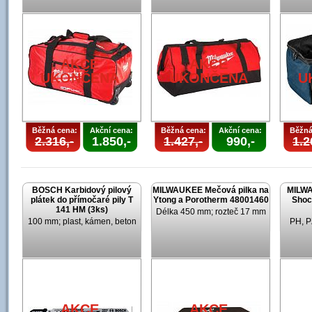
AKCE
AKCE
UKONČENA
UKONČENA
U
Běžná cena:
Akční cena:
Běžná cena:
Akční cena:
Běžná
2.316,-
1.850,-
1.427,-
990,-
1.2
BOSCH Karbidový pilový
MILWAUKEE Mečová pilka na
MILWA
plátek do přímočaré pily T
Ytong a Porotherm 48001460
Shoc
141 HM (3ks)
Délka 450 mm; rozteč 17 mm
100 mm; plast, kámen, beton
PH, P
AKCE
AKCE