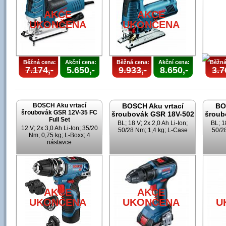
AKCE
AKCE
UKONČENA
UKONČENA
Běžná cena:
Akční cena:
Běžná cena:
Akční cena:
Běžná
7.174,-
5.650,-
9.933,-
8.650,-
3.7
BOSCH Aku vrtací
BOSCH Aku vrtací
BO
šroubovák GSR 12V-35 FC
šroubovák GSR 18V-502
šroub
Full Set
BL; 18 V; 2x 2,0 Ah Li-Ion;
BL; 1
12 V; 2x 3,0 Ah Li-Ion; 35/20
50/28 Nm; 1,4 kg; L-Case
50/28
Nm; 0,75 kg; L-Boxx; 4
nástavce
U
AKCE
AKCE
UKONČENA
UKONČENA
U