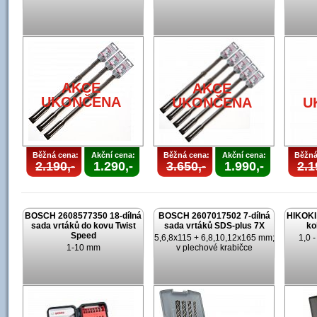
AKCE
AKCE
UKONČENA
UKONČENA
U
Běžná cena:
Akční cena:
Běžná cena:
Akční cena:
Běžná
2.190,-
1.290,-
3.650,-
1.990,-
2.1
BOSCH 2608577350 18-dílná
BOSCH 2607017502 7-dílná
HIKOKI 
sada vrtáků do kovu Twist
sada vrtáků SDS-plus 7X
ko
Speed
5,6,8x115 + 6,8,10,12x165 mm;
1,0 
1-10 mm
v plechové krabičce