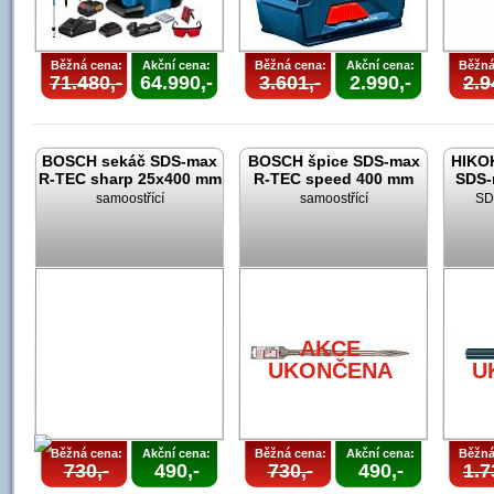
Běžná cena:
Akční cena:
Běžná cena:
Akční cena:
Běžná
71.480,-
64.990,-
3.601,-
2.990,-
2.9
BOSCH sekáč SDS-max
BOSCH špice SDS-max
HIKOK
R-TEC sharp 25x400 mm
R-TEC speed 400 mm
SDS-
samoostřící
samoostřící
SD
AKCE
UKONČENA
U
Běžná cena:
Akční cena:
Běžná cena:
Akční cena:
Běžná
730,-
490,-
730,-
490,-
1.7