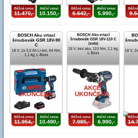
Běžná cena:
Akční cena:
Běžná cena:
Akční cena:
Běžná
11.470,-
10.150,-
6.642,-
5.990,-
9.5
BOSCH Aku vrtací
BOSCH Aku vrtací
BO
šroubovák GSR 18V-110 C
šroubovák GSR 18V-90
šroub
(solo)
C
18 V; bez aku; 110 Nm; 2,1 kg;
18 V; 2x 5,0 Ah Li-Ion; 64 Nm;
18 V; 2x
L-Boxx
1,1 kg; L-Boxx
AKCE
AKCE
UKONČENA
UKONČENA
Běžná cena:
Akční cena:
Běžná cena:
Akční cena:
Běžná
11.954,-
10.490,-
7.985,-
6.990,-
14.7