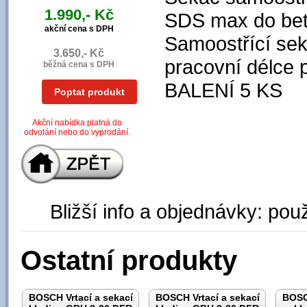
1.990,- Kč
SDS max do bet
akční cena s DPH
Samoostřící seká
3.650,- Kč
pracovní délce 
běžná cena s DPH
BALENÍ 5 KS
Poptat produkt
Akční nabídka platná do
odvolání nebo do vyprodání.
Bližší info a objednávky: použ
Ostatní produkty
BOSCH Vrtací a sekací
BOSCH Vrtací a sekací
BOSCH