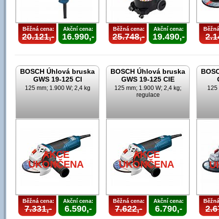
Běžná cena:
Akční cena:
Běžná cena:
Akční cena:
Běžná
20.121,-
16.990,-
25.748,-
19.490,-
2.1
BOSCH Úhlová bruska
BOSCH Úhlová bruska
BOSC
GWS 19-125 CI
GWS 19-125 CIE
125 mm; 1.900 W; 2,4 kg
125 mm; 1.900 W; 2,4 kg;
125 
regulace
AKCE
AKCE
UKONČENA
UKONČENA
U
Běžná cena:
Akční cena:
Běžná cena:
Akční cena:
Běžná
7.331,-
6.590,-
7.622,-
6.790,-
2.6