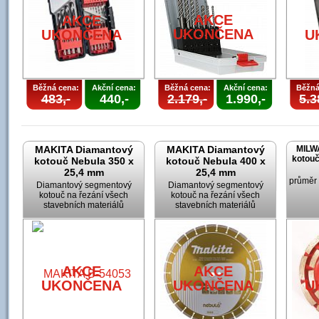
AKCE
AKCE
UKONČENA
UKONČENA
U
Běžná cena:
Akční cena:
Běžná cena:
Akční cena:
Běžná
483,-
440,-
2.179,-
1.990,-
5.3
MAKITA Diamantový
MAKITA Diamantový
MILW
kotouč
kotouč Nebula 350 x
kotouč Nebula 400 x
25,4 mm
25,4 mm
průměr
Diamantový segmentový
Diamantový segmentový
kotouč na řezání všech
kotouč na řezání všech
stavebních materiálů
stavebních materiálů
AKCE
AKCE
UKONČENA
UKONČENA
U