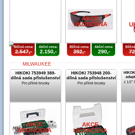
AKCE
UKONČENA
U
Běžná cena:
Akční cena:
Běžná cena:
Akční cena:
Běžná
2.547,-
2.150,-
392,-
290,-
72
HIKOKI 753949 389-
HIKOKI 753948 200-
HIKOK
adapt
dílná sada příslušenství
dílná sada příslušenství
z 1/2" 
Pro přímé brusky
Pro přímé brusky
AKCE
UKONČENA
AKCE
AKCE
UKONČENA
U
UKONČENA