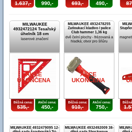
1.637,-
990,-
693,-
490,-
87
MILWAUKEE
MILWAUKEE 4932478255
MILW
Zatloukací kladivo / palice
Stupňo
4932472124 Tesařský
Club hammer 1,36 kg
úhelník 18 cm
dvě čelní plochy - frézovaná a
magneti
laserové značení
hladká; otvor pro šňůru
AKCE
AKCE
UKONČENA
UKONČENA
U
Běžná cena:
Akční cena:
Běžná cena:
Akční cena:
Běžná
535,-
450,-
910,-
750,-
1.5
MILWAUKEE 4932479095 12-
MILWAUKEE 4932492009 38-
MILWAU
dílná sada šroubováků Tri-
dílná sada Shockwave
dílná