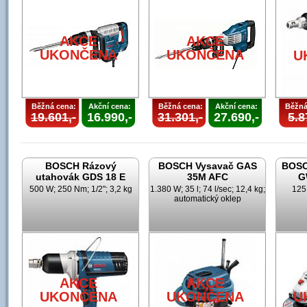
U
AKCE
AKCE
UKONČENA
UKONČENA
U
Běžná cena:
Akční cena:
Běžná cena:
Akční cena:
Běžná
19.601,-
16.990,-
31.301,-
27.690,-
5.8
BOSCH Rázový
BOSCH Vysavač GAS
BOSC
utahovák GDS 18 E
35M AFC
G
500 W; 250 Nm; 1/2"; 3,2 kg
1.380 W; 35 l; 74 l/sec; 12,4 kg;
125
automatický oklep
AKCE
AKCE
UKONČENA
UKONČENA
U