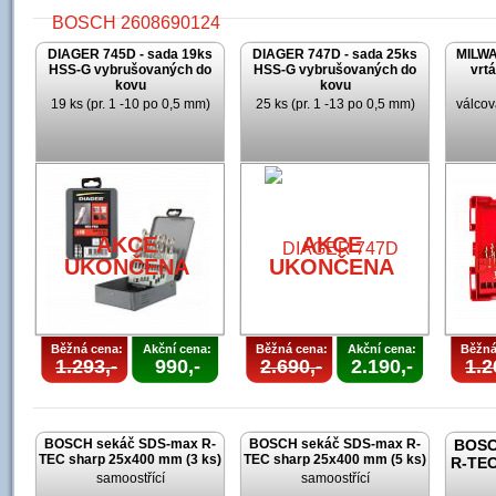
DIAGER 745D - sada 19ks
DIAGER 747D - sada 25ks
MILWA
HSS-G vybrušovaných do
HSS-G vybrušovaných do
vrt
kovu
kovu
19 ks (pr. 1 -10 po 0,5 mm)
25 ks (pr. 1 -13 po 0,5 mm)
válcov
AKCE
UKONČENA
AKCE
AKCE
U
UKONČENA
UKONČENA
Běžná cena:
Akční cena:
Běžná cena:
Akční cena:
Běžná
1.293,-
990,-
2.690,-
2.190,-
1.2
BOSCH sekáč SDS-max R-
BOSCH sekáč SDS-max R-
BOSC
TEC sharp 25x400 mm (3 ks)
TEC sharp 25x400 mm (5 ks)
R-TEC
samoostřící
samoostřící