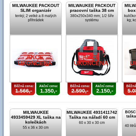
MILWAUKEE PACKOUT
MILWAUKEE PACKOUT
MILW
SLIM organizér
pracovní taška 38 cm
box
tenký; 2 velké a 8 malých
380x250x340 mm; 1/2 šíře
kuličk
přihrádek
systému
kg; k
AKCE
UKONČENA
AKCE
AKCE
UKONČENA
UKONČENA
U
Běžná cena:
Akční cena:
Běžná cena:
Akční cena:
Běžná
1.566,-
1.350,-
2.590,-
2.150,-
5.0
MILWAUKEE
MILWAUKEE 4931411742
BOSCH
taška
4933459429 XL taška na
Taška na nářadí 60 cm
kolečkách
60 x 30 x 30 cm
40 lit
55 x 36 x 30 cm