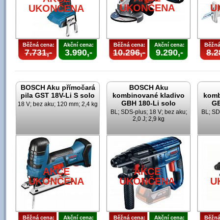
UKONČENA
U
UKONČENA
Běžná cena:
Akční cena:
Běžná cena:
Akční cena:
Běžná
7.731,-
3.990,-
10.296,-
9.290,-
8.2
BOSCH Aku přímočará
BOSCH Aku
pila GST 18V-Li S solo
kombinované kladivo
komb
GBH 180-Li solo
GB
18 V; bez aku; 120 mm; 2,4 kg
BL; SDS-plus; 18 V; bez aku;
BL; SD
2,0 J; 2,9 kg
AKCE
AKCE
UKONČENA
UKONČENA
U
Běžná cena:
Akční cena:
Běžná cena:
Akční cena:
Běžná