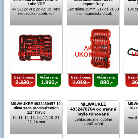
Lobe VDE
Impact Duty
4x SL; 2x PH; 2x PZ; 3x Torx;
16x délka 25mm, 21x délka 50
10x d
zkoušečka napětí; kufr
mm, magnetický držák
AKCE
AKCE
UKONČENA
U
UKONČENA
Běžná cena:
Akční cena:
Běžná cena:
Akční cena:
Běžná
2.330,-
1.990,-
1.019,-
880,-
36
MILWAUKEE 4932480457 10-
MILWAUKEE
MILW
dílná sada prodloužených
10ks
4932478764 ochranné
1/2" hlavic
brýle tónované
10, 11, 12, 13, 14, 17, 19, 21,
venti
Lehké, pružné, odolné
22, 24 mm
zamlžování