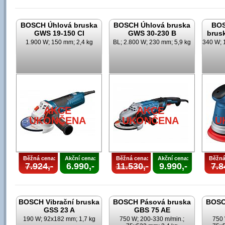
BOSCH Úhlová bruska
BOSCH Úhlová bruska
BOS
GWS 19-150 CI
GWS 30-230 B
brus
1.900 W; 150 mm; 2,4 kg
BL; 2.800 W; 230 mm; 5,9 kg
340 W; 
AKCE
AKCE
UKONČENA
UKONČENA
U
Běžná cena:
Akční cena:
Běžná cena:
Akční cena:
Běžná
7.924,-
6.990,-
11.530,-
9.990,-
7.8
BOSCH Vibrační bruska
BOSCH Pásová bruska
BOSC
GSS 23 A
GBS 75 AE
190 W; 92x182 mm; 1,7 kg
750 W; 200-330 m/min.;
750 