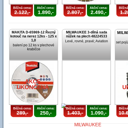
Běžná cena:
Akční cena:
Běžná cena:
Akční cena:
Běžná
2.122,-
1.890,-
2.807,-
2.490,-
1.2
MAKITA D-65969-12 Řezný
MILWAUKEE 3-dílná sada
MILW
kotouč na nerez 12ks - 125 x
nůžek na plech 48224533
1,0
Levé, rovné, pravé; Aviation
set poj
balení po 12 ks v plechové
krabičce
AKCE
UKONČENA
U
Běžná cena:
Akční cena:
Běžná cena:
Akční cena:
Běžná
289,-
250,-
1.403,-
1.090,-
10.6