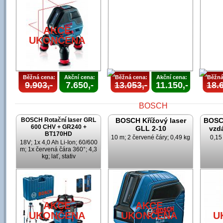
AKCE
UKONČENA
Běžná cena:
Akční cena:
Běžná cena:
Akční cena:
Běžná
9.903,-
7.650,-
13.053,-
11.150,-
18.6
BOSCH Rotační laser GRL
BOSCH Křížový laser
BOSCH
600 CHV + GR240 +
GLL 2-10
vzd
BT170HD
10 m; 2 červené čáry; 0,49 kg
0,15
18V; 1x 4,0 Ah Li-Ion; 60/600
m; 1x červená čára 360°; 4,3
kg; lať, stativ
AKCE
UKONČENA
U
AKCE
AKCE
UKONČENA
UKONČENA
U