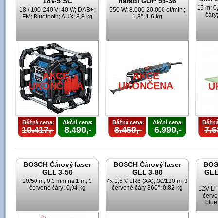
18V-5 SC
nářadí GOP 55-36
15 m; 0
18 / 100-240 V; 40 W; DAB+;
550 W; 8.000-20.000 ot/min.;
čáry;
FM; Bluetooth; AUX; 8,8 kg
1,8°; 1,6 kg
AKCE
AKCE
UKONČENA
UKONČENA
U
Běžná cena:
Akční cena:
Běžná cena:
Akční cena:
Běžná
10.417,-
8.490,-
8.469,-
6.990,-
7.6
BOSCH Čárový laser
BOSCH Čárový laser
BOS
GLL 3-50
GLL 3-80
GLL
10/50 m; 0,3 mm na 1 m; 3
4x 1,5 V LR6 (AA); 30/120 m; 3
červené čáry; 0,94 kg
červené čáry 360°; 0,82 kg
12V Li-
červe
blue