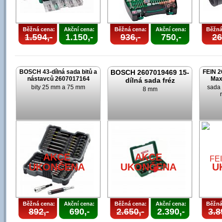
Běžná cena:
Akční cena:
Běžná cena:
Akční cena:
Běžná
1.594,-
1.150,-
936,-
750,-
26
BOSCH 43-dílná sada bitů a
BOSCH 2607019469 15-
FEIN 2
nástavců 2607017164
Max
dílná sada fréz
bity 25 mm a 75 mm
sada 
8 mm
AKCE
AKCE
UKONČENA
UKONČENA
U
Běžná cena:
Akční cena:
Běžná cena:
Akční cena:
Běžná
892,-
690,-
2.650,-
2.390,-
3.8