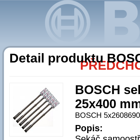
Ak
Detail produktu BOS
PŘEDCHO
BOSCH sek
25x400 mm 
BOSCH 5x2608690
Popis:
Sekáč samoostří