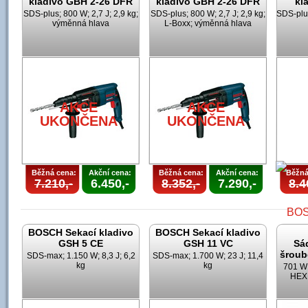
kladivo GBH 2-26 DFR
kladivo GBH 2-26 DFR
kl
SDS-plus; 800 W; 2,7 J; 2,9 kg;
SDS-plus; 800 W; 2,7 J; 2,9 kg;
SDS-plus
výměnná hlava
L-Boxx; výměnná hlava
AKCE
AKCE
UKONČENA
UKONČENA
Běžná cena:
Akční cena:
Běžná cena:
Akční cena:
Běžná
7.210,-
6.450,-
8.352,-
7.290,-
8.4
BOSCH Sekací kladivo
BOSCH Sekací kladivo
GSH 5 CE
GSH 11 VC
Sá
šroub
SDS-max; 1.150 W; 8,3 J; 6,2
SDS-max; 1.700 W; 23 J; 11,4
kg
kg
701 W;
HEX;