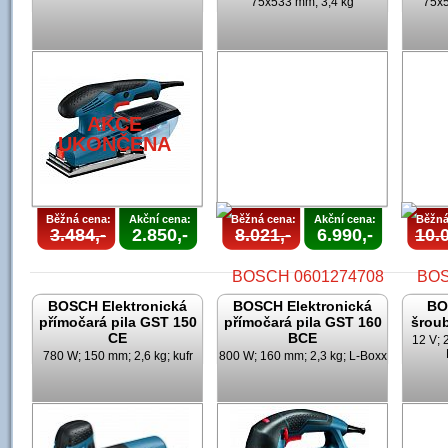
75x533 mm; 3,4 kg
75x5
AKCE
UKONČENA
Běžná cena:
Akční cena:
Běžná cena:
Akční cena:
Běžná
3.484,-
2.850,-
8.021,-
6.990,-
10.0
BOSCH Elektronická
BOSCH Elektronická
BO
přímočará pila GST 150
přímočará pila GST 160
šrou
CE
BCE
12 V; 
780 W; 150 mm; 2,6 kg; kufr
800 W; 160 mm; 2,3 kg; L-Boxx
AKCE
UKONČENA
U