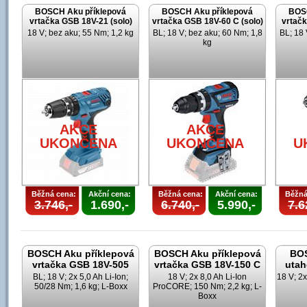
BOSCH Aku příklepová
BOSCH Aku příklepová
BOSC
vrtačka GSB 18V-21 (solo)
vrtačka GSB 18V-60 C (solo)
vrtačk
18 V; bez aku; 55 Nm; 1,2 kg
BL; 18 V; bez aku; 60 Nm; 1,8
BL; 18 
kg
U
AKCE
AKCE
UKONČENA
UKONČENA
U
Běžná cena:
Akční cena:
Běžná cena:
Akční cena:
Běžná
3.746,-
1.690,-
6.740,-
5.990,-
7.6
BOSCH Aku příklepová
BOSCH Aku příklepová
BOS
vrtačka GSB 18V-505
vrtačka GSB 18V-150 C
utah
BL; 18 V; 2x 5,0 Ah Li-Ion;
18 V; 2x 8,0 Ah Li-Ion
18 V; 2x
50/28 Nm; 1,6 kg; L-Boxx
ProCORE; 150 Nm; 2,2 kg; L-
Boxx