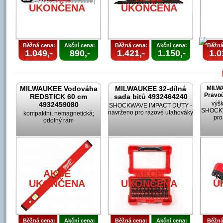
UKONČENA
UKONČENA
Běžná cena:
Akční cena:
Běžná cena:
Akční cena:
Běžná
1.049,-
890,-
1.421,-
1.150,-
1.0
MILWAUKEE Vodováha
MILWAUKEE 32-dílná
MILW
Pravoú
REDSTICK 60 cm
sada bitů 4932464240
výšk
4932459080
SHOCKWAVE IMPACT DUTY -
SHOCKW
navrženo pro rázové utahováky
kompaktní; nemagnetická;
pro
odolný rám
U
AKCE
AKCE
U
UKONČENA
UKONČENA
Běžná cena:
Akční cena:
Běžná cena:
Akční cena:
Běžná