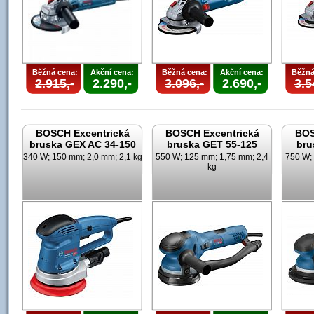
Běžná cena:
Akční cena:
Běžná cena:
Akční cena:
Běžná
2.915,-
2.290,-
3.096,-
2.690,-
3.5
BOSCH Excentrická
BOSCH Excentrická
BOS
bruska GEX AC 34-150
bruska GET 55-125
bru
340 W; 150 mm; 2,0 mm; 2,1 kg
550 W; 125 mm; 1,75 mm; 2,4
750 W;
kg