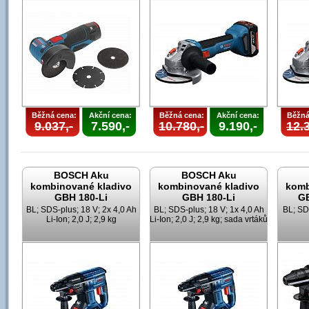
Běžná cena:
Akční cena:
Běžná cena:
Akční cena:
Běžná
9.037,-
7.590,-
10.780,-
9.190,-
12.3
BOSCH Aku
BOSCH Aku
kombinované kladivo
kombinované kladivo
komb
GBH 180-Li
GBH 180-Li
GB
BL; SDS-plus; 18 V; 2x 4,0 Ah
BL; SDS-plus; 18 V; 1x 4,0 Ah
BL; SD
Li-Ion; 2,0 J; 2,9 kg
Li-Ion; 2,0 J; 2,9 kg; sada vrtáků