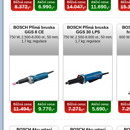
Běžná cena:
Akční cena:
Běžná cena:
Akční cena:
Běžná
8.372,-
6.990,-
14.047,-
11.690,-
15.1
BOSCH Přímá bruska
BOSCH Přímá bruska
BOS
GGS 8 CE
GGS 30 LPS
f
750 W; 2.500-8.000 ot.; 50 mm;
750 W; 2.500-8.000 ot.; 50 mm;
600 W;
1,7 kg; regulace
1,7 kg; regulace
Běžná cena:
Akční cena:
Běžná cena:
Akční cena:
Běžná
11.494,-
9.770,-
7.271,-
5.690,-
7.2
BOSCH Aku vrtací
BOSCH Aku vrtací
BO