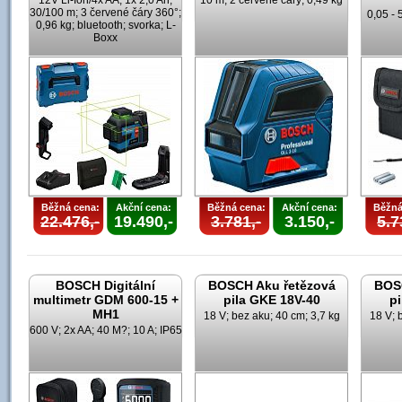
12V Li-Ion/4x AA; 1x 2,0 Ah;
10 m; 2 červené čáry; 0,49 kg
30/100 m; 3 červené čáry 360°;
0,05 - 
0,96 kg; bluetooth; svorka; L-
Boxx
Běžná cena:
Akční cena:
Běžná cena:
Akční cena:
Běžná
22.476,-
19.490,-
3.781,-
3.150,-
5.7
BOSCH Digitální
BOSCH Aku řetězová
BOS
multimetr GDM 600-15 +
pila GKE 18V-40
pi
MH1
18 V; bez aku; 40 cm; 3,7 kg
18 V; 
600 V; 2x AA; 40 M?; 10 A; IP65