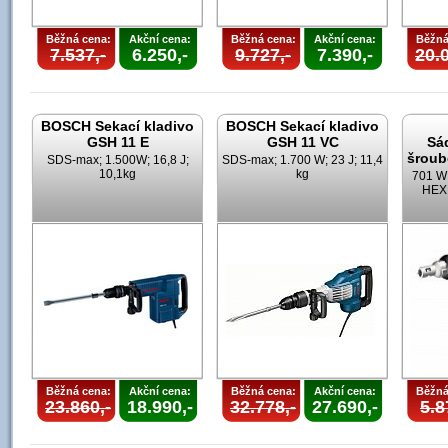
Běžná cena:
Akční cena:
Běžná cena:
Akční cena:
Běžná
7.537,-
6.250,-
9.727,-
7.390,-
20.0
BOSCH Sekací kladivo
BOSCH Sekací kladivo
GSH 11 E
GSH 11 VC
Sá
šroub
SDS-max; 1.500W; 16,8 J;
SDS-max; 1.700 W; 23 J; 11,4
10,1kg
kg
701 W;
HEX;
Běžná cena:
Akční cena:
Běžná cena:
Akční cena:
Běžná
23.860,-
18.990,-
32.778,-
27.690,-
5.8