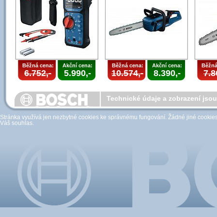
Běžná cena:
Akční cena:
Běžná cena:
Akční cena:
Běžná
6.752,-
5.990,-
10.574,-
8.390,-
7.8
Technické údaje a zobrazení jso
Stránka využívá jen nezbytné cookies ke správnému fungování. Žádné jiné cookies 
Váš souhlas.