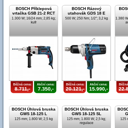
BOSCH Příklepová
BOSCH Rázový
BOS
vrtačka GSB 21-2 RCT
utahovák GDS 18 E
1.300 W; 16/24 mm; 2,85 kg;
500 W; 250 Nm; 1/2"; 3,2 kg
1.380 W;
kufr
a
Běžná cena:
Akční cena:
Běžná cena:
Akční cena:
Běžná
8.711,-
7.350,-
20.121,-
15.990,-
22.8
BOSCH Úhlová bruska
BOSCH Úhlová bruska
BOSC
GWS 18-125 L
GWS 18-125 SL
G
125 mm; 1.800 W; 2,5 kg
125 mm; 1.800 W; 2,5 kg;
125 
regulace