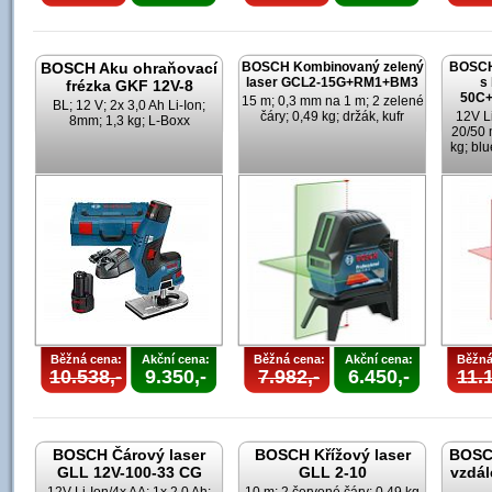
BOSCH Aku ohraňovací
BOSCH Kombinovaný zelený
BOSCH
laser GCL2-15G+RM1+BM3
s
frézka GKF 12V-8
50C
15 m; 0,3 mm na 1 m; 2 zelené
BL; 12 V; 2x 3,0 Ah Li-Ion;
čáry; 0,49 kg; držák, kufr
12V Li
8mm; 1,3 kg; L-Boxx
20/50 
kg; blu
Běžná cena:
Akční cena:
Běžná cena:
Akční cena:
Běžná
10.538,-
9.350,-
7.982,-
6.450,-
11.1
BOSCH Čárový laser
BOSCH Křížový laser
BOSCH
GLL 12V-100-33 CG
GLL 2-10
vzdál