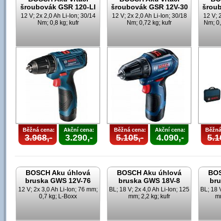
šroubovák GSR 120-LI
šroubovák GSR 12V-30
šrou
12 V; 2x 2,0 Ah Li-Ion; 30/14
12 V; 2x 2,0 Ah Li-Ion; 30/18
12 V; 
Nm; 0,8 kg; kufr
Nm; 0,72 kg; kufr
Nm; 0,
Běžná cena:
Akční cena:
Běžná cena:
Akční cena:
Běžná
3.968,-
3.290,-
5.105,-
4.090,-
5.1
BOSCH Aku úhlová
BOSCH Aku úhlová
BOS
bruska GWS 12V-76
bruska GWS 18V-8
br
12 V; 2x 3,0 Ah Li-Ion; 76 mm;
BL; 18 V; 2x 4,0 Ah Li-Ion; 125
BL; 18 
0,7 kg; L-Boxx
mm; 2,2 kg; kufr
mm