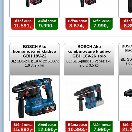
Běžná cena:
Akční cena:
Běžná cena:
Akční cena:
Běžná
11.591,-
9.990,-
8.874,-
7.990,-
8.8
BOSCH Aku
BOSCH Aku
BOSC
kla
kombinované kladivo
kombinované kladivo
GBH 18V-22
GBH 18V-26 solo
BL; SD
BL; SDS-plus; 18 V; 2x 5,0 Ah;
BL; SDS-plus; 18 V; bez aku;
7,0 
1,9 J; 2,7 kg
2,6 J; 3,5 kg
Běžná cena:
Akční cena:
Běžná cena:
Akční cena:
Běžná
15.892,-
12.690,-
10.393,-
7.990,-
21.2